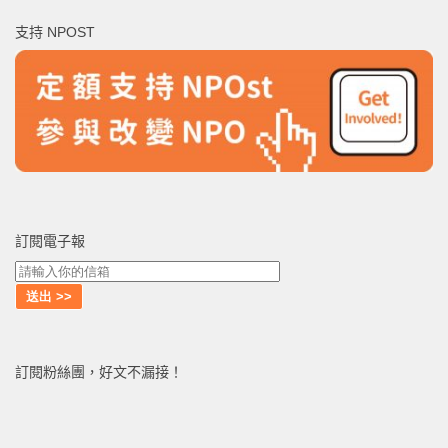
鍵
支持 NPOST
字:
訂閱電子報
訂閱粉絲團，好文不漏接！