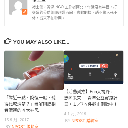
褚士瑩，資深 NGO 工作者阿北，年近沒有半百，打
交道的公益組織超過百餘，喜歡胡搞，語不驚人死不
休，從來不怕吵架。
YOU MAY ALSO LIKE...
【活動幫推】Fun大視野，
「靠近一點、說慢一點，聽
想向未來──青年公益實踐計
得比較清楚？」破解與聽損
畫，１／7收件截止倒數中！
者溝通的 4 大迷思
4 1 月, 2019
15 9 月, 2017
BY
NPOST 編輯室
BY
NPOST 編輯室