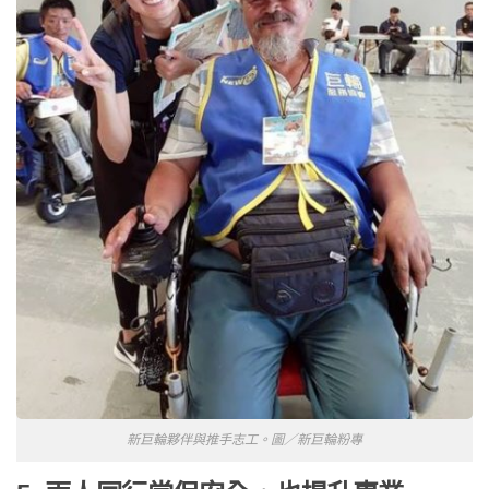
新巨輪夥伴與推手志工。圖／新巨輪粉專