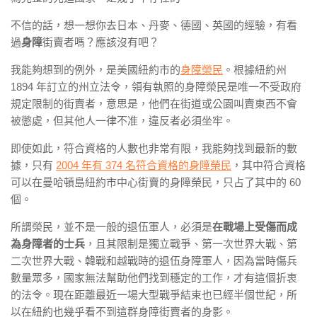
不信的話，想一想你去日本、丹麥、德國、英國的經驗，有看
過
身障
街賣者嗎？應該沒有吧？
我能夠想到的例外，是美國紐約市的
身障榮民
。根據紐約州
1894 年訂立的州立法令，領有執照的身障榮民是唯一不受政府
規定限制的街賣者，意思是，他們在街道或公園叫賣東西不會
被懲處，但其他人一律不准，違反者必須坐牢。
即使如此，符合資格的人數也非常有限，我能夠找到最新的數
據，只有
2004 年有 374 名符合資格的身障榮民
，其中符合資格
可以在曼哈頓島紐約市中心街賣的身障榮民，只占了其中的 60
個。
所謂榮民，並不是一般的退伍軍人，必須是
在戰場上受傷而成
為身障者的士兵
，且其限制是獨立戰爭、第一次世界大戰、第
二次世界大戰、韓戰和越戰時的退伍身障軍人，因為當時傷兵
數量眾多，國家無法幫助他們找到穩定的工作，才有這個折衷
的法令。現在距離最近一場大型戰爭結束也已經半個世紀，所
以在紐約也幾乎看不到這群身障街賣者的身影。