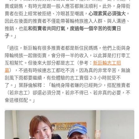
賣或銷售，有時光是跟一般人應答都無法順利。此外，身障街
賣者在街上經常被拒絕、冷眼甚至嘲諷，
心理素質必須強大
。
因此在後面的推賣者不僅能帶著輪椅族進入人群、與人溝通、
推銷，也能
和街賣者共同打氣，度過每一個辛苦的街賣日
子
。」
「過往，新巨輪有很多推賣者都是新住民媽媽，他們上街與身
障輪椅族一起做街賣，會分得一半的收入，以此算是打打零工
互相幫忙。但後來大部分都是志工（參考：
新巨輪志工招
募
），不過有時候連志工都吃不消，因為真的非常辛苦，無論
刮風下雨都要繼續，有些體驗的志工賣個 2-3 小時就受不
了。」葉靜倫解釋：「輪椅身障者賺的已經夠少，搭配推賣者
（若非志工）卻還必須分潤，若非不得已、若非真的必要，不
會這樣搭配。」