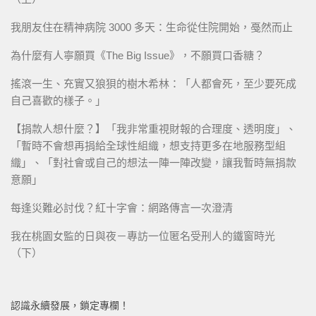
我朋友住在精神病院 3000 多天：生命從住院開始，戞然而止
為什麼有人寧願買《The Big Issue》，不願買口香糖？
搖滾一生、充實又狼狽的樹木希林：「人都會死，至少要死成
自己喜歡的樣子。」
【捐款人想什麼？】「我非常重視財報的合理度、透明度」、
「暫時不會想再捐給全球性組織，想支持更多在地服務型組
織」、「對社會或自己的想法一陣一陣改變，讓我暫時無捐款
意願」
每逢災難必討伐？紅十字會：網路傳言一次澄清
我在桃園女監的日與夜－專訪一位匿名受刑人的鐵窗時光
（下）
認識永續發展，鎖定專欄！