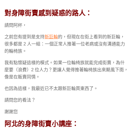
對身障街賣感到疑惑的路人：
請問阿杯，
之前您有提到是支持
新巨輪
的，但現在在街上看到的新巨輪，
很多都是 2 人一組：一個正常人推著一位老病或沒有溝通能力
的輪椅族。
我有點懷疑這樣的模式。如果一位輪椅族就能完成街賣，為什
麼要（浪費）2 位人力？更讓人覺得推著輪椅族出來颳風下雨，
像是在販賣同情。
也因為這樣，我最近已不太跟新巨輪買東西了。
請問您的看法？
謝謝您
阿北的身障街賣小講座：