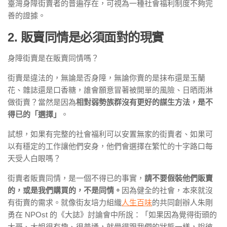
臺灣身障街賣者的普遍存在，可視為一種社會福利制度不夠完
善的證據。
2. 販賣同情是必須面對的現實
身障街賣是在販賣同情嗎？
街賣是違法的，無論是否身障，無論你賣的是抹布還是玉蘭
花、雜誌還是口香糖，誰會願意冒著被開單的風險、日晒雨淋
做街賣？當然是因為
相對弱勢族群沒有更好的謀生方法，是不
得已的「選擇」
。
試想，如果有完整的社會福利可以安置無家的街賣者、如果可
以有穩定的工作讓他們安身，他們會選擇在繁忙的十字路口每
天受人白眼嗎？
街賣者販賣同情，是一個不得已的事實，
請不要假裝他們販賣
的，或是我們購買的，不是同情。
因為健全的社會，本來就沒
有街賣的需求。就像街友培力組織
人生百味
的共同創辦人朱剛
勇在 NPOst 的《大誌》討論會中所說：「如果因為覺得街頭的
大哥、大姐很有趣、很普通，就覺得跟我們的狀態一樣，說彼