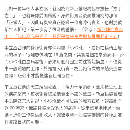
比如一位年輕人李立丞，就因為到新巨輪服務協會擔任「推手
志工」，也就是你前面所說、身障街賣者後面推輪椅的那個
「正常人」，因此有機會真正認識一位身障街賣者，也對於被
陌生人拒絕，第一次有了很深的體悟。 （參考：
新巨輪推賣志
工：「我以為我是推手，其實是這些身障朋友推著我走。」
）
李立丞合作的身障街賣夥伴叫做「小玲瓏」，看她在輪椅上瘦
弱的樣子，很難想像她在 16 歲之前，其實是個跆拳道高手，然
而小玲瓏白血病發後，必須每個月固定前往醫院換血，不便從
事一般職場的工作，於是投入街賣。為此她每次的單趟交通需
要轉 2 班公車才能抵達新巨輪協會。
李立丞在他的志工經驗裡說：「活力十足的她，並未被生理上
的疾病擊垮，每次街賣總是能賣出不錯的數量。新巨輪協會理
事長陳安宗大哥說，小玲瓏最不可思議的地方在於，認識她將
近 20 年來，無論身體承受多大的病痛，從來沒見她掉過一滴
淚。這份工作提供她收入，讓被臺灣一般職場排擠的身障朋友
有實踐自我的可能。」