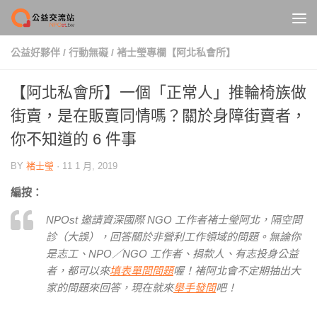
Skip to content
公益好夥伴
/
行動無礙
/
褚士瑩專欄【阿北私會所】
【阿北私會所】一個「正常人」推輪椅族做
街賣，是在販賣同情嗎？關於身障街賣者，
你不知道的 6 件事
BY
褚士瑩
·
11 1 月, 2019
編按：
NPOst 邀請資深國際 NGO 工作者褚士瑩阿北，隔空問
診（大誤），回答關於非營利工作領域的問題。無論你
是志工、NPO／NGO 工作者、捐款人、有志投身公益
者，都可以來
填表單問問題
喔！褚阿北會不定期抽出大
家的問題來回答，現在就來
舉手發問
吧！