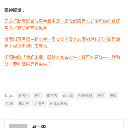
延伸閱讀：
要求行動障礙者放棄尊嚴生活，是我們願意為老後所做的選擇
嗎？／專訪新巨輪協會
身障街賣團體主動出擊，用美食突破身心限制與歧視／新巨輪
胖卡餐車商轉計畫專訪
街頭遊戲「艋舺走撞」體驗無家者人生：好不容易賺來一點點
錢，要吃飯還是看醫生？
Tags:
NPOst
夥伴
推賣者
新巨輪
社會福利
紐約
美國
街賣
褚士瑩
身障者
阿北私會所
褚士瑩