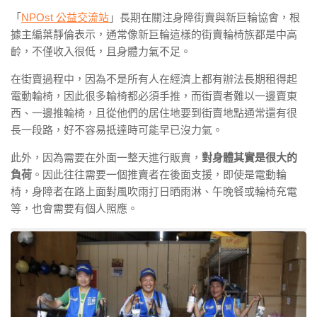
「
NPOst 公益交流站
」長期在關注身障街賣與新巨輪協會，根
據主編葉靜倫表示，通常像新巨輪這樣的街賣輪椅族都是中高
齡，不僅收入很低，且身體力氣不足。
在街賣過程中，因為不是所有人在經濟上都有辦法長期租得起
電動輪椅，因此很多輪椅都必須手推，而街賣者難以一邊賣東
西、一邊推輪椅，且從他們的居住地要到街賣地點通常還有很
長一段路，好不容易抵達時可能早已沒力氣。
此外，因為需要在外面一整天進行販賣，
對身體其實是很大的
負荷
。因此往往需要一個推賣者在後面支援，即使是電動輪
椅，身障者在路上面對風吹雨打日晒雨淋、午晚餐或輪椅充電
等，也會需要有個人照應。