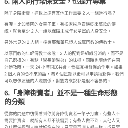
5. 兩人同行常保安全，也提升專業
除了身障街賣，這世上還有其他工作需要 2 人一組進行嗎？
有喔，比如美國的女童子軍，有挨家挨戶賣餅乾來募款的傳
統，就會至少 2 人一組以保障未成年女童軍的人身安全。
另外常見的 2 人組，還有耶和華見證人或摩門教的傳教士。
以摩門教的年輕傳教士來說，2 人的配對是組織分派的，而不是
自己選擇的，有點「學長帶學弟」的味道，同時也讓他們在國
外傳教時，一天 24 小時同居共食，發揮互相督促的作用。如果
2 個人真的合不來的話，滿 6 個星期以後可以申請換夥伴，我們
可以想像這樣的人際關係，對雙方來說都是很不容易的。
6.「身障街賣者」並不是一種生命形態
的分類
從你的問題中彷彿看到你將身障街賣者一竿子打盡，有些人不
需要推賣者，就所有人都不該需要；有些人做不到，其他人又
為什麼做得到。這就好像在說，只要是亞洲人都一樣，或只要