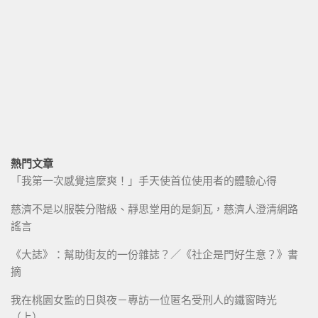
熱門文章
「我第一次感覺這麼爽！」手天使首位使用者的體驗心得
慈濟不是以服裝分階級、靜思堂用的是銅瓦，慈濟人澄清網路
謠言
《大誌》：幫助街友的一份雜誌？／《社企是門好生意？》書
摘
我在桃園女監的日與夜－專訪一位匿名受刑人的鐵窗時光
（上）