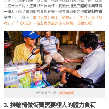
此沒什麼不同，這樣很不負責任。我們要
用更立體的面向來看
一個人
，除了看到他的喜怒哀樂，也要看到他如何
被箝制在體
制中
。」（參考：
當《大誌》遇上「勞雇」、「社企」與「品
牌」／「《大誌》、街友與勞雇的多元想像」活動現場
）
新巨輪夥伴。圖／
新巨輪粉專
3. 推輪椅做街賣需要極大的體力負荷