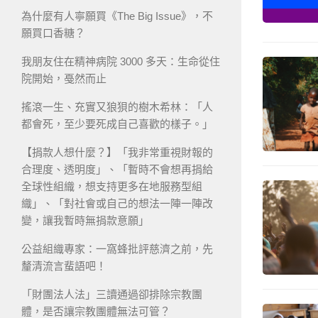
為什麼有人寧願買《The Big Issue》，不
願買口香糖？
我朋友住在精神病院 3000 多天：生命從住
院開始，戞然而止
搖滾一生、充實又狼狽的樹木希林：「人
都會死，至少要死成自己喜歡的樣子。」
【捐款人想什麼？】「我非常重視財報的
合理度、透明度」、「暫時不會想再捐給
全球性組織，想支持更多在地服務型組
織」、「對社會或自己的想法一陣一陣改
變，讓我暫時無捐款意願」
公益組織專家：一窩蜂批評慈濟之前，先
釐清流言蜚語吧！
「財團法人法」三讀通過卻排除宗教團
體，是否讓宗教團體無法可管？