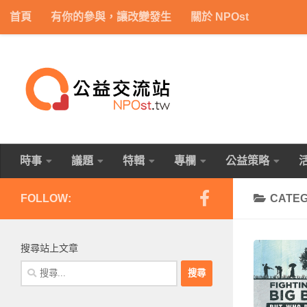
首頁
有你的參與，讓改變發生
關於 NPOst
Skip to content
時事
議題
特輯
專欄
公益策略
FOLLOW:
CATE
搜尋站上文章
搜
尋
關