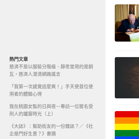
熱門文章
慈濟不是以服裝分階級、靜思堂用的是銅
瓦，慈濟人澄清網路謠言
「我第一次感覺這麼爽！」手天使首位使
用者的體驗心得
我在桃園女監的日與夜－專訪一位匿名受
刑人的鐵窗時光（上）
《大誌》：幫助街友的一份雜誌？／《社
企是門好生意？》書摘