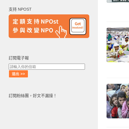
鍵
支持 NPOST
字:
訂閱電子報
訂閱粉絲團，好文不漏接！