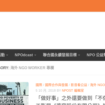
活動
NPOdcast
聯合國永續發展目標
NPO 公益
GORY:
海外 NGO WORKER 專欄
國際
/
國際合作與發展
/
影音看公益
/
海外 NGO
5 10 月, 2018
BY
NPOST 編輯室
「做好事」之外還要做到「不傷害