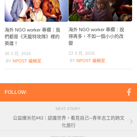
海外 NGO worker 專欄：說
海外 NGO worker 專欄：我
得再多，不如一個小小的改
們都是《天龍特攻隊》裡的
變
英雄！
22 3 月, 2016
30 3 月, 2016
BY
NPOST 編輯室
BY
NPOST 編輯室
FOLLOW:
NEXT STORY
公益爆米花#43｜認識世界，看見自己─青年志工的跨文
化旅行