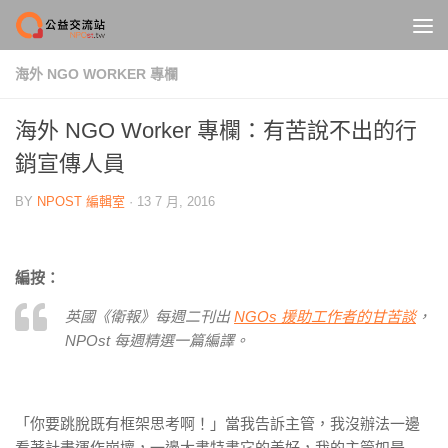
Skip to content
海外 NGO WORKER 專欄
海外 NGO Worker 專欄：有苦說不出的行
銷宣傳人員
BY
NPOST 編輯室
·
13 7 月, 2016
編按：
英國《衛報》每週二刊出
NGOs 援助工作者的甘苦談
，
NPOst 每週精選一篇編譯。
「你要跳脫既有框架思考啊！」當我告訴主管，我沒辦法一邊
看著計畫運作崩壞，一邊大書特書它的美好，我的主管如是