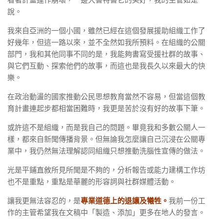
說。
我來自亞洲的一個小國，雖然已經在這個發展援助組織工作了
好幾年，但這一路以來，並不全然如我所預料。在組織的公關
部門，我和其他同事不同的是，我能夠書寫受援社群的故事、
與它們互動、探索他們的故事，而這也是我長久以來最大的快
樂。
在政治動盪的國家推動公民思想教育當然不容易，但當這個教
育計畫連起步都相當困難時，我更是苦於沒有好的故事下筆。
或許這不是組織，而是我自己的問題。畢竟我和多數公關人一
樣，都來自新聞傳播背景。但無論我怎麼讓自己沉浸在公關專
業中，我仍然無法理解認同組織只想推動洗腦性宣傳的做法。
光是平鋪直敘所見所聞是不夠的，分析報告或能力建構工作坊
也不是重點，重點是華麗的形容詞與社群媒體活動。
讓我更無法容忍的，是
專業道德上的退讓及犧牲。
我前一份工
作的主管希望我在文稿中「製造、添加」更多在地人的發言。