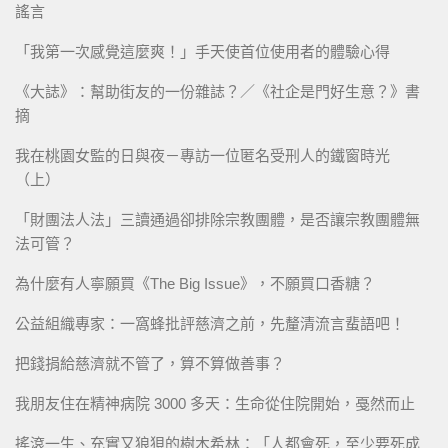
謠言
「我第一次感覺這麼爽！」手天使首位使用者的體驗心得
《大誌》：幫助街友的一份雜誌？／《社企是門好生意？》書
摘
我在桃園女監的日與夜－專訪一位匿名受刑人的鐵窗時光
（上）
「財團法人法」三讀通過卻排除宗教團體，是否讓宗教團體無
法可管？
為什麼有人寧願買《The Big Issue》，不願買口香糖？
公益組織專家：一窩蜂批評慈濟之前，先釐清流言蜚語吧！
把錢捐給慈濟就不管了，算不算做善事？
我朋友住在精神病院 3000 多天：生命從住院開始，戞然而止
搖滾一生、充實又狼狽的樹木希林：「人都會死，至少要死成