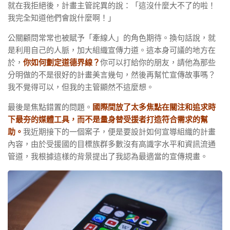
就在我拒絕後，計畫主管詫異的說：「這沒什麼大不了的啦！
我完全知道他們會說什麼啊！」
公關顧問常常也被賦予「牽線人」的角色期待。換句話說，就
是利用自己的人脈，加大組織宣傳力道。這本身可議的地方在
於，
你如何劃定道德界線？
你可以打給你的朋友，請他為那些
分明做的不是很好的計畫美言幾句，然後再幫忙宣傳故事嗎？
我不覺得可以，但我的主管顯然不這麼想。
最後是焦點錯置的問題。
國際間放了太多焦點在關注和追求時
下最夯的媒體工具，而不是量身替受援者打造符合需求的幫
助。
我近期接下的一個案子，便是要設計如何宣導組織的計畫
內容，由於受援國的目標族群多數沒有高識字水平和資訊流通
管道，我根據這樣的背景提出了我認為最適當的宣傳規畫。