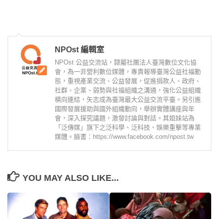
NPOst 編輯室
NPOst 公益交流站，隸屬社團法人臺灣數位文化協
會，為一非營利數位媒體，專責報導臺灣公益社福動
態，重視產業交流、公益發展，促進捐款人、政府、
社群、企業、弱勢與社福組織之溝通，強化公益組織
橫向連結，矢志成為臺灣最大公益交流平臺。另引進
國際發展援助與國外組織動向，舉辦實體講座與年
會，深入探究議題，激發討論與對話。其姐妹站為
「泛傳媒」旗下之泛科學、泛科技、娛樂重擊等專業
媒體。臉書：https://www.facebook.com/npost.tw
YOU MAY ALSO LIKE...