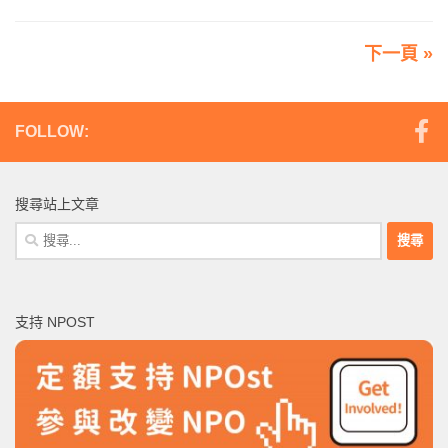
下一頁 »
FOLLOW:
搜尋站上文章
搜
尋
關
鍵
支持 NPOST
字: