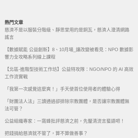
熱門文章
慈濟不是以服裝分階級、靜思堂用的是銅瓦，慈濟人澄清網路
謠言
【數據賦能 公益創新】8、10月場_讓改變被看見：NPO 數據影
響力全攻略系列線上課程
【北區-進階型技術工作坊】公益特攻隊：NGO/NPO 的 AI 高效
工作流實戰
「我第一次感覺這麼爽！」手天使首位使用者的體驗心得
「財團法人法」三讀通過卻排除宗教團體，是否讓宗教團體無
法可管？
公益組織專家：一窩蜂批評慈濟之前，先釐清流言蜚語吧！
把錢捐給慈濟就不管了，算不算做善事？