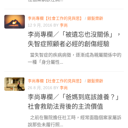
李尚專欄【社會工作的見與思】
/
銀髮樂齡
12 9 月, 2016
BY
李尚
李尚專欄／「被遺忘也沒關係」，
失智症照顧者必經的創傷經驗
當失智症的疾病病徵，逐漸成為親屬關係中的
一種「身分屬性...
李尚專欄【社會工作的見與思】
/
銀髮樂齡
26 8 月, 2016
BY
李尚
李尚專欄／「爸媽到底該誰養？」
社會救助法背後的主流價值
之前在醫院擔任社工時，經常面臨個案家屬訴
說那些未履行照...