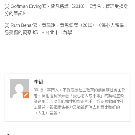
[1] Goffman Erving著、曾凡慈譯（2010）《污名：管理受損身
分的筆記》。
[2] Ruth Behar著、黃珮玲、黃恩霖譯（2010）《傷心人類學：
易受傷的觀察者》。台北市：群學。
李尚
90 後，臺南人，不受傳統社工教育的前醫務社會工作
者。抗拒擅長操弄著「愛心助人或平等」的旗幟渲染
議題風向而淡化結構性迫害的舵手。近期喜歡關注社
工權益、親密關係暴力及猶豫何時去刺青比較好的
（人生）議題。