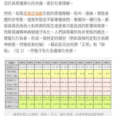
況仍具某種美化的共識，易於社會理解。
然而，若是
黃昏症候群
引起的意識模糊、吼叫、激躁，導致身
體的非常態，或是失智症不斷重複詢問、重複同一種行為，都
很容易因為他人對疾病的陌生或患者可能造成的影響與傷害，
而輕易讓精神病徵被汙名化。人們挾帶著所有非常態的概念，
標籤化行為者，形成一個特定的類別（例如直接判定對方為精
神病患，然後結束討論），藉此區分出何謂「正常」和「缺
陷」（注 1），然後汙名化及邊緣化他者。
臺灣失智人口推估（單位：仟人）圖片來源／台灣失智症協會官網