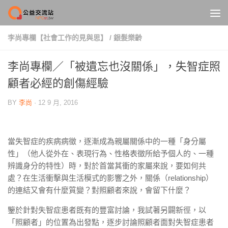
Skip to content
李尚專欄【社會工作的見與思】
/
銀髮樂齡
李尚專欄／「被遺忘也沒關係」，失智症照
顧者必經的創傷經驗
BY
李尚
·
12 9 月, 2016
當失智症的疾病病徵，逐漸成為親屬關係中的一種「身分屬
性」（他人從外在、表現行為、性格表徵所給予個人的、一種
辨識身分的特性）時，對於首當其衝的家屬來說，要如何共
處？在生活衝擊與生活模式的影響之外，關係（relationship）
的連結又會有什麼質變？對照顧者來說，會留下什麼？
鑒於針對失智症患者既有的豐富討論，我試著另闢新徑，以
「照顧者」的位置為出發點，逐步討論照顧者面對失智症患者