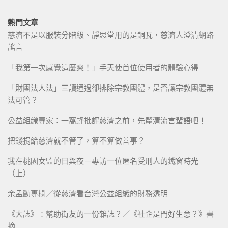
熱門文章
慈濟不是以服裝分階級、靜思堂用的是銅瓦，慈濟人澄清網路
謠言
「我第一次感覺這麼爽！」手天使首位使用者的體驗心得
「財團法人法」三讀通過卻排除宗教團體，是否讓宗教團體無
法可管？
公益組織專家：一窩蜂批評慈濟之前，先釐清流言蜚語吧！
把錢捐給慈濟就不管了，算不算做善事？
我在桃園女監的日與夜－專訪一位匿名受刑人的鐵窗時光
（上）
余孟勳專欄／從慈濟看台灣公益組織的財務透明
《大誌》：幫助街友的一份雜誌？／《社企是門好生意？》書
摘