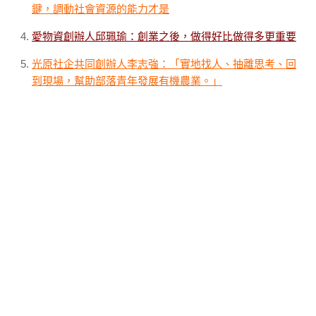
鍵，調動社會資源的能力才是
愛物資創辦人邱珮瑜：創業之後，做得好比做得多更重要
光原社企共同創辦人李志強：「實地找人、抽離思考、回
到現場，幫助部落青年發展有機農業。」