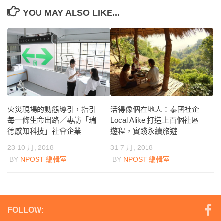
YOU MAY ALSO LIKE...
活得像個在地人：泰國社企
火災現場的動態導引，指引
Local Alike 打造上百個社區
每一條生命出路／專訪「瑞
遊程，實踐永續旅遊
德感知科技」社會企業
31 7 月, 2018
23 10 月, 2018
BY
NPOST 編輯室
BY
NPOST 編輯室
FOLLOW: