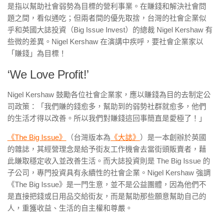
是指以幫助社會弱勢為目標的營利事業。在賺錢和解決社會問
題之間，看似通吃；但兩者間的優先取捨，台灣的社會企業似
乎和英國大誌投資（Big Issue Invest
）的總裁 Nigel Kershaw 有
些微的差異。Nigel Kershaw 在演講中疾呼，要社會企業家以
「賺錢」為目標！
‘We Love Profit!’
Nigel Kershaw 鼓勵各位社會企業家，應以賺錢為目的去制定公
司政策：「我們賺的錢愈多，幫助到的弱勢社群就愈多，他們
的生活才得以改善。所以我們對賺錢這回事簡直是愛極了！」
《The Big Issue》
（台灣版本為
《大誌》
）是一本創辦於英國
的雜誌，其經營理念是給予街友工作機會去當街頭販賣者，藉
此賺取穩定收入並改善生活。而大誌投資則是 The Big Issue 的
子公司，專門投資具有永續性的社會企業。Nigel Kershaw 強調
《The Big Issue》是一門生意，並不是公益團體，因為他們不
是直接把錢或日用品交給街友，而是幫助那些願意幫助自己的
人，重獲收益、生活的自主權和尊嚴。