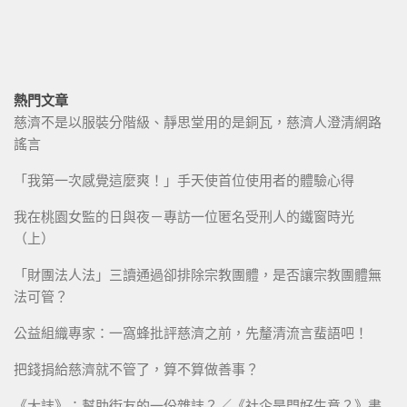
熱門文章
慈濟不是以服裝分階級、靜思堂用的是銅瓦，慈濟人澄清網路
謠言
「我第一次感覺這麼爽！」手天使首位使用者的體驗心得
我在桃園女監的日與夜－專訪一位匿名受刑人的鐵窗時光
（上）
「財團法人法」三讀通過卻排除宗教團體，是否讓宗教團體無
法可管？
公益組織專家：一窩蜂批評慈濟之前，先釐清流言蜚語吧！
把錢捐給慈濟就不管了，算不算做善事？
《大誌》：幫助街友的一份雜誌？／《社企是門好生意？》書