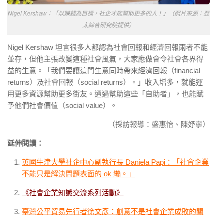
Nigel Kershaw：「以賺錢為目標，社企才能幫助更多的人！」（照片來源：亞
太綜合研究院提供）
Nigel Kershaw 坦言很多人都認為社會回報和經濟回報兩者不能
並存，但他主張改變這種社會風氣，大家應做會令社會各界得
益的生意。「我們要讓這門生意同時帶來經濟回報（financial
returns）及社會回報（social returns）。」收入增多，就能運
用更多資源幫助更多街友。通過幫助這些「自助者」，也能賦
予他們社會價值（social value）。
（採訪報導：盛惠怡、陳妤寧）
延伸閱讀：
英國牛津大學社企中心副執行長 Daniela Papi：「社會企業
不能只是解決問題表面的 ok 繃。」
《社會企業知識交流系列活動》
臺灣公平貿易先行者徐文彥：創意不是社會企業成敗的關