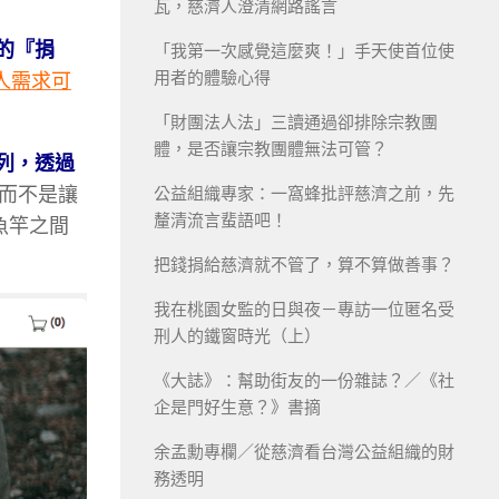
瓦，慈濟人澄清網路謠言
的『捐
「我第一次感覺這麼爽！」手天使首位使
用者的體驗心得
人需求可
「財團法人法」三讀通過卻排除宗教團
體，是否讓宗教團體無法可管？
行列，透過
而不是讓
公益組織專家：一窩蜂批評慈濟之前，先
釐清流言蜚語吧！
給魚竿之間
把錢捐給慈濟就不管了，算不算做善事？
我在桃園女監的日與夜－專訪一位匿名受
刑人的鐵窗時光（上）
《大誌》：幫助街友的一份雜誌？／《社
企是門好生意？》書摘
余孟勳專欄／從慈濟看台灣公益組織的財
務透明