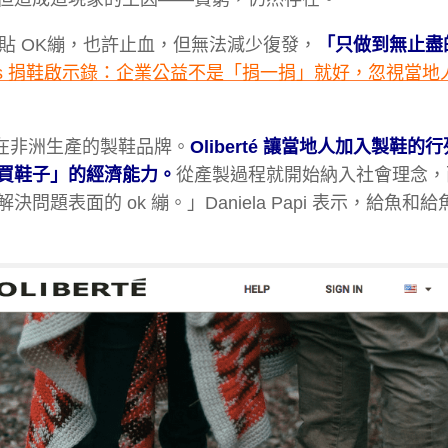
傷口上貼 OK繃，也許止血，但無法減少復發，
「只做到無止盡
ms 捐鞋啟示錄：企業公益不是「捐一捐」就好，忽視當地
計、在非洲生產的製鞋品牌。
Oliberté 讓當地人加入製鞋的
買鞋子」的經濟能力。
從產製過程就開始納入社會理念，
表面的 ok 繃。」Daniela Papi 表示，給魚和