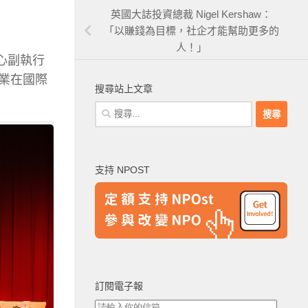
英國大誌投資總裁 Nigel Kershaw：
「以賺錢為目標，社企才能幫助更多的
人！」
心副執行
業在國際
搜尋站上文章
搜
尋
關
鍵
支持 NPOST
字:
訂閱電子報