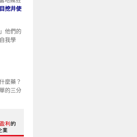
洲當地瘋狂
目挖井使
」他們的
自我學
什麼藥？
單的三分