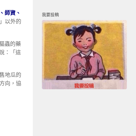
、師資、
我要投稿
」以外的
胃驅蟲的藥
 說：「這
售地瓜的
方向，協