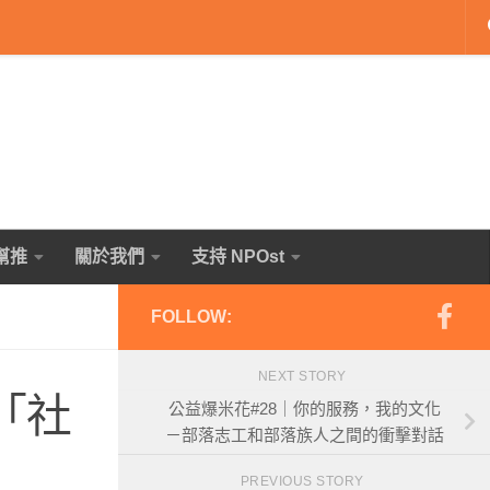
幫推
關於我們
支持 NPOst
FOLLOW:
NEXT STORY
：「社
公益爆米花#28｜你的服務，我的文化
－部落志工和部落族人之間的衝擊對話
PREVIOUS STORY