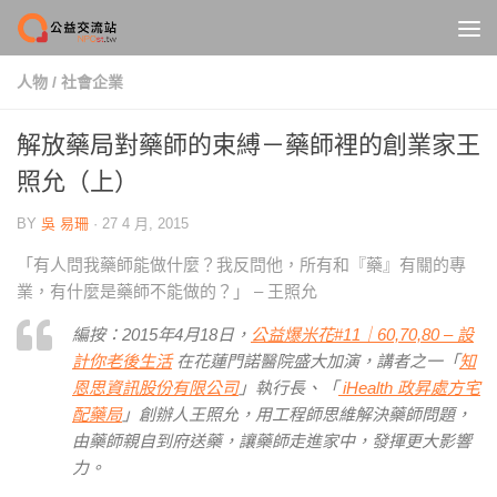
Skip to content
人物
/
社會企業
解放藥局對藥師的束縛－藥師裡的創業家王
照允（上）
BY
吳 易珊
·
27 4 月, 2015
「有人問我藥師能做什麼？我反問他，所有和『藥』有關的專
業，有什麼是藥師不能做的？」 – 王照允
編按：2015年4月18日，
公益爆米花#11｜60,70,80 – 設
計你老後生活
在花蓮門諾醫院盛大加演，講者之一「
知
恩思資訊股份有限公司
」執行長、「
iHealth 政昇處方宅
配藥局
」創辦人王照允，用工程師思維解決藥師問題，
由藥師親自到府送藥，讓藥師走進家中，發揮更大影響
力。