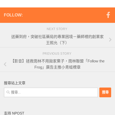
FOLLOW:
NEXT STORY
送藥到府，突破社區藥局的專業困境－藥師裡的創業家
王照允（下）
PREVIOUS STORY
【影音】拯救雨林不用拋家棄子，雨林聯盟「Follow the
Frog」廣告主推小青蛙標章
搜尋站上文章
搜
尋
關
鍵
支持 NPOST
字: