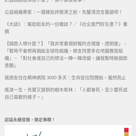
公益組織專家：一窩蜂批評慈濟之前，先釐清流言蜚語吧！
《大誌》：幫助街友的一份雜誌？／《社企是門好生意？》書
摘
【捐款人想什麼？】「我非常重視財報的合理度、透明度」、
「暫時不會想再捐給全球性組織，想支持更多在地服務型組
織」、「對社會或自己的想法一陣一陣改變，讓我暫時無捐款
意願」
我朋友住在精神病院 3000 多天：生命從住院開始，戞然而止
搖滾一生、充實又狼狽的樹木希林：「人都會死，至少要死成
自己喜歡的樣子。」
認識永續發展，鎖定專欄！