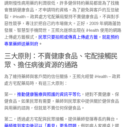
調劑慢性病用藥的利潤很低，許多健保特約藥局都是為了找機
會推銷健康食品，才申請特約資格。為了避免與客戶的互信破
裂，iHealth – 政昇處方宅配藥局堅持不賣健康食品，不與對手
惡性競爭，專注於把自己的市場做大。正好，2009 年網路蓬勃
發展、智慧型手機問世，王照允遂想出現在 iHealth 使用的網路
上傳處方籤模式，
民眾只要拍照或傳真上傳處方籤，就能預約
專業藥師送藥到府
。
三大原則：不賣健康食品、宅配接觸民
眾、擔任病後資源的通路
為了維持藥師與客戶間的信任關係，王照允經營 iHealth – 政昇
處方宅配藥局時，有這三大原則：
第一，
推動健康醫療與照護的資訊平等化
，絕對不賣健康、保
健食品。如果民眾有需要，藥師到民眾家中提供關於健保食品
與用藥的諮詢，但就是不賣任何保健食品。
第二，透過處方宅配與民眾接觸，提供藥師發揮專長的舞台。
藥師進到家中後可以「看見」更多問題
，例如病人家裡桌上擺