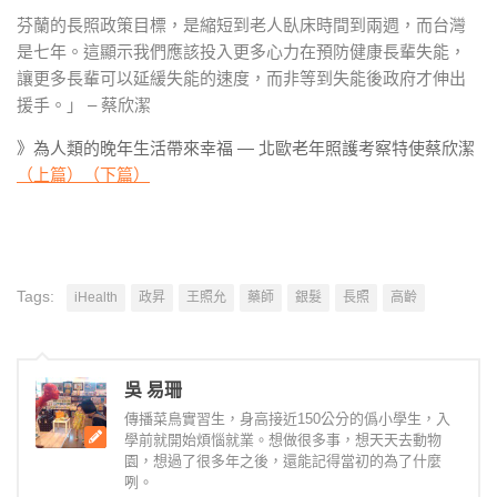
芬蘭的長照政策目標，是縮短到老人臥床時間到兩週，而台灣
是七年。這顯示我們應該投入更多心力在預防健康長輩失能，
讓更多長輩可以延緩失能的速度，而非等到失能後政府才伸出
援手。」 – 蔡欣潔
》為人類的晚年生活帶來幸福 — 北歐老年照護考察特使蔡欣潔
（上篇）
（下篇）
Tags:
iHealth
政昇
王照允
藥師
銀髮
長照
高齡
吳 易珊
傳播菜鳥實習生，身高接近150公分的僞小學生，入
學前就開始煩惱就業。想做很多事，想天天去動物
園，想過了很多年之後，還能記得當初的為了什麼
咧。