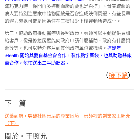
滿巧克力時「你開再多控制血壓的要也是白搭」、骨質疏鬆的
病人要特別注意家中雜物擺放是否會造成跌倒問題、有些長輩
的體力衰退可能是因為住在三樓很少下樓運動所造成⋯。
第三，協助政府推動醫療與長照政策。藥師可以主動提供資訊
給客戶，像是修繕房屋能向政府申請什麼補助、政府有什麼資
源等等，也可以轉介客戶到其他政府單位或機構。
這幾年
iHealth 開始與愛盲基金會合作，製作點字藥袋，也與助聽器廠
商合作，幫忙送出二手助聽器。
（
接下篇
）
下 篇
送藥到府，突破社區藥局的專業困境－藥師裡的創業家王照允
（下）
關於・王照允