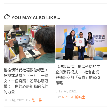
YOU MAY ALSO LIKE...
【群眾智造】創造永續的生
後疫情時代社福數位轉型，
產與消費模式── 社會企業
危機或轉機？（三）｜一篇
與通路商都「有責」的ESG
文，一個奇蹟！芒草心廖冠
策略
樺：自由的心是組織給我們
3 12 月, 2021
的力量
BY
NPOST 編輯室
31 8 月, 2021
BY
黨一馨