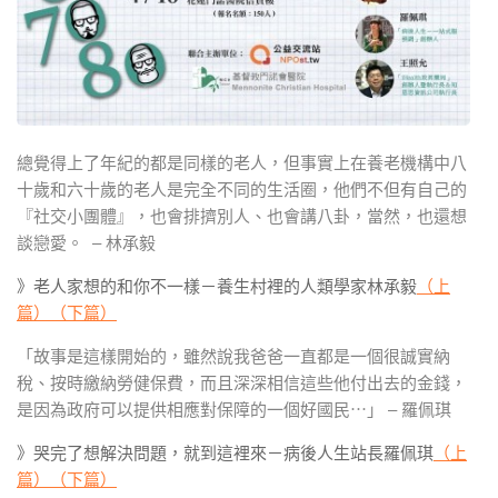
總覺得上了年紀的都是同樣的老人，但事實上在養老機構中八
十歲和六十歲的老人是完全不同的生活圈，他們不但有自己的
『社交小團體』，也會排擠別人、也會講八卦，當然，也還想
談戀愛。 – 林承毅
》老人家想的和你不一樣－養生村裡的人類學家林承毅
（上
篇）
（下篇）
「故事是這樣開始的，雖然說我爸爸一直都是一個很誠實納
稅、按時繳納勞健保費，而且深深相信這些他付出去的金錢，
是因為政府可以提供相應對保障的一個好國民⋯」 – 羅佩琪
》哭完了想解決問題，就到這裡來－病後人生站長羅佩琪
（上
篇）
（下篇）