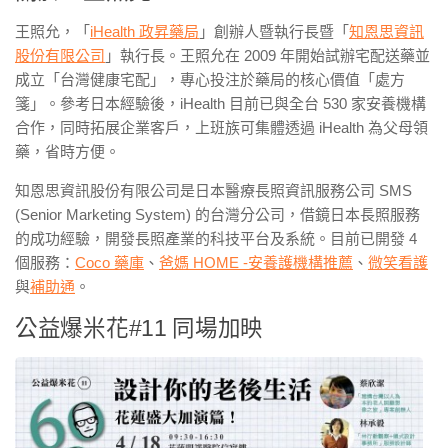
王照允，「
iHealth 政昇藥局
」創辦人暨執行長暨「
知恩思資訊
股份有限公司
」執行長。王照允在 2009 年開始試辦宅配送藥並
成立「台灣健康宅配」，專心投注於藥局的核心價值「處方
箋」。參考日本經驗後，iHealth 目前已與全台 530 家安養機構
合作，同時拓展企業客戶，上班族可集體透過 iHealth 為父母領
藥，省時方便。
知恩思資訊股份有限公司是日本醫療長照資訊服務公司 SMS
(Senior Marketing System) 的台灣分公司，借鏡日本長照服務
的成功經驗，開發長照產業的科技平台及系統。目前已開發 4
個服務：
Coco 藥庫
、
爸媽 HOME -安養護機構推薦
、
微笑看護
與
補助通
。
公益爆米花#11 同場加映