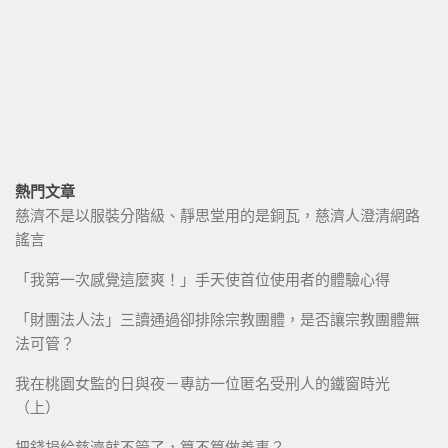
熱門文章
慈濟不是以服裝分階級、靜思堂用的是銅瓦，慈濟人澄清網路
謠言
「我第一次感覺這麼爽！」手天使首位使用者的體驗心得
「財團法人法」三讀通過卻排除宗教團體，是否讓宗教團體無
法可管？
我在桃園女監的日與夜－專訪一位匿名受刑人的鐵窗時光
（上）
把錢捐給慈濟就不管了，算不算做善事？