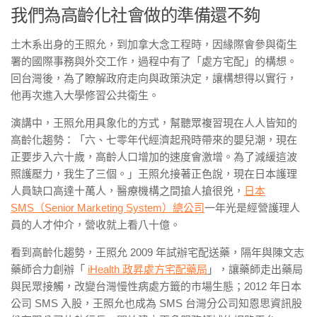
我們為高齡化社會做的準備還不夠
土木系出身的王照允，到加拿大念工程時，因緣際會參與衛生
署的國際事務與外交工作，過程中有了「處方宅配」的構想。
回台灣後，為了瞭解政府走向與政策決定，讓構想得以實行，
他再次進入大學修習公共衛生。
演講中，王照允用具象化的方式，幫聽眾複習現在人人皆知的
高齡化趨勢：「六、七零年代經濟起飛時帶來的嬰兒潮，現在
正要步入六十歲，高齡人口增加的速度會激增。為了減緩這波
照護壓力，我生了三個。」
王照允接著正色說，現在日本護理
人員缺口高達十萬人，醫療機構之間搶人搶很兇，
日本
SMS（Senior Marketing System）總公司
一年光是經營護理人
員的人才仲介，營收就上看八十億。
看到高齡化趨勢，王照允 2009 年試辦宅配送藥，隔年與陳文志
藥師合力創辦「
iHealth 政昇處方宅配藥局
」，讓藥師走出藥局
與民眾接觸，改變台灣慢性病處方籤的市場生態；2012 年日本
公司 SMS 入股，王照允也成為 SMS 台灣分公司知恩思資訊股