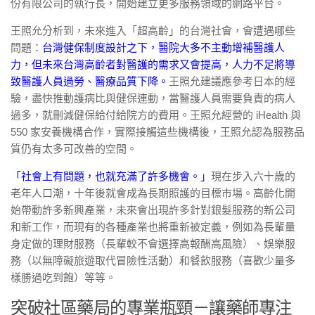
份有限公司的執行長，開始建立更多服務領域的網路平台。
王照允分析到，未來進入「超高齡」的台灣社會，會遭遇哪些
問題：
台灣健保制度設計之下，醫院大多不主動增補醫護人
力，但未來台灣高齡者對醫護的需求又會提高，人力不足將導
致醫護人員過勞、醫療品質下降。
王照允建議應參考日本的經
驗，盡快推動護病比與健保連動，當醫護人員需要負責的病人
過多，就刪減健保給付給院方的費用。王照允經營的
iHealth 與
550 家安養機構合作，實際接觸這些機構後，王照允認為服務品
質仍有太多可改善的空間。
「社會上有問題，也就充滿了許多機會。」
現在步入六十歲的
老年人口潮，十年後就會成為長期照護的目標市場。高齡化開
始帶動許多新興產業，未來會出現許多針對銀髮服務的新公司
和新工作，而現有的各種產業也將重新被定義，例如為長輩量
身定做的理財服務（長輩較不會選擇高報酬高風險）、娛樂服
務（以無障礙旅遊取代冒險性活動）和餐飲服務（喜歡少量多
樣勝過吃到飽）等等。
突破社區藥局的專業瓶頸－讓藥師專注