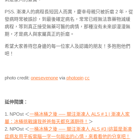
PSS. 漸凍人的病程長短因人而異，慶幸母親只被折磨 2 年，從
發病時常被誤診，到最後確定病名，常常已經無法靠藥物減緩
病程，等到真正接受無藥可醫的病情，那種沒有未來卻漫漫無
期，才是病人與家屬真正的折磨。
希望大家善待您身邊的每一位家人及認識的朋友！多抱抱他們
吧！
photo credit:
onesevenone
via
photopin
cc
延伸閱讀：
1. NPOst ＜
一桶冰桶之後 ── 關注漸凍人 ALS # 1 | 漸凍人家
屬：冰桶挑戰讓我爸爸每天都充滿期待！
＞
2. NPOst ＜
一桶冰桶之後 ── 關注漸凍人 ALS #3 |這篇是漸凍
症病友用平板電腦一字一句敲出的心情，來看看他的分享吧！