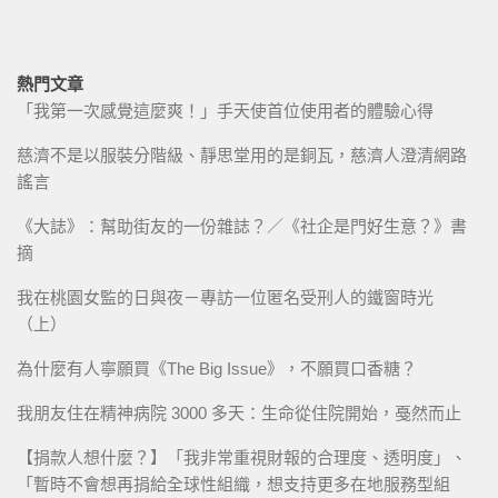
熱門文章
「我第一次感覺這麼爽！」手天使首位使用者的體驗心得
慈濟不是以服裝分階級、靜思堂用的是銅瓦，慈濟人澄清網路
謠言
《大誌》：幫助街友的一份雜誌？／《社企是門好生意？》書
摘
我在桃園女監的日與夜－專訪一位匿名受刑人的鐵窗時光
（上）
為什麼有人寧願買《The Big Issue》，不願買口香糖？
我朋友住在精神病院 3000 多天：生命從住院開始，戞然而止
【捐款人想什麼？】「我非常重視財報的合理度、透明度」、
「暫時不會想再捐給全球性組織，想支持更多在地服務型組