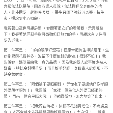
2005 年元旦 ，母親一度肺炎，痰裡有血昏睡了3 天 3 夜。再著
急都無法送醫院，因為救護人員說，無法搬運全身癱軟的病
人，此外還要一起搬呼吸器 ， 醫生只開了強效消炎藥、抗生
素，還說要小心照顧。
我戴著口罩進母親房間 ，她醒著很安詳的看著我，示意我坐
下。我握著她僅剩手指可微動但已無力的手，母親說有 3 件事
要告訴我。
第一件事是 ： 「 妳的眼睛好漂亮！很慶幸把妳生得這麼乖，生
病拖累還花費甚多，沒留下什麼值錢的財產！很對不起！」我
告訴她，媽咪留給我一身的品德 ，因為我的做人處事鮮少被人
嫌棄 ，這比金錢還重要 ！而且好手好腳，身邊貴人處處現，不
缺金銀財寶。
第二件事是 ：「兩個孫子要照顧好， 等你老了要讓他們像孝順
外婆般孝順妳！」 我回說 : 「家裡一個生化人外婆已經很熱
鬧， 再來一個會星際大戰 ! 」母親微微地、無力地笑了出來 。
第三件事是 ：「把我葬在海裡 ，這樣不花錢買塔位，不考慮風
水 ，才不會將來外孫掃墓要跑好幾個地方，太麻煩 ！ 」我說