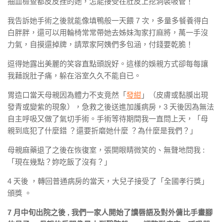
抽血檢查都皮皮挫的她，怎能接受在肚皮上挖洞裝吸管！
我告訴她手術之後就能像填鴨般一天餵 7 次，多量多餐養得白
白胖胖，還可以用輪椅常常帶她去姊妹淘家打麻將，萬一手沒
力氣，自摸還掉牌，請眾家阿姨們多包涵，付錢要乾脆！
逗得她露出美麗的笑容直點頭說好。這樣的娛親方式卻每每讓
我藉說肚子痛，躲在浴室久久不能自已。
胃造口當天母親因為體力不支竟然「
發紺
」（皮膚或黏膜出現
發青或變紫的現象），急救之後送進加護病房，3 天後因為無法
自主呼吸又做了氣切手術。手術等待期間我一直問上天，「母
親到底犯了什麼錯 ？還要折磨她什麼 ？為什麼是我們？」
母親麻藥退了之後在恢復室，張開眼睛微笑的、無聲地問我 :
「現在幾點？妳吃飯了沒有？」
4 天後 ，轉回普通病房的當天，大兒子接受了「全國孝行獎」
頒獎 。
7 月中旬出院之後 , 我們一家人開始了讀唇語及對外傭比手畫腳