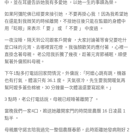
中，並在耳邊告訴她我有多愛她 ，以她一生的事蹟為榮。
如果阿彌陀佛已經要來接引她 ，不要再掛心我 ！因為我希望她
在還能對我微笑的時候離開，不捨她往後只能在監錮的身體中
用「眨眼」來表示「 要 」 或 「 不要 」 中度過 。
一夜沒睡，隔天到公司跟客戶開會 ，大家討論著等會兒要吃什
麼口味的元宵、去哪裡賞花燈 。我強顏歡笑的應付著 ，心裡一
直掛念著母親。 老公陪我折騰了幾夜，趁著元宵節補眠，順便
幫著外傭照料母親。
下午1點多打電話回家問情況，外傭說 :「阿嬤心跳有跳，機器
也有打氣 ，體溫只有 36.1 度。 天氣很冷，先生要我開暖氣再
幫阿嬤多蓋些棉被，30 分鐘量一次體溫還要寫起來。」
3 點時，老公打電話說，母親已經睡著離開了 。
當晚我們一家4口，跪送她離開家門的時間是農曆 16 日凌晨 1
點半 。
母親嚴守諾言陪我過完一整個農曆春節，此時距離她發病剛好 2