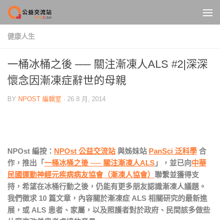
Skip to content
健康人生
一桶冰桶之後 ── 關注漸凍人ALS #2|深深
懷念因漸凍症辭世的母親
BY
NPOST 編輯室
·
26 8 月, 2014
NPOst 編按：
NPOst 公益交流站
與姊妹站
PanSci 泛科學
合
作，推出「
一桶冰桶之後 ── 關注漸凍人ALS
」，並已向
中華
民國運動神經元疾病病友協會（漸凍人協會）
聯繫並獲得支
持，希望在冰桶行動之後，仍能有更多朋友認識漸凍人議題。
我們徵求 10 篇文章，內容關於漸凍症 ALS 相關研究的最新進
展，或 ALS 患者、家屬，以及照護者對於政府、民間該多做些