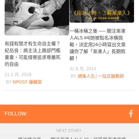
一桶冰桶之後 ── 關注漸凍
人ALS #4|她被點名冰桶挑
有錢有閒才有生命自主權？
戰，決定用24小時寫出文章
紀岳良：病主法上路卻門檻
讓你了解「漸凍人」長期照
重重，可能侵害追求尊嚴死
顧！
的自由
31 8 月, 2014
21 2 月, 2019
BY
病後人生│一站式服務網
BY
NPOST 編輯室
FOLLOW:
NEXT STORY