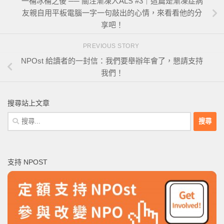
一桶冰桶之後 ── 關注漸凍人ALS #3｜這篇是漸凍症病
友親自用平板電腦一字一句敲出的心情，來看看他的分
享吧！
PREVIOUS STORY
NPOst 給讀者的一封信：我們要舉辦年會了，懇請支持
我們！
搜尋站上文章
搜
尋
關
鍵
支持 NPOST
字: