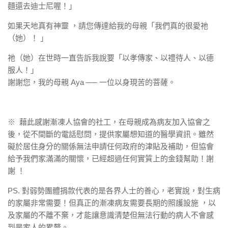
麵還去迪士尼喔！」
如果天地真有神靈 ，請您傳達給我的母親「我們真的很愛祂
（她）！ 」
祂（她）在世時一直告訴我說要「以孝傳家、以禮待人、以德
服人！」
謝謝您，我的母親 Aya ── 一位以身現苦的菩薩。
※ 藉此感謝漸凍人協會的社工，在母親成為病友加入協會之
後，從不間斷的電話慰問，提供家屬想知道的醫學資訊。雖然
礙於居住身分的關係無法申請任何政府的津貼及補助，但協會
給予我們家滿滿的關懷，已經超過任何實質上的金錢幫助！謝
謝 ！
PS. 對弱勢團體捐款代表的是各界人士的善心，老實說，對生病
的家屬非常需要！但真正的漸凍病友需要長期的照護設施 ，以
及家屬的不離不棄，才能讓意識清楚但無法行動的病人不會感
到是家人的累贅。