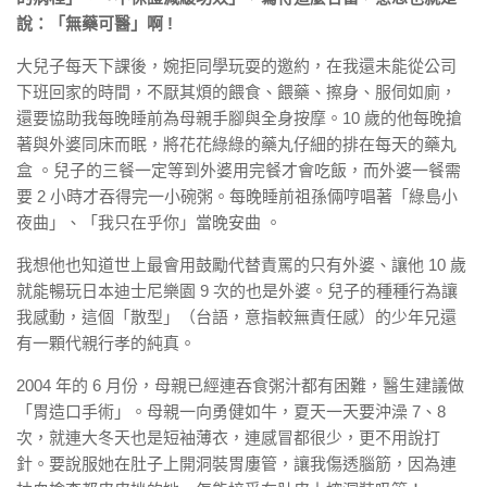
說：「無藥可醫」啊 !
大兒子每天下課後，婉拒同學玩耍的邀約，在我還未能從公司
下班回家的時間，不厭其煩的餵食、餵藥、擦身、服伺如廁，
還要協助我每晚睡前為母親手腳與全身按摩。10 歲的他每晚搶
著與外婆同床而眠，將花花綠綠的藥丸仔細的排在每天的藥丸
盒 。兒子的三餐一定等到外婆用完餐才會吃飯，而外婆一餐需
要 2 小時才吞得完一小碗粥。每晚睡前祖孫倆哼唱著「綠島小
夜曲」、「我只在乎你」當晚安曲 。
我想他也知道世上最會用鼓勵代替責罵的只有外婆、讓他 10 歲
就能暢玩日本迪士尼樂園 9 次的也是外婆。兒子的種種行為讓
我感動，這個「散型」（台語，意指較無責任感）的少年兄還
有一顆代親行孝的純真。
2004 年的 6 月份，母親已經連吞食粥汁都有困難，醫生建議做
「胃造口手術」。母親一向勇健如牛，夏天一天要沖澡 7、8
次，就連大冬天也是短袖薄衣，連感冒都很少，更不用說打
針。要說服她在肚子上開洞裝胃廔管，讓我傷透腦筋，因為連