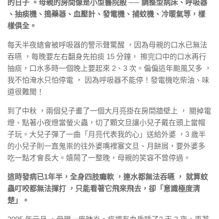
的日子 。母親的房間像是小型醫院般 ── 調整型病床、呼吸器
、抽痰機、搗藥器、血壓計、發電機、捕蚊機、冷暖氣等，樣
樣俱全。
每天半夜總會被呼吸器的警示聲驚醒 ，因為母親的口水已無法
吞嚥 ，每晚要左右翻身先拍痰 15 分鐘， 擦完口中的口水再行
抽痰，口水多時一個晚上要起來 2、3 次。偏偏這年颱風又多 ，
我不怕淹水只怕停電 ， 因為呼吸器不能停！發電機吃柴油、味
道很難聞！
到了中秋 ，兩個兒子畫了一個大月亮掛在房間牆壁上 ， 關掉電
燈、點著小夜燈當螢火蟲，切了顆文旦讓小兒子戴在頭上當帽
子玩。大兒子彈了一曲「月亮代表我的心」送給外婆 ，3 歲半
的小兒子則一直鬼祟的往外婆嘴裡塞文旦、月餅屑，要外婆多
吃一點才會長大。嬉鬧了一整晚，母親的笑容不曾停過。
這時發病已1年半，全身四肢癱軟 ，連水都無法吞嚥 ， 就算蚊
蟲叮咬都無法揮打 ，只能看著它飛來飛去，卻「意識極度清
楚」。