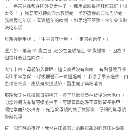
：「將來兒孫都在國外娶妻生子 ， 都用電腦遙控拜拜就好！想
太多 ！ 」強忍著打轉的淚水敷衍她，半帶恐嚇的口吻告訴她，
我最愛吃年糕 ，喜歡過年的喧鬧 ，如果她不堅強，今年會沒辦
法吃年糕。
母親握握手說 ：「生平最守信用 ， 一定陪妳過年。」
臘八節，她滿 61 歲生日 ,老公在蛋糕插上 62 歲蠟燭 ， 因為 3
個禮拜後就是除夕。
大年十四，母親陷入昏睡，這次痰裡沒有血絲 ，有點發燒且呼
吸比平常急促 ，呼吸器警示一直逼逼叫 ！ 我拿了尿液送檢，白
血球值較高，應該是尿道感染，醫生開了藥粉灌食。
那晚我守在床邊幫母親擦汗，換了無數條墊在背後的大毛巾 ，
叨念外傭沒有幫阿嬤剪指甲，阿嬤喜歡乾淨不喜歡留長指甲。
讓她準備熱水擦身 ，先泡軟母親的雙手雙腳後，仔細的幫母親
修剪乾淨。
這一個沉靜的夜裡，我坐在床邊努力的將母親的面容印在淚眼