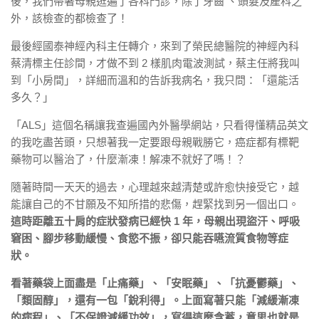
後，我們帶著母親逛遍了各科門診，除了牙齒 、頭髮及產科之
外，該檢查的都檢查了！
最後經國泰神經內科主任轉介，來到了榮民總醫院的神經內科
蔡清標主任診間，才做不到 2 樣肌肉電波測試，蔡主任將我叫
到「小房間」，詳細而溫和的告訴我病名，我只問：「還能活
多久？」
「ALS」這個名稱讓我查遍國內外醫學網站，只看得懂精品英文
的我吃盡苦頭，只想著我一定要跟母親戰勝它，癌症都有標靶
藥物可以醫治了，什麼漸凍！解凍不就好了嗎！？
隨著時間一天天的過去，心理越來越清楚或許愈快接受它，越
能讓自己的不甘願及不知所措的悲傷，趕緊找到另一個出口。
這時距離五十肩的症狀發病已經快 1 年，母親出現盜汗、呼吸
窘困、腳步移動緩慢、食慾不振，卻只能吞嚥流質食物等症
狀。
看著藥袋上面盡是「止痛藥」、「安眠藥」、「抗憂鬱藥」、
「類固醇」，還有一包「銳利得」。上面寫著只能「減緩漸凍
的病程」、「不保證減緩功效」，寫得這麼含蓄，意思也就是