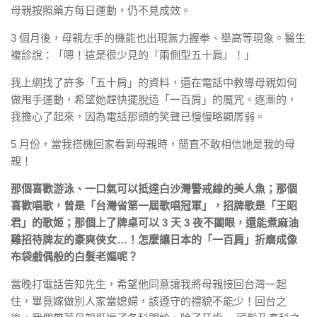
母親按照藥方每日運動，仍不見成效。
3 個月後，母親左手的機能也出現無力握拳、舉高等現象。醫生
複診說：「嗯！這是很少見的『兩側型五十肩』！」
我上網找了許多「五十肩」的資料，還在電話中教導母親如何
做甩手運動，希望她趕快擺脫這「一百肩」的魔咒。逐漸的，
我擔心了起來，因為電話那頭的笑聲已慢慢略顯孱弱。
5 月份，當我搭機回家看到母親時，簡直不敢相信她是我的母
親！
那個喜歡游泳、一口氣可以抵達白沙灣警戒線的美人魚；那個
喜歡唱歌，曾是「台灣省第一屆歌唱冠軍」，招牌歌是「王昭
君」的歌姬；那個上了牌桌可以 3 天 3 夜不闔眼，還能煮麻油
雞招待牌友的豪爽俠女…！怎麼讓日本的「一百肩」折磨成像
布袋戲偶般的白髮老嫗呢？
當晚打電話告知先生，希望他同意讓我將母親接回台灣一起
住，畢竟嫁做別人家當媳婦，該遵守的禮貌不能少！回台之