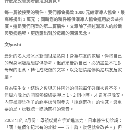
什麼來改善患者處境的意見。
每一篇被接受的稿件，我們都會捐款 1000 元給漸凍人協會，最
高將捐出 1 萬元 ；同時您的稿件將供漸凍人協會運用於公益推
廣。這是我們刊登的第二篇稿件，文章除了描述漸凍人的診斷
與發病過程，更透露出對於母親的濃濃思念。
文/yoshi
最近的名人潑冰水新聞很是熱鬧！身為病友的家屬，僅將自己
的親身照顧經驗提供參考。但必須告訴自己，必須盡量不把對
母親的思念，轉化成悲傷的文字，以免把情緒傳染給病友及家
屬。
身為獨生女，結婚之後與居住國外的母親每年碰面次數不多，
但周六晚上的國際熱線總要聊上 1、2 個小時，才肯互道晚安。
內容盡聊些孫子的趣事讓母親參與「遠距育孫」的快感，最重
要的是，讓我聽一聽她慈祥的聲音。
2003 年的 2月份，母親感覺右手漸進無力，日本醫生初診說：
「啊！這個年紀常有的症狀 ── 五十肩，復健就會改善。」但