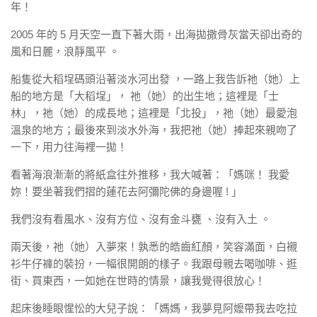
年！
2005 年的 5 月天空一直下著大雨，出海拋撒骨灰當天卻出奇的
風和日麗，浪靜風平 。
船隻從大稻埕碼頭沿著淡水河出發 ，一路上我告訴祂（她）上
船的地方是「大稻埕」， 祂（她）的出生地；這裡是「士
林」，祂（她）的成長地；這裡是「北投」，祂（她）最愛泡
溫泉的地方；最後來到淡水外海，我把祂（她）捧起來親吻了
一下，用力往海裡一拋！
看著海浪漸漸的將紙盒往外推移，我大喊著：「媽咪！ 我愛
妳！要坐著我們摺的蓮花去阿彌陀佛的身邊喔 ! 」
我們沒有看風水、沒有方位、沒有金斗甕 、沒有入土 。
兩天後，祂（她）入夢來！孰悉的皓齒紅顏，笑容滿面，白襯
衫牛仔褲的裝扮，一幅很開朗的樣子。我跟母親去喝咖啡、逛
街、買東西，一如她在世時的情景，讓我覺得很放心！
起床後睡眼惺忪的大兒子說：「媽媽，我夢見阿嬤帶我去吃拉