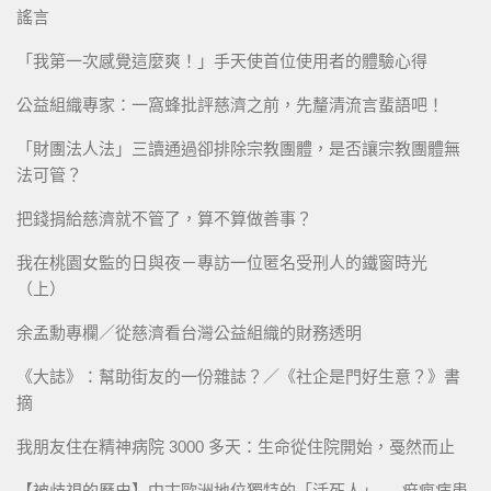
謠言
「我第一次感覺這麼爽！」手天使首位使用者的體驗心得
公益組織專家：一窩蜂批評慈濟之前，先釐清流言蜚語吧！
「財團法人法」三讀通過卻排除宗教團體，是否讓宗教團體無
法可管？
把錢捐給慈濟就不管了，算不算做善事？
我在桃園女監的日與夜－專訪一位匿名受刑人的鐵窗時光
（上）
余孟勳專欄／從慈濟看台灣公益組織的財務透明
《大誌》：幫助街友的一份雜誌？／《社企是門好生意？》書
摘
我朋友住在精神病院 3000 多天：生命從住院開始，戞然而止
【被歧視的歷史】中古歐洲地位獨特的「活死人」──痲瘋病患