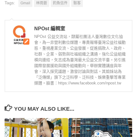
Tags:
Gmail
林雨蒼
釣魚信件
駭客
NPOst 編輯室
NPOst 公益交流站，隸屬社團法人臺灣數位文化協
會，為一非營利數位媒體，專責報導臺灣公益社福動
態，重視產業交流、公益發展，促進捐款人、政府、
社群、企業、弱勢與社福組織之溝通，強化公益組織
橫向連結，矢志成為臺灣最大公益交流平臺。另引進
國際發展援助與國外組織動向，舉辦實體講座與年
會，深入探究議題，激發討論與對話。其姐妹站為
「泛傳媒」旗下之泛科學、泛科技、娛樂重擊等專業
媒體。臉書：https://www.facebook.com/npost.tw
YOU MAY ALSO LIKE...