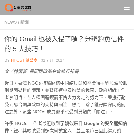
Skip to content
NEWS
/
新聞
你的 Gmail 也被入侵了嗎？分辨釣魚信件
的 5 大技巧！
BY
NPOST 編輯室
·
31 7 月, 2017
文／林雨蒼 民間司改基金會執行祕書
近日，臺灣 NGOs 持續關切中國諾貝爾和平獎得主劉曉波於服
刑期間逝世的議題，並聲援遭中國拘禁的我國非政府組織工作
者李明哲。在人權團體鍥而不捨大力奔走的努力下，聲援行動
受到聯合國與歐盟的支持與關注。然而，除了獲得國際間的關
注之外，這些 NGOs 成員似乎也受到另類的「關注」。
許多 NGOs 工作者最近收到了
貌似來自 Google 的安全通知信
件
，聲稱其帳號受到多次嘗試登入，並且帳戶已因此遭到鎖