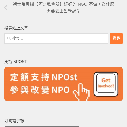
褚士瑩專欄【阿北私會所】好好的 NGO 不做，為什麼
需要去上哲學課？
搜尋站上文章
搜
尋
關
鍵
支持 NPOST
字:
訂閱電子報