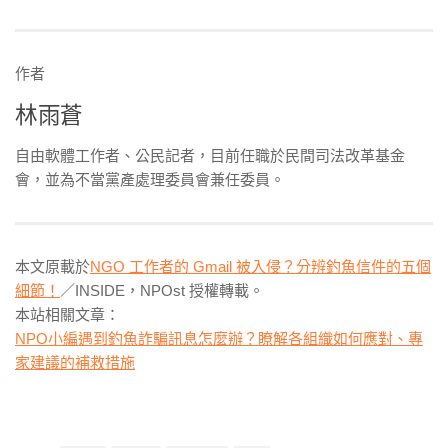
作者
林雨蒼
自由軟體工作者、公民記者，目前任職於民間司法改革基金
會，並為不當黨產處理委員會兼任委員。
本文原載於
NGO 工作者的 Gmail 被入侵？分辨釣魚信件的五個
細節！
／INSIDE，NPOst 授權轉載。
本站相關文章：
NPO小編遇到釣魚詐騙訊息怎麼辦？瞭解各組織如何應對、專
家建議的補救措施