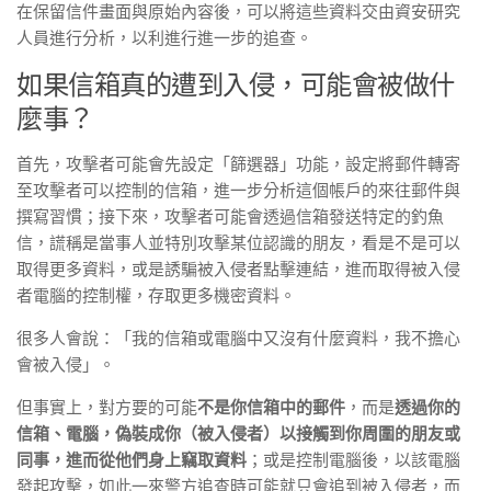
在保留信件畫面與原始內容後，可以將這些資料交由資安研究
人員進行分析，以利進行進一步的追查。
如果信箱真的遭到入侵，可能會被做什
麼事？
首先，攻擊者可能會先設定「篩選器」功能，設定將郵件轉寄
至攻擊者可以控制的信箱，進一步分析這個帳戶的來往郵件與
撰寫習慣；接下來，攻擊者可能會透過信箱發送特定的釣魚
信，謊稱是當事人並特別攻擊某位認識的朋友，看是不是可以
取得更多資料，或是誘騙被入侵者點擊連結，進而取得被入侵
者電腦的控制權，存取更多機密資料。
很多人會說：「我的信箱或電腦中又沒有什麼資料，我不擔心
會被入侵」。
但事實上，對方要的可能
不是你信箱中的郵件
，而是
透過你的
信箱、電腦，偽裝成你（被入侵者）以接觸到你周圍的朋友或
同事，進而從他們身上竊取資料
；或是控制電腦後，以該電腦
發起攻擊，如此一來警方追查時可能就只會追到被入侵者，而