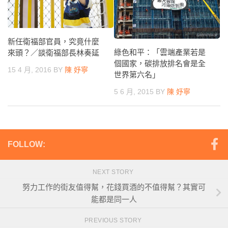
新任衛福部官員，究竟什麼
綠色和平：「雲端產業若是
來頭？／談衛福部長林奏延
個國家，碳排放排名會是全
15 4 月, 2016
BY
陳 妤寧
世界第六名」
5 6 月, 2015
BY
陳 妤寧
FOLLOW:
NEXT STORY
努力工作的街友值得幫，花錢買酒的不值得幫？其實可
能都是同一人
PREVIOUS STORY