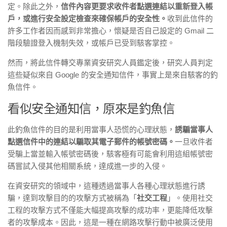
定。除此之外，
信件內容更要求收件者點選連結以重新登入帳
戶，或進行安全設定檢查來確保帳戶的安全性。
收到此信件的
許多工作者因而感到非常擔心，懷疑是否自己設定的 Gmail 二
階段驗證登入機制失效，或帳戶已受到駭客掌控。
然而，將此信件轉交專業資安研究人員鑑定後，研究人員判定
這些疑似來自 Google 的安全通知信件，事實上是來自駭客的釣
魚信件。
看似安全通知信，原來是釣魚信
此釣魚信件的目的是利用當事人恐慌的心理狀態，
誘騙當事人
點選信件中的連結以騙取其電子郵件的帳號密碼。
一旦收件者
受騙上當並輸入帳號密碼後，駭客極有可能會利用這組帳號密
碼嘗試入侵其他相關系統，達成進一步的入侵。
在資安研究的領域中，這種透過當事人各種心理狀態進行誘
騙，達到攻擊目的的攻擊方式被稱為「
社交工程
」。使用社交
工程的攻擊方式不僅能大幅提高攻擊的成功率，更能降低攻擊
者的攻擊成本。因此，這是一種在網路攻擊行動中被廣泛使用