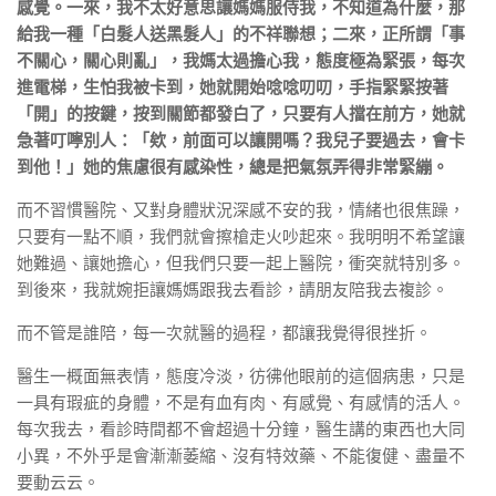
感覺。一來，我不太好意思讓媽媽服侍我，不知道為什麼，那
給我一種「白髮人送黑髮人」的不祥聯想；二來，正所謂「事
不關心，關心則亂」，我媽太過擔心我，態度極為緊張，每次
進電梯，生怕我被卡到，她就開始唸唸叨叨，手指緊緊按著
「開」的按鍵，按到關節都發白了，只要有人擋在前方，她就
急著叮嚀別人：「欸，前面可以讓開嗎？我兒子要過去，會卡
到他！」她的焦慮很有感染性，總是把氣氛弄得非常緊繃。
而不習慣醫院、又對身體狀況深感不安的我，情緒也很焦躁，
只要有一點不順，我們就會擦槍走火吵起來。我明明不希望讓
她難過、讓她擔心，但我們只要一起上醫院，衝突就特別多。
到後來，我就婉拒讓媽媽跟我去看診，請朋友陪我去複診。
而不管是誰陪，每一次就醫的過程，都讓我覺得很挫折。
醫生一概面無表情，態度冷淡，彷彿他眼前的這個病患，只是
一具有瑕疵的身體，不是有血有肉、有感覺、有感情的活人。
每次我去，看診時間都不會超過十分鐘，醫生講的東西也大同
小異，不外乎是會漸漸萎縮、沒有特效藥、不能復健、盡量不
要動云云。