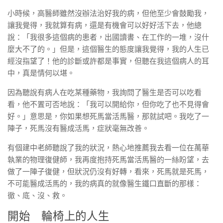
小時候，高醫師雖然沒辦法治好我的病，但他至少會鼓勵我，
讓我覺得，我就算有病，還是有機會可以好好活下去，他總
說：「我很多這個病的患者，出國讀書、在工作的一堆，沒什
麼大不了的。」但是，這個醫生的態度讓我覺得，我的人生已
經沒指望了！他的診斷或許都是事實，但聽在我這個病人的耳
中，真是情何以堪。
因為聽說有病人在吃某種藥物，我詢問了醫生是否可以吃看
看，他不置可否地說：「我可以開給你，但你吃了也不見得會
好。」意思是，你如果想死馬當活馬醫，那就試吧。我吃了一
陣子，死馬沒有醫成活馬，症狀毫無改善。
有個建中老師聽說了我的狀況，熱心地推薦我去看一位在萬華
執業的物理復健師，我再度抱持死馬當活馬醫的一絲盼望，去
做了一陣子復健，但狀況仍沒有好轉，看來，死馬就是死馬，
不可能醫成活馬的，我的病真的就像醫生鐵口直斷的那樣：
徹、底、沒、救。
開始 輪椅上的人生