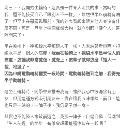
高三下，我開始坐輪椅，這真是一件令人沮喪的事。當時的
我，還不能接受自己「跟別人不一樣」，雖然很早以前就有病
了，但至少在惡魔甦醒前，我的外表看起來跟其他人並沒有什
麼不同，可是一旦坐上這個龐然大物，就立刻跟「健全人」區
隔開來了。
坐在輪椅上，連視線水平都跟人不一樣。人家站著看東西，視
線水平是一個人的高度，
我坐在輪椅上，視線水平是半個人的
高度，這讓我非常感傷，感覺上，這輩子就得這麼「矮人一
截」地過了。
因為申請電動輪椅需要一段時間，電動輪椅送到之前，我得先
坐手動輪椅。
剛坐上輪椅時，同學會來推著我玩，雖然我心中很渴望有朋
友，但用這種方式吸引朋友來，實在讓我五味雜陳。而且，這
也只是一時的，一陣子後，我仍是孑然一身。
其實也不能怪人家敬而遠之，我那一陣子，自傷自憐，低潮到
「生人勿近」的地步，有誰會想跟這種傢伙在一起呢？