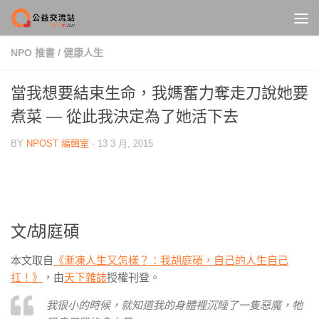
Skip to content
NPO 推書
/
健康人生
當我想要結束生命，我媽奮力奪走刀說她要
煮菜 — 從此我決定為了她活下去
BY
NPOST 編輯室
·
13 3 月, 2015
文/胡庭碩
本文取自
《漸凍人生又怎樣？：我胡庭碩，自己的人生自己
扛！》
，由
天下雜誌
授權刊登。
我很小的時候，就知道我的身體裡沉睡了一隻惡魔，牠