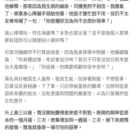
他解釋，那是因為我生病的緣故，司機竟然不相信，我賭氣
了，想拿身心障礙手冊給他看，他這才連忙說不用，但仍不太
友善地補了一句：「你這種狀況為何不去搭計程車？」
我心裡嘀咕，你住海邊嗎？未免也管太寬？並不是每個人家裡
都有錢到可以隨便招小黃好嗎？
可是司機顯然不打算放過我，因為我身穿建中制服，他繼續酸
我：「你身體這樣，考試會加分呴？我兒子可是沒加分就考進
台大電機哦。」「你這樣，你媽要照顧你很辛苦吧？ 」
莫名其妙被陌生人羞辱，我很生氣，但穿著制服，不想惹事，
忍著沒反唇相譏。下了車，只記得被羞辱的難堪，沒想到這是
惡疾來襲的前兆，沒有意識到問題的嚴重性，以為只是偶然發
生的意外。
升上高三以後，情況開始變得愈來愈不對勁。跌倒的頻率從原
本的一個月兩、三次，密集增加到一週兩、三次，接下來病情
的發展，簡直就像是一場可怕的惡夢。