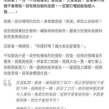
老師拿了一份「不自殺聲明」要我簽， 大意是說， 要當事人保
證不會尋短，若有想自殺的念頭，一定要打電話給兩個人
談……。
我猜，這份聲明的目的，是想要透過「承諾」來防止自殺吧？
我拒絕簽署這份聲明，輔導老師很無奈，最後只好通知我媽到
校把我帶我回去。
回家後，媽媽問：「你還好嗎？讓大家這麼著急。」
不知道為什麼，突然有種強烈的憤怒、悲愴、怨恨的情緒漫天
襲來，我衝進廚房，想拿菜刀割腕。我媽大吃一驚，連忙衝上
來跟我搶菜刀，我一邊跟她搶來搶去，一邊還猛力撞牆，我媽
怕我受傷，就用身體擋住我。
在混亂間，最後，讓我搶到了菜刀，我正想發狠剁下或
割下時，我媽竟手一轉，抓住了刀刃，她的眼神堅定得
令人害怕，像是在對我說：就算手掌會被割裂、手筋會
被割斷，她也不會放手的！
我嚇到了，不知不覺就鬆手了。