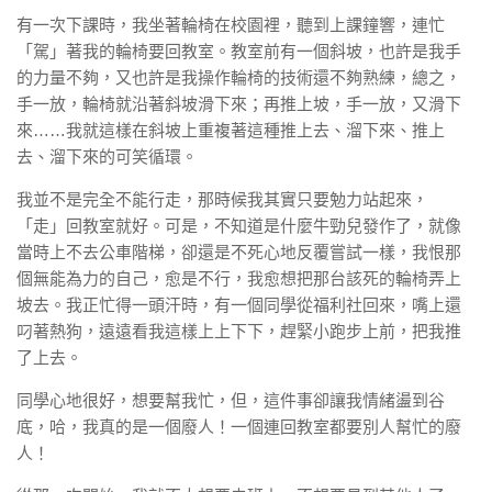
有一次下課時，我坐著輪椅在校園裡，聽到上課鐘響，連忙
「駕」著我的輪椅要回教室。教室前有一個斜坡，也許是我手
的力量不夠，又也許是我操作輪椅的技術還不夠熟練，總之，
手一放，輪椅就沿著斜坡滑下來；再推上坡，手一放，又滑下
來……我就這樣在斜坡上重複著這種推上去、溜下來、推上
去、溜下來的可笑循環。
我並不是完全不能行走，那時候我其實只要勉力站起來，
「走」回教室就好。可是，不知道是什麼牛勁兒發作了，就像
當時上不去公車階梯，卻還是不死心地反覆嘗試一樣，我恨那
個無能為力的自己，愈是不行，我愈想把那台該死的輪椅弄上
坡去。我正忙得一頭汗時，有一個同學從福利社回來，嘴上還
叼著熱狗，遠遠看我這樣上上下下，趕緊小跑步上前，把我推
了上去。
同學心地很好，想要幫我忙，但，這件事卻讓我情緒盪到谷
底，哈，我真的是一個廢人！一個連回教室都要別人幫忙的廢
人！