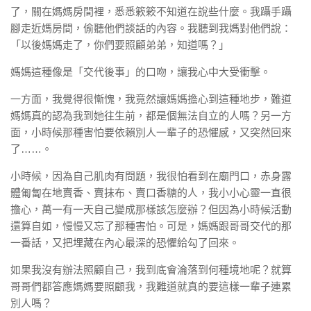
了，關在媽媽房間裡，悉悉簌簌不知道在說些什麼。我躡手躡
腳走近媽房間，偷聽他們談話的內容。我聽到我媽對他們說：
「以後媽媽走了，你們要照顧弟弟，知道嗎？」
媽媽這種像是「交代後事」的口吻，讓我心中大受衝擊。
一方面，我覺得很慚愧，我竟然讓媽媽擔心到這種地步，難道
媽媽真的認為我到她往生前，都是個無法自立的人嗎？另一方
面，小時候那種害怕要依賴別人一輩子的恐懼感，又突然回來
了……。
小時候，因為自己肌肉有問題，我很怕看到在廟門口，赤身露
體匍匐在地賣香、賣抹布、賣口香糖的人，我小小心靈一直很
擔心，萬一有一天自己變成那樣該怎麼辦？但因為小時候活動
還算自如，慢慢又忘了那種害怕。可是，媽媽跟哥哥交代的那
一番話，又把埋藏在內心最深的恐懼給勾了回來。
如果我沒有辦法照顧自己，我到底會淪落到何種境地呢？就算
哥哥們都答應媽媽要照顧我，我難道就真的要這樣一輩子連累
別人嗎？