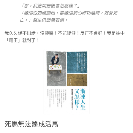
「那，我這病最後會怎麼樣？」
「萎縮從四肢開始，當萎縮到心肺功能時，就會死
亡。」醫生仍面無表情。
我久久說不出話，沒藥醫！不能復健！反正不會好！我是抽中
「籤王」就對了！
死馬無法醫成活馬