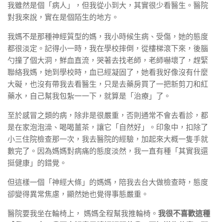
我雖然是個「病人」，但我從小到大，其實很少看醫生。醫院
對我來說，實在是個陌生的地方。
我媽不是那種神經質型的媽，我小時候生病、受傷，她的態度
都很淡定。記得小一時，我在學校摔倒，從樓梯滾下來，後腦
勺撞了個大洞，鮮血直流，哭著去找老師，老師嚇壞了，趕緊
聯絡我媽，她到學校時，血已經凝固了，她看我好像沒有什麼
大礙，也沒有帶我去看醫生，只是去藥房買了一把新剪刀和紅
藥水，自己幫我包紮一一下，就算是「治療」了。
至於感冒之類的病，除非是很嚴重，否則通常不會去看診，都
是在家泡泡澡、喝喝薑茶，讓它「自然好」。印象中，扣除了
小三住院檢查那一次，我去醫院的經驗，加起來大概一隻手就
數完了。因為媽媽對病痛的態度淡然，我一直有種「其實我還
挺健康」的錯覺。
但這樣一個「神經大條」的媽媽，陪我去台大做檢查時，態度
卻變得異常焦慮，顯然她也覺得事態嚴重。
醫院要我坐在輪椅上， 媽媽全程幫我推輪椅。
我很不喜歡這種