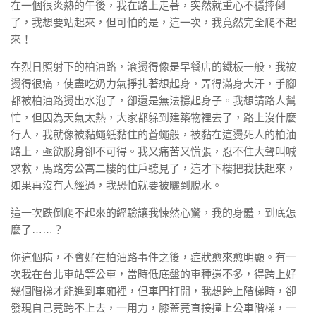
在一個很炎熱的午後，我在路上走著，突然就重心不穩摔倒
了，我想要站起來，但可怕的是，這一次，我竟然完全爬不起
來！
在烈日照射下的柏油路，滾燙得像是早餐店的鐵板一般，我被
燙得很痛，使盡吃奶力氣掙扎著想起身，弄得滿身大汗，手腳
都被柏油路燙出水泡了，卻還是無法撐起身子。我想請路人幫
忙，但因為天氣太熱，大家都躲到建築物裡去了，路上沒什麼
行人，我就像被黏蠅紙黏住的蒼蠅般，被黏在這燙死人的柏油
路上，亟欲脫身卻不可得。我又痛苦又慌張，忍不住大聲叫喊
求救，馬路旁公寓二樓的住戶聽見了，這才下樓把我扶起來，
如果再沒有人經過，我恐怕就要被曬到脫水。
這一次跌倒爬不起來的經驗讓我悚然心驚，我的身體，到底怎
麼了……？
你這個病，不會好在柏油路事件之後，症狀愈來愈明顯。有一
次我在台北車站等公車，當時低底盤的車種還不多，得跨上好
幾個階梯才能進到車廂裡，但車門打開，我想跨上階梯時，卻
發現自己竟跨不上去，一用力，膝蓋竟直接撞上公車階梯，一