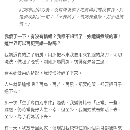
我媽拿回菜刀後，沒有聲淚俱下地責備我或哀求我，只
是淡淡說了一句：「不要鬧了，媽媽要煮飯，刀子還媽
媽。」
我傻了一下，有沒有搞錯？我都不想活了，妳還講煮飯的事！
這世界可以再更荒謬一點嗎？
我媽還真的進了廚房，用那把本來我要用來割腕的菜刀，切切
洗洗，做起了晚餐，剛剛那場鬧劇，彷彿從未發生過。
看著她做菜的背影，我慢慢冷靜了下來。
人生就是這樣吧？再痛、再苦、再累，都要吃飯、都要把日子
過下去。
那一次「空手奪白刃事件」過後，我變得比較「正常」一些，
雖然，仍時常覺得人生不幸，但至少，我開始試著想活下去，
至少，為了我媽活下去。
有一天，我放學回到家，發現跟我爸爸住的兩個哥哥都被叫來