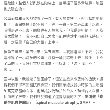
個踉蹌，整個人就趴跌在階梯上，當場撞了個鼻青臉腫，膝蓋
也皮破血流。
公車司機和乘客都被嚇了一跳，有人想要扶我，但我尷尬地婉
拒了，跟司機搖手說不搭了，等下一班。第二班車來了以後，
我還是跨不上去，同樣也有人想幫我，但我還是拒絕了，因為
我太震驚了，我不相信自己怎麼可能連這點小事都無法勝任，
我一定要靠「自己的力量」上車。
但第三班車、第四班車、第五班車……我卻還是上不去，我就
這樣等了一小時多的公車，沒有一輛我跨得上去！最後，上不
了車的我，只好打電話給我媽，告訴她：「媽，我回不了
家……。」
國中以後，我就幾乎沒回診了，但這些愈來愈恐怖的症狀，逼
得我們不得不回醫院做檢查。我們回榮總找我小時候的主治醫
師高克培醫師看診，他建議我們轉診到台大，轉到台大以後，
抽血做了檢查，我們終於知道了這隻惡魔的名字，
牠叫做「脊
髓性肌肉萎縮症」（spinal muscular atrophy, SMA）。