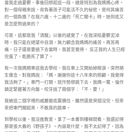
當我走過憂鬱，事後回想起這一段，總是特別為我媽媽心疼。
對一個母親來說，背負著孩子可能活不久的祕密，是何其痛苦
的一個負擔？在我六歲、十二歲的「死亡關卡」時，她到底又
是怎麼熬過來的？
可是，這都是我「清醒」以後的感覺了，在我深陷憂鬱泥淖
時，我只能在絕望中自溺，無力顧念我媽媽的痛苦。再苦再
痛，日子還是要過下去當時，我甚至覺得， 反正我的人生已經
完蛋了，乾脆死了算了。
有一次我媽開車送我去學校，我在車上又開始掉眼淚，突然萌
生傻念，對我媽說：「媽，謝謝你這十八年來的照顧，我覺得
我活夠了。」車門一打開，就作勢想跳下去，我媽一驚，強作
鎮定緊握著方向盤，咬牙說了兩個字：「不、要！」
我被這二個字裡的威嚴徹底震懾住，雖然還是哭個沒完，但乖
乖把車門關起來，不敢真的跳車。
到學校以後，我沒進教室，拿了一本書到樓梯間看，我還記得
那是張大春的《野孩子》。內容是什麼，我不太記得了，因為