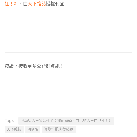
扛！》
，由
天下雜誌
授權刊登。
按讚，接收更多公益好資訊！
Tags:
《漸凍人生又怎樣？：我胡庭碩，自己的人生自己扛！》
天下雜誌
胡庭碩
脊髓性肌肉萎縮症