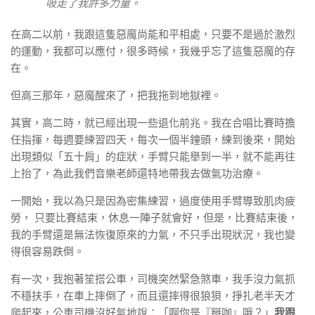
吸走了我許多力量。
在高二以前，我跟這隻惡魔尚能和平相處，只要不是過於激烈
的運動，我都可以應付，很多時候，我幾乎忘了這隻惡魔的存
在。
但高三那年，惡魔醒來了，把我拖到地獄裡。
其實，高二時，就已經出現一些退化前兆。我在合唱比賽時擔
任指揮，每週要練習四天，每次一個半鐘頭，練到後來，開始
出現類似「五十肩」的症狀，手臂只能舉到一半，就不能再往
上抬了，為此我們音樂老師還特地帶我去做氣功治療。
一開始，我以為只是因為密集練習，過度使用手臂導致肌肉疲
勞， 只要比賽結束，休息一陣子就會好，但是，比賽結束後，
我的手臂還是無法恢復原來的力氣，不只手出現狀況，我也變
得很容易跌倒。
有一次，我抱著笙搭公車，司機突然緊急煞車，我手沒力氣抓
不穩扶手，在車上摔倒了，而且還摔得很狼狽，掙扎老半天才
爬起來，公車司機沒好氣地說：「啊你是『掰咖』哦？」
我跟