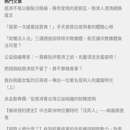
熱門文章
慈濟不是以服裝分階級、靜思堂用的是銅瓦，慈濟人澄清網路
謠言
「我第一次感覺這麼爽！」手天使首位使用者的體驗心得
「財團法人法」三讀通過卻排除宗教團體，是否讓宗教團體無
法可管？
公益組織專家：一窩蜂批評慈濟之前，先釐清流言蜚語吧！
把錢捐給慈濟就不管了，算不算做善事？
我在桃園女監的日與夜－專訪一位匿名受刑人的鐵窗時光
（上）
余孟勳專欄／從慈濟看台灣公益組織的財務透明
【被歧視的歷史】中古歐洲地位獨特的「活死人」──痲瘋病患
者
【捐款人想什麼？】收到認養孩童的信能維持捐款動力、負面