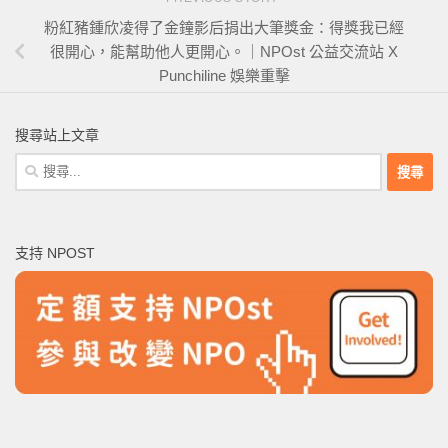
粉紅豬鍾欣凌得了金鐘影后捐出大筆獎金：得獎我已經
很開心，能幫助他人更開心。｜NPOst 公益交流站 X
Punchiline 娛樂重擊
搜尋站上文章
搜
尋
關
鍵
支持 NPOST
字: