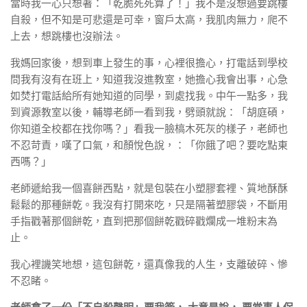
當時我一心只想著：「乾脆死死算了！」我不是沒想過要跳樓
自殺，但不知是可悲還是可幸，窗戶太高，我肌肉無力，爬不
上去，想跳樓也沒辦法。
我媽回家後，想到車上發生的事，心裡很擔心，打電話到學校
問我有沒有在班上，知道我沒進教室，她擔心我會出事，心急
如焚打電話給所有她知道的同學，到處找我。中午一點多，我
到資源教室以後，輔導老師一看到我，劈頭就說：「胡庭碩，
你知道全校都在找你嗎？」看我一臉槁木死灰的樣子，老師也
不忍苛責，嘆了口氣，和顏悅色說，：「你餓了吧？要吃點東
西嗎？」
老師遞給我一個喜餅西點，就是包裝在小塑膠套裡、質地酥酥
鬆鬆的那種餅乾。我沒有打開來吃，只是隔著塑膠袋，不斷用
手指戳著那個餅乾，直到把那個餅乾戳碎戳爛成一堆粉末為
止。
我心裡譏笑地想，這包餅乾，還真像我的人生，支離破碎、慘
不忍睹。