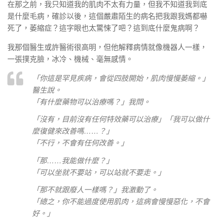
在那之前，我只知道我的肌肉不太有力量，但我不知道我到底
是什麼毛病，確診以後，這個嚴肅陌生的病名把我跟我媽都嚇
死了，萎縮症？這字眼也太驚悚了吧？這到底什麼鬼病啊？
我那個醫生或許醫術很高明，但他解釋病情就像機器人一樣，
一張撲克臉，冰冷、機械、毫無感情。
「你這是罕見疾病，會從四肢開始，肌肉慢慢萎縮。」
醫生說。
「有什麼藥物可以治療嗎？」我問。
「沒有，目前沒有任何特效藥可以治療」「我可以做什
麼復健來改善嗎……？」
「不行，不會有任何改善。」
「那……我能做什麼？」
「可以坐就不要站，可以站就不要走。」
「那不就跟廢人一樣嗎？」我激動了。
「總之，你不能過度使用肌肉，這病會慢慢惡化，不會
好。」