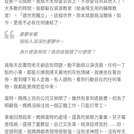
從那一次開始，我就不太想要去班上，不想要見到其他人了，
大多數的時間，我都躲在資源教室（給身障生用的輔導教
室），「遺世而獨立」。這個世界，原本就跟我沒關係，如
今，更是不必有任何連結了。
憂鬱來襲
我陷入深深的憂鬱中。
為什麼是我呢？我到底做錯了什麼呢？
我每天反覆問老天爺這些問題，動不動就以淚洗面，任何一丁
點的小事，都能引爆我撲天蓋地的灰色情緒，我連坐在窗台
旁，看到樓下有人走路、有人遛狗，看到行動自在的任何事
物，我都能覺得悲從中來。
當時，媽媽上班的公司又倒閉了，雖然有拿到遣散費，但為了
照顧我，媽媽沒辦法找一個正職工作，只能打零工。
事後回想起來，媽媽當時的處境，還真的是壓力重重。兒子罹
患怪病，還得了憂鬱症，自己又失業，經濟捉襟見肘……但，
從頭到尾，我媽媽都表現得很堅強，沒有求神問卜、沒有呼天