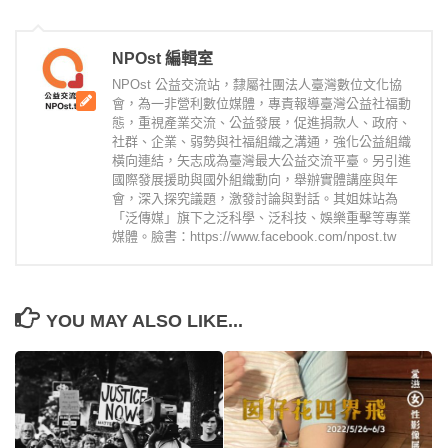
NPOst 編輯室
NPOst 公益交流站，隸屬社團法人臺灣數位文化協
會，為一非營利數位媒體，專責報導臺灣公益社福動
態，重視產業交流、公益發展，促進捐款人、政府、
社群、企業、弱勢與社福組織之溝通，強化公益組織
橫向連結，矢志成為臺灣最大公益交流平臺。另引進
國際發展援助與國外組織動向，舉辦實體講座與年
會，深入探究議題，激發討論與對話。其姐妹站為
「泛傳媒」旗下之泛科學、泛科技、娛樂重擊等專業
媒體。臉書：https://www.facebook.com/npost.tw
YOU MAY ALSO LIKE...