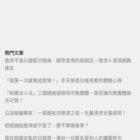
熱門文章
慈濟不是以服裝分階級、靜思堂用的是銅瓦，慈濟人澄清網路
謠言
「我第一次感覺這麼爽！」手天使首位使用者的體驗心得
「財團法人法」三讀通過卻排除宗教團體，是否讓宗教團體無
法可管？
公益組織專家：一窩蜂批評慈濟之前，先釐清流言蜚語吧！
把錢捐給慈濟就不管了，算不算做善事？
我在桃園女監的日與夜－專訪一位匿名受刑人的鐵窗時光