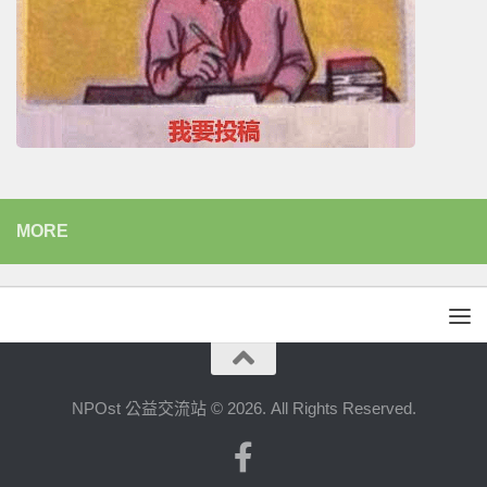
MORE
NPOst 公益交流站 © 2026. All Rights Reserved.