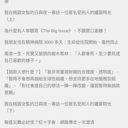
摘
我在桃園女監的日與夜－專訪一位匿名受刑人的鐵窗時光
（上）
為什麼有人寧願買《The Big Issue》，不願買口香糖？
我朋友住在精神病院 3000 多天：生命從住院開始，戞然而止
搖滾一生、充實又狼狽的樹木希林：「人都會死，至少要死成
自己喜歡的樣子。」
【捐款人想什麼？】「我非常重視財報的合理度、透明度」、
「暫時不會想再捐給全球性組織，想支持更多在地服務型組
織」、「對社會或自己的想法一陣一陣改變，讓我暫時無捐款
意願」
我在桃園女監的日與夜－專訪一位匿名受刑人的鐵窗時光
（下）
每逢災難必討伐？紅十字會：網路傳言一次澄清