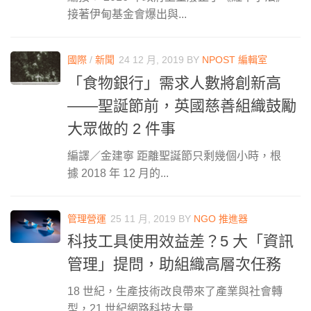
接著伊甸基金會爆出與...
國際
/
新聞
24 12 月, 2019
BY
NPOST 編輯室
「食物銀行」需求人數將創新高
——聖誕節前，英國慈善組織鼓勵
大眾做的 2 件事
編譯／金建寧 距離聖誕節只剩幾個小時，根
據 2018 年 12 月的...
管理營運
25 11 月, 2019
BY
NGO 推進器
科技工具使用效益差？5 大「資訊
管理」提問，助組織高層次任務
18 世紀，生產技術改良帶來了產業與社會轉
型，21 世紀網路科技大量...