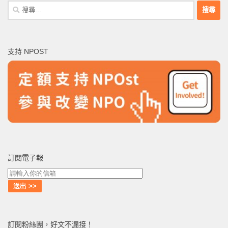
搜
尋
關
鍵
支持 NPOST
字:
訂閱電子報
訂閱粉絲團，好文不漏接！