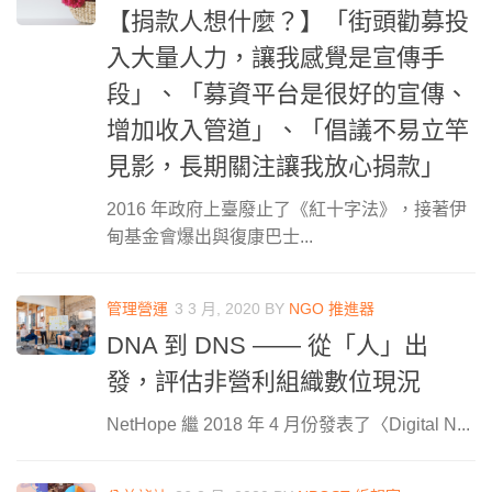
【捐款人想什麼？】「街頭勸募投
入大量人力，讓我感覺是宣傳手
段」、「募資平台是很好的宣傳、
增加收入管道」、「倡議不易立竿
見影，長期關注讓我放心捐款」
2016 年政府上臺廢止了《紅十字法》，接著伊
甸基金會爆出與復康巴士...
管理營運
3 3 月, 2020
BY
NGO 推進器
DNA 到 DNS —— 從「人」出
發，評估非營利組織數位現況
NetHope 繼 2018 年 4 月份發表了〈Digital N...