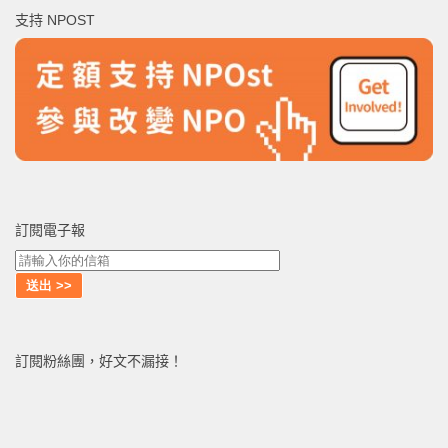
鍵
支持 NPOST
字:
訂閱電子報
訂閱粉絲團，好文不漏接！