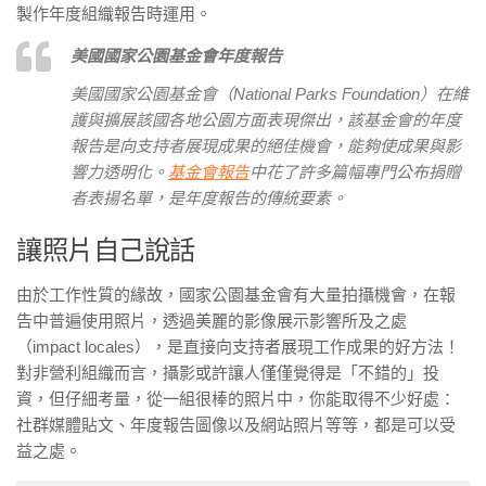
製作年度組織報告時運用。
美國國家公園基金會年度報告
美國國家公園基金會（National Parks Foundation）在維
護與擴展該國各地公園方面表現傑出，該基金會的年度
報告是向支持者展現成果的絕佳機會，能夠使成果與影
響力透明化。
基金會報告
中花了許多篇幅專門公布捐贈
者表揚名單，是年度報告的傳統要素。
讓照片自己說話
由於工作性質的緣故，國家公園基金會有大量拍攝機會，在報
告中普遍使用照片，透過美麗的影像展示影響所及之處
（impact locales），是直接向支持者展現工作成果的好方法！
對非營利組織而言，攝影或許讓人僅僅覺得是「不錯的」投
資，但仔細考量，從一組很棒的照片中，你能取得不少好處：
社群媒體貼文、年度報告圖像以及網站照片等等，都是可以受
益之處。