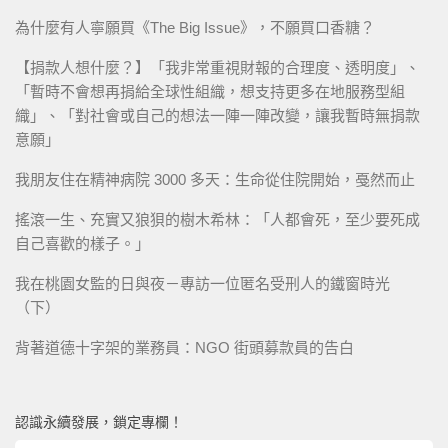
為什麼有人寧願買《The Big Issue》，不願買口香糖？
【捐款人想什麼？】「我非常重視財報的合理度、透明度」、
「暫時不會想再捐給全球性組織，想支持更多在地服務型組
織」、「對社會或自己的想法一陣一陣改變，讓我暫時無捐款
意願」
我朋友住在精神病院 3000 多天：生命從住院開始，戞然而止
搖滾一生、充實又狼狽的樹木希林：「人都會死，至少要死成
自己喜歡的樣子。」
我在桃園女監的日與夜－專訪一位匿名受刑人的鐵窗時光
（下）
背著道德十字架的業務員：NGO 街頭募款員的告白
認識永續發展，鎖定專欄！