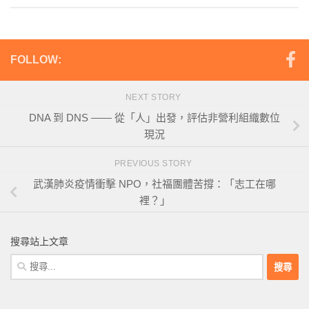
FOLLOW:
NEXT STORY
DNA 到 DNS —— 從「人」出發，評估非營利組織數位
現況
PREVIOUS STORY
武漢肺炎疫情衝擊 NPO，社福團體苦撐：「志工在哪
裡？」
搜尋站上文章
搜
尋
關