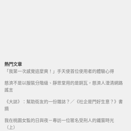
熱門文章
「我第一次感覺這麼爽！」手天使首位使用者的體驗心得
慈濟不是以服裝分階級、靜思堂用的是銅瓦，慈濟人澄清網路
謠言
《大誌》：幫助街友的一份雜誌？／《社企是門好生意？》書
摘
我在桃園女監的日與夜－專訪一位匿名受刑人的鐵窗時光
（上）