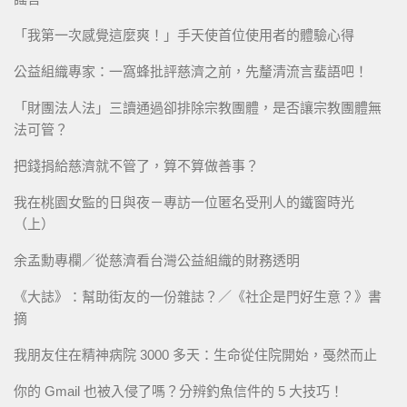
「我第一次感覺這麼爽！」手天使首位使用者的體驗心得
公益組織專家：一窩蜂批評慈濟之前，先釐清流言蜚語吧！
「財團法人法」三讀通過卻排除宗教團體，是否讓宗教團體無
法可管？
把錢捐給慈濟就不管了，算不算做善事？
我在桃園女監的日與夜－專訪一位匿名受刑人的鐵窗時光
（上）
余孟勳專欄／從慈濟看台灣公益組織的財務透明
《大誌》：幫助街友的一份雜誌？／《社企是門好生意？》書
摘
我朋友住在精神病院 3000 多天：生命從住院開始，戞然而止
你的 Gmail 也被入侵了嗎？分辨釣魚信件的 5 大技巧！