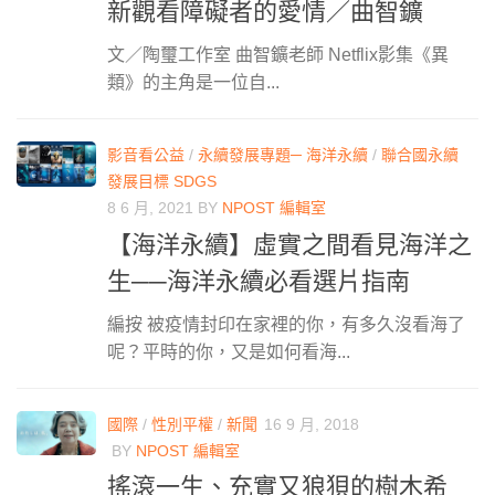
新觀看障礙者的愛情／曲智鑛
文／陶璽工作室 曲智鑛老師 Netflix影集《異
類》的主角是一位自...
影音看公益
/
永續發展專題─ 海洋永續
/
聯合國永續
發展目標 SDGS
8 6 月, 2021
BY
NPOST 編輯室
【海洋永續】虛實之間看見海洋之
生──海洋永續必看選片指南
編按 被疫情封印在家裡的你，有多久沒看海了
呢？平時的你，又是如何看海...
國際
/
性別平權
/
新聞
16 9 月, 2018
BY
NPOST 編輯室
搖滾一生、充實又狼狽的樹木希