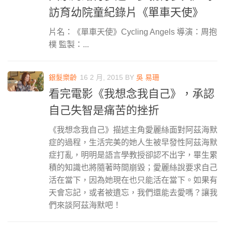
訪育幼院童紀錄片《單車天使》
片名：《單車天使》Cycling Angels 導演：周抱
樸 監製：...
銀髮樂齡
16 2 月, 2015
BY
吳 易珊
看完電影《我想念我自己》，承認
自己失智是痛苦的挫折
《我想念我自己》描述主角愛麗絲面對阿茲海默
症的過程，生活完美的她人生被早發性阿茲海默
症打亂，明明是語言學教授卻認不出字，畢生累
積的知識也將隨著時間崩毀；愛麗絲說要求自己
活在當下，因為她現在也只能活在當下。如果有
天會忘記，或者被遺忘，我們還能去愛嗎？讓我
們來談阿茲海默吧！