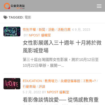
Skip to content
TAGGED:
電影
性別平權
/
新聞
/
活動
/
活動日曆
4 9 月, 2023
BY
NPOST 編輯室
女性影展邁入三十週年 十月將於微
風影城登場
第三十屆台灣國際女性影展，將於10月12日至
10月22日舉辦，展開一...
EDUCATION
/
教育培力
/
永續發展專題：Σ教育=?
/
行動無礙
/
評論
5 2 月, 2022
BY
NPOST 編輯室
看影像談情說愛── 從情感教育重