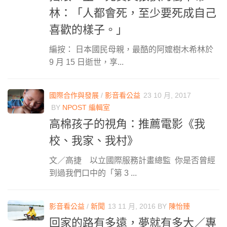
林：「人都會死，至少要死成自己
喜歡的樣子。」
編按： 日本國民母親，最酷的阿嬤樹木希林於
9 月 15 日逝世，享...
國際合作與發展
/
影音看公益
23 10 月, 2017
BY
NPOST 編輯室
高棉孩子的視角：推薦電影《我
校、我家、我村》
文／高捷 以立國際服務計畫總監 你是否曾經
到過我們口中的「第 3 ...
影音看公益
/
新聞
13 11 月, 2016
BY
陳怡臻
回家的路有多遠，夢就有多大／專