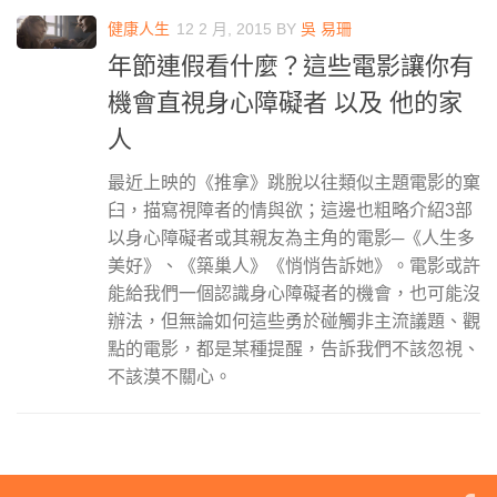
健康人生
12 2 月, 2015
BY
吳 易珊
年節連假看什麼？這些電影讓你有
機會直視身心障礙者 以及 他的家
人
最近上映的《推拿》跳脫以往類似主題電影的窠
臼，描寫視障者的情與欲；這邊也粗略介紹3部
以身心障礙者或其親友為主角的電影─《人生多
美好》、《築巢人》《悄悄告訴她》。電影或許
能給我們一個認識身心障礙者的機會，也可能沒
辦法，但無論如何這些勇於碰觸非主流議題、觀
點的電影，都是某種提醒，告訴我們不該忽視、
不該漠不關心。