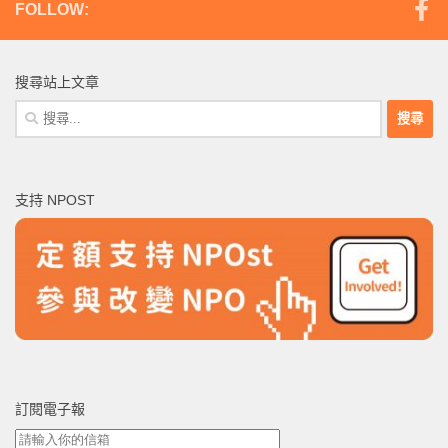
FOLLOW:
搜尋站上文章
搜
尋
關
鍵
支持 NPOST
字:
訂閱電子報