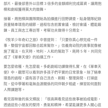
部片，最後卻意外以目標 3 倍多的金額順利完成募資，讓周抱
樸和劇組獲得莫大的鼓舞。
接著，周抱樸與團隊開始為拍攝進行田野調查，貼身隨隊紀錄
孩童騎車環島的細節，過程包含前置會議、檢討會議、體能鍛
鍊、員工與志工專訪等，考察功夫做得十分周全。
《牧羊少年奇幻之旅》中曾提到：「只要你真心想完成一件
事，整個宇宙都回聯合起來幫你。」信義育幼院的故事就像被
施了魔法，在天時、地利、人和的幫助下，耗時 5 年，共同完
成了《單車天使》的拍攝工作。
要怎麼收穫，先怎麼栽。多虧劇組功課做得扎實，在《單車天
使》中，觀眾可以看到許多孩子們平實的日常景象。除了騎車
環島的過程，還有孩子自己洗衣、刷鞋、整理房間、打掃庭
院，從中學著和毫無血源關係的同伴朝夕相處，練習如何面對
人際課題等。
看完首映後的吳文輝說：「很高興看見這些故事被拍成電影，
透過這些小朋友的堅持、勇氣和精神，希望能讓更多人關心這