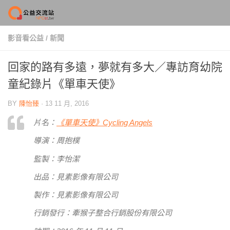
Skip to content
影音看公益
/
新聞
回家的路有多遠，夢就有多大／專訪育幼院
童紀錄片《單車天使》
BY
陳怡臻
·
13 11 月, 2016
片名：
《單車天使》Cycling Angels
導演：周抱樸
監製：李怡潔
出品：見素影像有限公司
製作：見素影像有限公司
行銷發行：牽猴子整合行銷股份有限公司