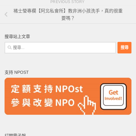
PREVIOUS STORY
褚士瑩專欄【阿北私會所】教非洲小孩洗手，真的很重
要嗎？
搜尋站上文章
搜
尋
關
鍵
支持 NPOST
字:
訂閱電子報