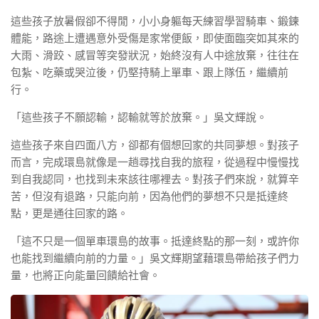
這些孩子放暑假卻不得閒，小小身軀每天練習學習騎車、鍛鍊
體能，路途上遭遇意外受傷是家常便飯，即使面臨突如其來的
大雨、滑跤、感冒等突發狀況，始終沒有人中途放棄，往往在
包紮、吃藥或哭泣後，仍堅持騎上單車、跟上隊伍，繼續前
行。
「這些孩子不願認輸，認輸就等於放棄。」吳文輝說。
這些孩子來自四面八方，卻都有個想回家的共同夢想。對孩子
而言，完成環島就像是一趟尋找自我的旅程，從過程中慢慢找
到自我認同，也找到未來該往哪裡去。對孩子們來說，就算辛
苦，但沒有退路，只能向前，因為他們的夢想不只是抵達終
點，更是通往回家的路。
「這不只是一個單車環島的故事。抵達終點的那一刻，或許你
也能找到繼續向前的力量。」吳文輝期望藉環島帶給孩子們力
量，也將正向能量回饋給社會。