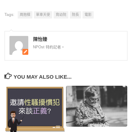
Tags:
周抱樸
單車天使
育幼院
院長
電影
陳怡臻
NPOst 特約記者。
YOU MAY ALSO LIKE...