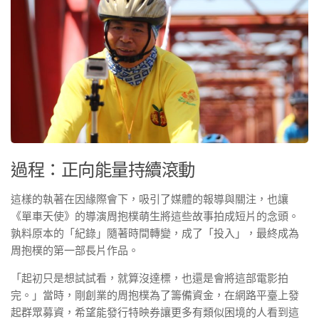
過程：正向能量持續滾動
這樣的執著在因緣際會下，吸引了媒體的報導與關注，也讓
《單車天使》的導演周抱樸萌生將這些故事拍成短片的念頭。
孰料原本的「紀錄」隨著時間轉變，成了「投入」，最終成為
周抱樸的第一部長片作品。
「起初只是想試試看，就算沒達標，也還是會將這部電影拍
完。」當時，剛創業的周抱樸為了籌備資金，在網路平臺上發
起群眾募資，希望能發行特映券讓更多有類似困境的人看到這