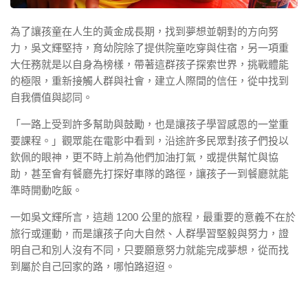
為了讓孩童在人生的黃金成長期，找到夢想並朝對的方向努
力，吳文輝堅持，育幼院除了提供院童吃穿與住宿，另一項重
大任務就是以自身為榜樣，帶著這群孩子探索世界，挑戰體能
的極限，重新接觸人群與社會，建立人際間的信任，從中找到
自我價值與認同。
「一路上受到許多幫助與鼓勵，也是讓孩子學習感恩的一堂重
要課程。」觀眾能在電影中看到，沿途許多民眾對孩子們投以
欽佩的眼神，更不時上前為他們加油打氣，或提供幫忙與協
助，甚至會有餐廳先打探好車隊的路徑，讓孩子一到餐廳就能
準時開動吃飯。
一如吳文輝所言，這趟 1200 公里的旅程，最重要的意義不在於
旅行或運動，而是讓孩子向大自然、人群學習堅毅與努力，證
明自己和別人沒有不同，只要願意努力就能完成夢想，從而找
到屬於自己回家的路，哪怕路迢迢。