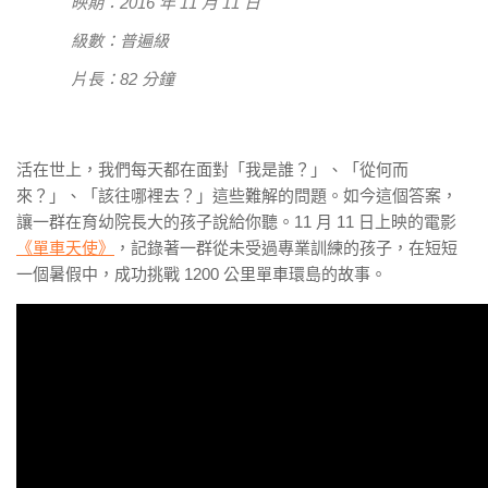
映期：2016 年 11 月 11 日
級數：普遍級
片長：82 分鐘
活在世上，我們每天都在面對「我是誰？」、「從何而
來？」、「該往哪裡去？」這些難解的問題。如今這個答案，
讓一群在育幼院長大的孩子說給你聽。11 月 11 日上映的電影
《單車天使》
，記錄著一群從未受過專業訓練的孩子，在短短
一個暑假中，成功挑戰 1200 公里單車環島的故事。