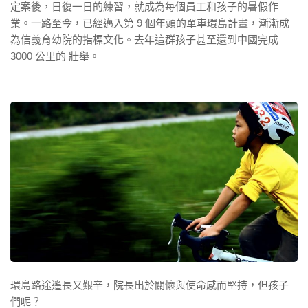
定案後，日復一日的練習，就成為每個員工和孩子的暑假作
業。一路至今，已經邁入第 9 個年頭的單車環島計畫，漸漸成
為信義育幼院的指標文化。去年這群孩子甚至還到中國完成
3000 公里的 壯舉。
環島路途遙長又艱辛，院長出於關懷與使命感而堅持，但孩子
們呢？