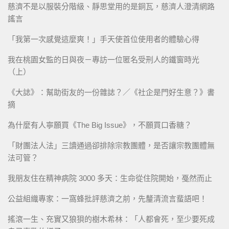
慈濟不是以服裝分階級、靜思堂用的是銅瓦，慈濟人澄清網路
謠言
「我第一次感覺這麼爽！」手天使首位使用者的體驗心得
我在桃園女監的日與夜－專訪一位匿名受刑人的鐵窗時光
（上）
《大誌》：幫助街友的一份雜誌？／《社企是門好生意？》書
摘
為什麼有人寧願買《The Big Issue》，不願買口香糖？
「財團法人法」三讀通過卻排除宗教團體，是否讓宗教團體無
法可管？
我朋友住在精神病院 3000 多天：生命從住院開始，戞然而止
公益組織專家：一窩蜂批評慈濟之前，先釐清流言蜚語吧！
搖滾一生、充實又狼狽的樹木希林：「人都會死，至少要死成