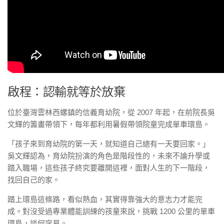
啟程：認輸就等於放棄
位於臺灣雲林西螺鎮的信義育幼院，從 2007 年起，在前院長吳
文輝的籌畫帶領下，每年都利用暑假帶領院童完成單車環島。
「孩子來到育幼院的第一天，就知道自己總有一天要回家。」
吳文輝認為，育幼院扮演的角色是階段性的，未來不論升學或
踏入職場，這些孩子終究要離開這裡，面對人生的下一階段，
找回自己的家。
踏上環島這條路，看似熱血，其實得靠強大的意志力才能完
成。對沒受過專業體能訓練的孩童來說，挑戰 1200 公里的單車
環島，談何容易。