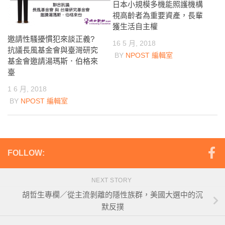
日本小規模多機能照護機構
視高齡者為重要資產，長輩
獲生活自主權
邀請性騷擾慣犯來談正義?
16 5 月, 2018
抗議長風基金會與臺灣研究
BY
NPOST 編輯室
基金會邀請湯瑪斯．伯格來
臺
1 6 月, 2018
BY
NPOST 編輯室
FOLLOW:
NEXT STORY
胡哲生專欄／從主流剝離的隱性族群，美國大選中的沉
默反撲