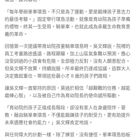
「每年舉辦單車環島，不只是為了運動，更是鍛煉孩子意志力
的最佳考驗。」固定舉行環島活動，就像是育幼院為孩子準備
的禮物，終其一生受用。騎單車，也就此成為承載生命教育意
義的革命。
回憶第一次提議帶育幼院孩童騎車環島時，吳文輝說，院裡的
員工考量路途遙遠、路程顛簸，加上山區氣象難以預測，擔心
沒受訓過的小孩會有危險，全部極力反對，沒有人願意配合。
但吳文輝不放棄，持續說服，所幸最終仍達成協議，這群大人
決定擔起重任，帶領這些最小才 8 歲的孩子們啟程。
讓吳文輝一直堅持的原因，莫過於相信「越艱難的任務，越能
磨練心智」，以及被自己作為育幼院長的使命感所驅動。
「育幼院的孩子正值成長階段，卻沒有家人在身邊陪伴、管
教，藉由騎單車環島，不僅能鍛鍊孩子的耐受力，更有助提升
未來適應社會的能力。」吳文輝肯定地說。
與任何偉大的計劃一樣，除了練習，沒有捷徑。單車環島拍板