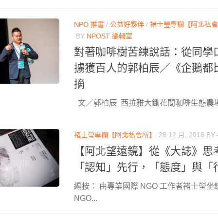
NPO 推書
/
公益好夥伴
/
褚士瑩專欄【阿北私會
BY
NPOST 編輯室
對著咖啡樹苦練說話：從同學
擄獲百人的郭柏辰／《企鵝都
摘
文／郭柏辰 西拉雅大鋤花間咖啡生態農場長
褚士瑩專欄【阿北私會所】
28 12 月, 2018
BY
【阿北望遠鏡】從《大誌》思
「認知」先行，「態度」與「
編按： 由專業國際 NGO 工作者褚士瑩坐
NGO...