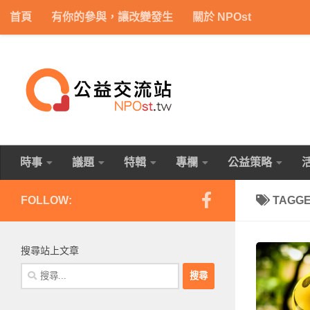
首頁
有你的參與，讓改變發生
關於 NPOst
Skip to content
時事
議題
特輯
專欄
公益策略
FOLLOW:
TAGG
搜尋站上文章
搜
尋
關