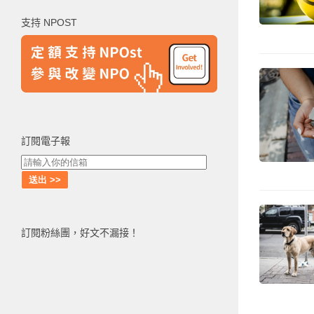
鍵
支持 NPOST
字:
訂閱電子報
訂閱粉絲團，好文不漏接！