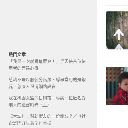
熱門文章
「我第一次感覺這麼爽！」手天使首位使
用者的體驗心得
慈濟不是以服裝分階級、靜思堂用的是銅
瓦，慈濟人澄清網路謠言
我在桃園女監的日與夜－專訪一位匿名受
刑人的鐵窗時光（上）
《大誌》：幫助街友的一份雜誌？／《社
企是門好生意？》書摘