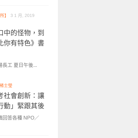
所】
3 1 月, 2019
口中的怪物，到
比你有特色》書
工 夏日午後...
褚士瑩
考社會創新：讓
行動」緊跟其後
鎮回答各種 NPO／