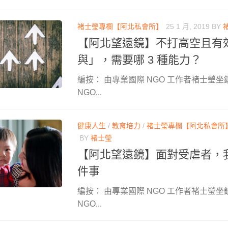
褚士瑩專欄【阿北私會所】
25 1 月, 2019
BY
【阿北望遠鏡】不打高空且有
與」，需要哪 3 種能力？
編按： 由專業國際 NGO 工作者褚士瑩坐
NGO...
健康人生
/
教育培力
/
褚士瑩專欄【阿北私會所
BY
褚士瑩
【阿北望遠鏡】面對受虐者，我
件事
編按： 由專業國際 NGO 工作者褚士瑩坐
NGO...