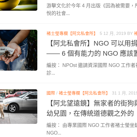
游擊文化於今年 4 月出版《因為被需要
悅的社會...
褚士瑩專欄【阿北私會所】
5 12 月, 2019
BY
【阿北私會所】NGO 可以用
—— 6 個有能力的 NGO 應
編按： NPOst 邀請資深國際 NGO 工
診...
國際
/
褚士瑩專欄【阿北私會所】
31 1 月, 201
【阿北望遠鏡】無家者的街狗
幼兒園，在傳統道德觀之外的
編按： 由專業國際 NGO 工作者褚士瑩坐
NGO...