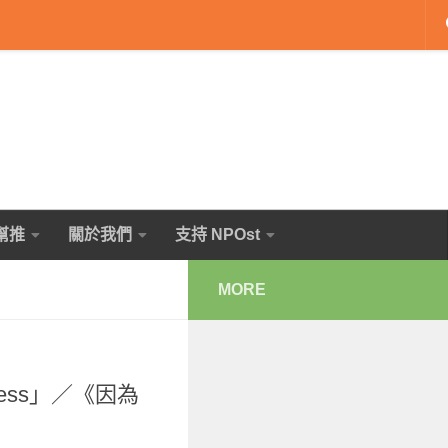
幫推
關於我們
支持 NPOst
MORE
ness」／《因為