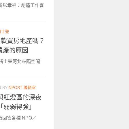
，所以幸福：創造工作喜
褚士瑩
捐款買房地產嗎？
該置產的原因
作者褚士瑩阿北來隔空問
9
BY
NPOST 編輯室
與紅燈區的深夜
「弱弱得強」
鎮回答各種 NPO／