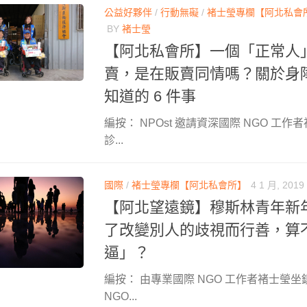
公益好夥伴
/
行動無礙
/
褚士瑩專欄【阿北私會
BY
褚士瑩
【阿北私會所】一個「正常人
賣，是在販賣同情嗎？關於身
知道的 6 件事
編按： NPOst 邀請資深國際 NGO 工
診...
國際
/
褚士瑩專欄【阿北私會所】
4 1 月, 2019
【阿北望遠鏡】穆斯林青年新
了改變別人的歧視而行善，算
逼」？
編按： 由專業國際 NGO 工作者褚士瑩坐
NGO...