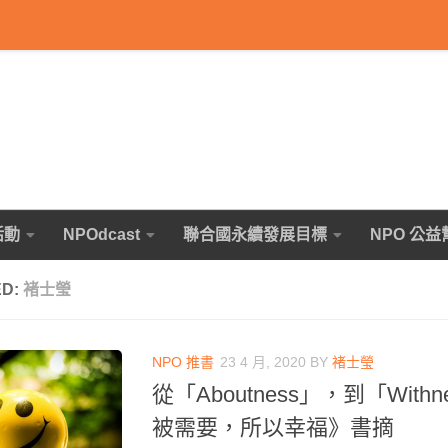
活動
NPOdcast
聯合國永續發展目標
NPO 公益
ED:
褚士瑩
NPO 推書
23 4 月, 2020
BY
褚士瑩
從「Aboutness」，到「With
被需要，所以幸福》書摘