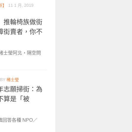
所】
11 1 月, 2019
」推輪椅族做街
障街賣者，你不
作者褚士瑩阿北，隔空問
BY
褚士瑩
年志願掃街：為
不算是「被
鎮回答各種 NPO／