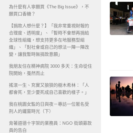
為什麼有人寧願買《The Big Issue》，不
願買口香糖？
【捐款人想什麼？】「我非常重視財報的
合理度、透明度」、「暫時不會想再捐給
全球性組織，想支持更多在地服務型組
織」、「對社會或自己的想法一陣一陣改
變，讓我暫時無捐款意願」
我朋友住在精神病院 3000 多天：生命從住
院開始，戞然而止
搖滾一生、充實又狼狽的樹木希林：「人
都會死，至少要死成自己喜歡的樣子。」
我在桃園女監的日與夜－專訪一位匿名受
刑人的鐵窗時光（下）
背著道德十字架的業務員：NGO 街頭募款
員的告白