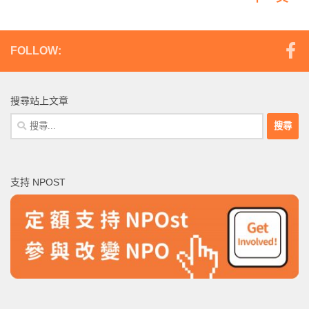
FOLLOW:
搜尋站上文章
搜
尋
關
鍵
支持 NPOST
字: