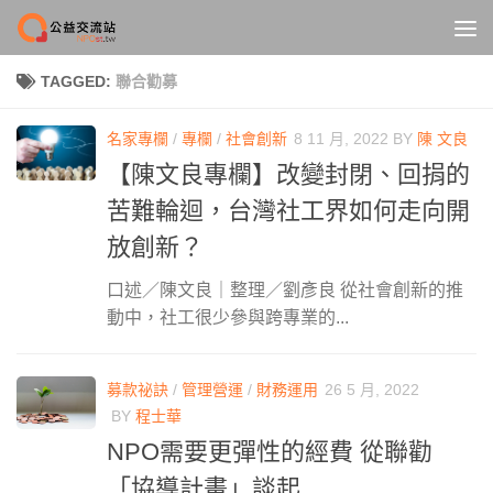
Skip to content
TAGGED:
聯合勸募
名家專欄
/
專欄
/
社會創新
8 11 月, 2022
BY
陳 文良
【陳文良專欄】改變封閉、回捐的
苦難輪迴，台灣社工界如何走向開
放創新？
口述／陳文良｜整理／劉彥良 從社會創新的推
動中，社工很少參與跨專業的...
募款祕訣
/
管理營運
/
財務運用
26 5 月, 2022
BY
程士華
NPO需要更彈性的經費 從聯勸
「協導計畫」談起