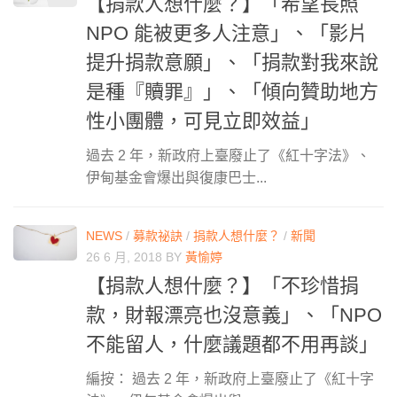
【捐款人想什麼？】「希望長照
NPO 能被更多人注意」、「影片
提升捐款意願」、「捐款對我來說
是種『贖罪』」、「傾向贊助地方
性小團體，可見立即效益」
過去 2 年，新政府上臺廢止了《紅十字法》、
伊甸基金會爆出與復康巴士...
NEWS
/
募款祕訣
/
捐款人想什麼？
/
新聞
26 6 月, 2018
BY
黃愉婷
【捐款人想什麼？】「不珍惜捐
款，財報漂亮也沒意義」、「NPO
不能留人，什麼議題都不用再談」
編按： 過去 2 年，新政府上臺廢止了《紅十字