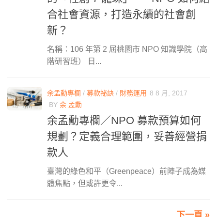
合社會資源，打造永續的社會創
新？
名稱：106 年第 2 屆桃園市 NPO 知識學院（高
階研習班） 日...
余孟勳專欄
/
募款祕訣
/
財務運用
8 8 月, 2017
BY
余 孟勳
余孟勳專欄／NPO 募款預算如何
規劃？定義合理範圍，妥善經營捐
款人
臺灣的綠色和平（Greenpeace）前陣子成為媒
體焦點，但或許更令...
下一頁 »