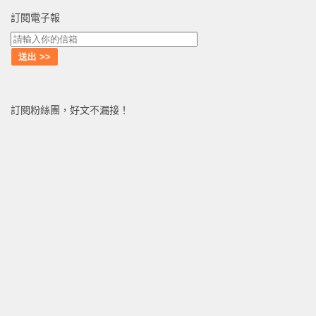
訂閱電子報
訂閱粉絲團，好文不漏接！