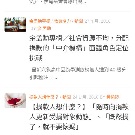
法》、伊甸基金會爆出與...
余孟勳專欄
/
教育培力
/
新聞
27 4 月, 2018
BY
余 孟勳
余孟勳專欄／社會資源不均，分配
捐款的「中介機構」面臨角色定位
挑戰
最近六龜高中因為學測放榜無人達到 40 級分
引起關注，...
捐款人想什麼？
/
新聞
24 1 月, 2018
BY
黃愉婷
【捐款人想什麼？】「隨時向捐款
人更新受捐對象動態」、「既然捐
了，就不要懷疑」