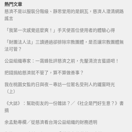
熱門文章
慈濟不是以服裝分階級、靜思堂用的是銅瓦，慈濟人澄清網路
謠言
「我第一次感覺這麼爽！」手天使首位使用者的體驗心得
「財團法人法」三讀通過卻排除宗教團體，是否讓宗教團體無
法可管？
公益組織專家：一窩蜂批評慈濟之前，先釐清流言蜚語吧！
把錢捐給慈濟就不管了，算不算做善事？
我在桃園女監的日與夜－專訪一位匿名受刑人的鐵窗時光
（上）
《大誌》：幫助街友的一份雜誌？／《社企是門好生意？》書
摘
余孟勳專欄／從慈濟看台灣公益組織的財務透明