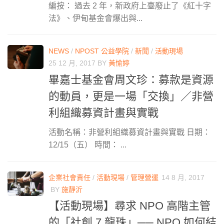
編按： 過去 2 年，新政府上臺廢止了《紅十字
法》、伊甸基金會爆出與...
NEWS
/
NPOST 公益學院
/
新聞
/
活動現場
25 12 月, 2017
BY
黃愉婷
畢嘉士基金會周文珍：募款是資源
的動員，更是一場「交換」／非營
利組織募資計畫與實戰
活動名稱：非營利組織募資計畫與實戰 日期：
12/15（五） 時間： ...
企業社會責任
/
活動現場
/
管理營運
14 8 月, 2017
BY
施靜沂
【活動現場】尋求 NPO 高階主管
的「社創 7 龍珠」── NPO 如何結