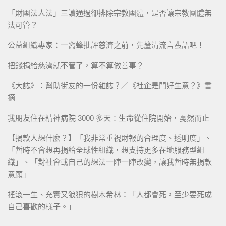
「財團法人法」三讀通過卻排除宗教團體，是否讓宗教團體無
法可管？
公益組織專家：一窩蜂批評慈濟之前，先釐清流言蜚語吧！
把錢捐給慈濟就不管了，算不算做善事？
《大誌》：幫助街友的一份雜誌？／《社企是門好生意？》書
摘
我朋友住在精神病院 3000 多天：生命從住院開始，戞然而止
【捐款人想什麼？】「我非常重視財報的合理度、透明度」、
「暫時不會想再捐給全球性組織，想支持更多在地服務型組
織」、「對社會或自己的想法一陣一陣改變，讓我暫時無捐款
意願」
搖滾一生、充實又狼狽的樹木希林：「人都會死，至少要死成
自己喜歡的樣子。」