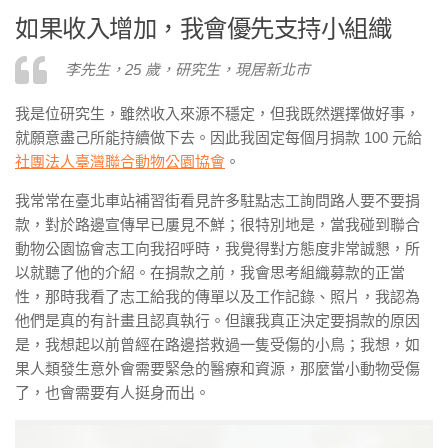
如果收入增加，我會優先支持小組織
李先生，25 歲，研究生，現居新北市
我是位研究生，雖然收入來源不穩定，但我既然選擇做好事，
就願意盡己所能持續做下去。因此我固定每個月捐款 100 元給
社團法人臺灣聯合動物公園協會
。
我常常在臺北車站補習街看見許多駐點志工詢問路人要不要捐
款，對於路邊宣傳早已屢見不鮮；很特別地是，當我碰到聯合
動物公園協會志工向我招呼時，我覺得對方態度非常誠懇，所
以就聽了他的介紹。在捐款之前，我會思考組織募款的正當
性，那時我看了志工給我的傳單以及工作記錄、照片，我認為
他們是真的有計畫且認真執行。但讓我真正決定要捐款的原因
是，我想起以前曾經在路邊搭救過一隻受傷的小鳥；我想，如
果人類發生意外會需要緊急的醫療和資源，那麼當小動物受傷
了，也會需要有人挺身而出。