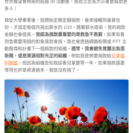
世界展望會舉辦的飢餓 30 活動後，我就立志長大以後要幫助更
多人！
我從大學畢業後，就開始定期定額捐款，後來接觸到基督信
仰，才固定每個月捐出薪水的 1/10。隨著薪水提高，我的捐款
金額也會提高。
我認為捐款最重要的是救急不救窮
，如果有看
到急需要用錢的對象我就會捐。我也會透過網路新聞或 PTT 主
動搜尋和計畫下一個捐款的組織。
通常，我會避免曾露出負面
新聞，或是資源相對充足的組織
。例如我曾想要捐款給
兒童福
利聯盟
，但因為組織告知我認養兒童要等一年，如果捐款還要
等待也許是資源過多，我就沒有捐了。