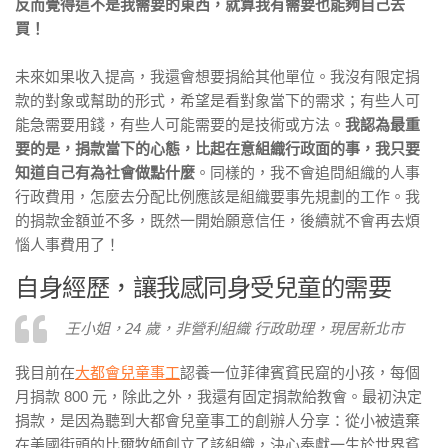
反而覺得這不是我需要的東西，就算我有需要也能夠自己去
買！
未來如果收入提高，我還會想要捐給其他單位。我沒有限定捐
款的對象或幫助的形式，希望是看對象當下的需求；有些人可
能急需要用錢，有些人可能需要的是技術或方法。
我認為最重
要的是，捐款當下的心態，比起在意組織行政面的事，我只要
知道自己有為社會做點什麼
。同樣的，我不會追問組織的人事
行政費用，怎麼去分配比例應該是組織要事先規劃的工作。我
的捐款金額並不多，既然一開始願意信任，後續就不會再去煩
惱人事費用了！
自身經歷，讓我感同身受兒童的需要
王小姐，24 歲，非營利組織 行政助理，現居新北市
我目前在
大都會兒童事工
認養一位菲律賓貧民窟的小孩，每個
月捐款 800 元，除此之外，我還有固定捐款給教會。最初決定
捐款，是因為聽到大都會兒童事工的創辦人分享：從小被遺棄
在美國街頭的比爾牧師創立了該組織，決心奉獻一生於世界貧