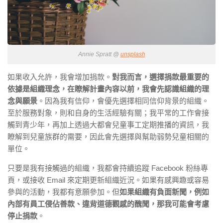
Annie Spratt @
unsplash
如果收入允許，我會增加捐款。
對我而言，選擇捐款最重要的
依據是組織理念，在瞭解計畫內容以前，我會先認識組織的理
念與願景
。因為我有信仰，會優先選擇相同信仰背景的組織。
至於服務對象，則和自身的生活經驗有關；我平常的工作會接
觸到青少年，再加上透過大都會兒童事工定期推播的資訊，我
瞭解到兒童族群的需要，因此會先選擇與幫助弱勢兒童相關的
單位。
只要是我有接觸過的組織，我都會持續追蹤 Facebook 粉絲專
頁，或接收 Email 來定期更新組織近況。如果有感興趣或容易
參與的活動，我都有意願參加。但
如果組織有負面新聞，例如
內部有員工侵佔善款、違背道德觀感的醜聞，那我可能會考慮
停止捐款
。