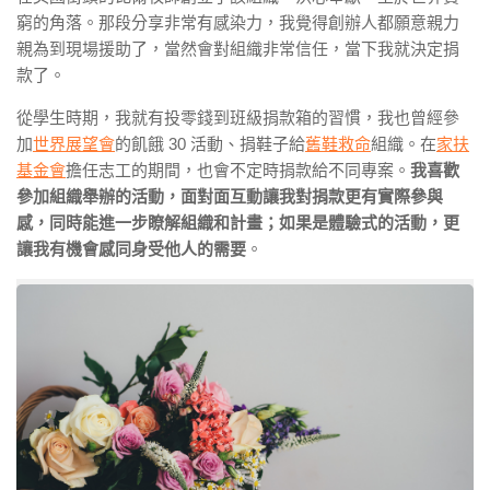
窮的角落。那段分享非常有感染力，我覺得創辦人都願意親力
親為到現場援助了，當然會對組織非常信任，當下我就決定捐
款了。
從學生時期，我就有投零錢到班級捐款箱的習慣，我也曾經參
加
世界展望會
的飢餓 30 活動、捐鞋子給
舊鞋救命
組織。在
家扶
基金會
擔任志工的期間，也會不定時捐款給不同專案。
我喜歡
參加組織舉辦的活動，面對面互動讓我對捐款更有實際參與
感，同時能進一步瞭解組織和計畫；如果是體驗式的活動，更
讓我有機會感同身受他人的需要
。