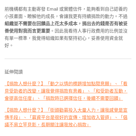
前機構都有主動寄發 Email 或實體信件，能夠看到自己認養的
小孩畫面、瞭解他的成長，會讓我更有持續捐款的動力。不過
組織並不需要在回饋品上花太多成本，捐出去的錢是否有被妥
善使用對我而言更重要
。因此我看待人事行政費用的比例並沒
有單一標準，我覺得組織如果有堅持初心，妥善使用資金就
好。
延伸閱讀
【捐款人想什麼？】「動之以情的標題增加點閱意願」、「看
見受助者的改變，讓我覺得捐款有意義」、「和受助者互動，
會提高信任度」、「捐款時已選擇信任，後續不需要回饋」
【捐款人想什麼？】「街頭勸募投入大量人力，讓我感覺是宣
傳手段」、「募資平台是很好的宣傳、增加收入管道」、「倡
議不易立竿見影，長期關注讓我放心捐款」