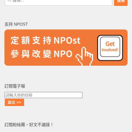
尋
關
鍵
支持 NPOST
字:
訂閱電子報
訂閱粉絲團，好文不漏接！