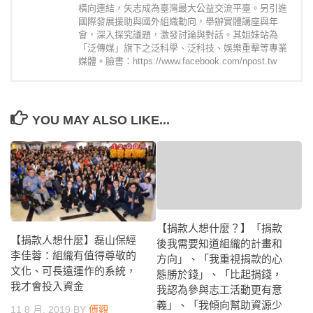
橫向連結，矢志成為臺灣最大公益交流平臺。另引進
國際發展援助與國外組織動向，舉辦實體講座與年
會，深入探究議題，激發討論與對話。其姐妹站為
「泛傳媒」旗下之泛科學、泛科技、娛樂重擊等專業
媒體。臉書：https://www.facebook.com/npost.tw
YOU MAY ALSO LIKE...
【捐款人想什麼？】「捐款
【捐款人想什麼】磊山保經
後我需要知道組織的計畫和
李佳蓉：組織有值得尊敬的
方向」、「我重視捐款的心
文化、可長遠運作的系統，
態勝於錢」、「比起捐錢，
我才會投入資金
我認為參與志工活動更有意
義」、「我傾向幫助資源少
11 8 月, 2019
BY
傅觀