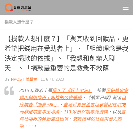
Skip to content
捐款人想什麼？
【捐款人想什麼？】「與其收到回饋品，更
希望把錢用在受助者上」、「組織理念是我
決定捐款的依據」、「我想和創辦人聊
天」、「捐款最重要的是救急不救窮」
BY
NPOST 編輯室
·
11 6 月, 2020
2016 年政府上臺
廢止了《紅十字法》
，接著
伊甸基金會
爆出與復康巴士司機的勞資爭議
、《蘋果日報》記者
臥
底調查「圓夢 580」
，
臺灣世界展望會坦承曾因性取向
而辭退前董事王增勇
、
113 家暴保護專線流標
，以及
臺
灣社福界的勞動權益困境
、
安置機構的性侵與暴力體
罰
⋯⋯。