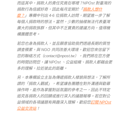
而這其中，捐款人的責任究竟在哪裡？NPOst 對臺灣的
捐款行為倍感好奇，因此每月定期於「
捐款人想什
麼？
」專欄中刊出 4-6 位捐款人訪問，期望進一步了解
每個人捐款時的想法。當然，少數的抽樣無法代表臺灣
廣大的捐款族群，但其中不乏寶貴的建議方向，值得機
構團體思考。
若您也身為捐款人，並且願意協助我們透過長期的質性
調查積累，與 NGO 共同改善大環境，歡迎您來信留下
您的聯絡方式（contact@npost.tw），
我們將在您方便
的時間訪問您，讓 NPOst 、公益組織、捐款人都藉由更
多的理解，拉近彼此的距離。
另，本專欄設立主旨為傳遞捐款人樣貌與想法，了解所
謂的「捐款人觀感」，希望讓各團體在對外溝通與勸募
操作時，能作為掌握對話氛圍的參考之一，因此不特定
追究各捐款人的回饋或進行深入的議題報導。若您對公
益領域的各項議題有興趣深入理解，歡迎您
訂閱 NPOst
公益交流站
！