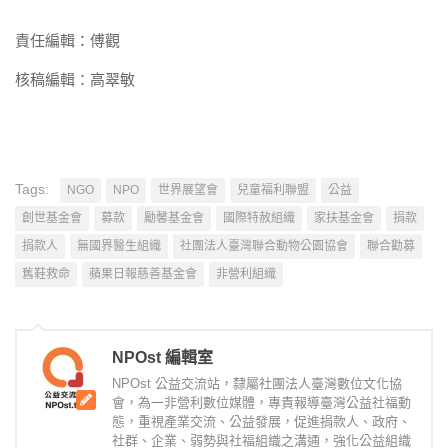
責任編輯：傅觀
核稿編輯：高翠敏
Tags:
NGO
NPO
世界展望會
兒童福利聯盟
公益
創世基金會
募款
勵馨基金會
國際特赦組織
家扶基金會
捐款
捐款人
無國界醫生組織
社團法人臺灣聯合動物公園協會
聯合勸募
舊鞋救命
蘋果日報慈善基金會
非營利組織
NPOst 編輯室
NPOst 公益交流站，隸屬社團法人臺灣數位文化協
會，為一非營利數位媒體，專責報導臺灣公益社福動
態，重視產業交流、公益發展，促進捐款人、政府、
社群、企業、弱勢與社福組織之溝通，強化公益組織