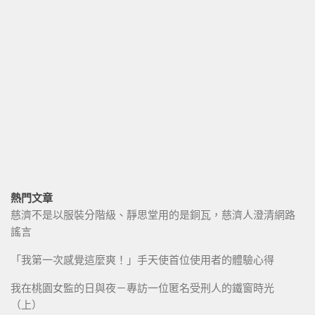
熱門文章
慈濟不是以服裝分階級、靜思堂用的是銅瓦，慈濟人澄清網路
謠言
「我第一次感覺這麼爽！」手天使首位使用者的體驗心得
我在桃園女監的日與夜－專訪一位匿名受刑人的鐵窗時光
（上）