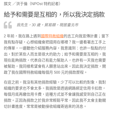
撰文 ／洪于倫（NPOst 特約記者）
給予和需要是互相的，所以我決定捐款
翁先生，30 歲，貿易類，現居臺北市
2 年前，我在路上遇到
國際特赦組織
的志工向我宣傳計畫；當下
我有點存疑，心想組織會把錢用在哪裡？我一邊看著志工手上
的傳單，一邊聽他介紹服務內容，我意識到：也許一點點的付
出，對於某些人而言是很大的助力；給予和需要是互相的，我
現在能夠捐款，代表自己有能力幫助人，也許有一天我也需要
被幫助，我同樣希望會有人願意站出來。因此我決定捐款，開
啟了我在國際特赦組織每個月 500 元的捐款歷程。
在這之前，我沒有其他捐款經驗，少了可以比較的對象，我對
組織的要求也不會太多。我捐款是透過網路綁定信用卡扣款，
每個月底再繳信用卡費，這種方式並不會讓我感受到自己正在
捐款。正因為捐款之於我非常輕鬆平常，因此我不太會主動關
切計畫進度，常常是被動接收組織寄過來的消息。