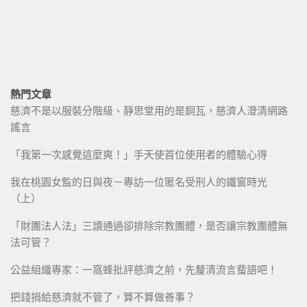
熱門文章
慈濟不是以服裝分階級、靜思堂用的是銅瓦，慈濟人澄清網路
謠言
「我第一次感覺這麼爽！」手天使首位使用者的體驗心得
我在桃園女監的日與夜－專訪一位匿名受刑人的鐵窗時光
（上）
「財團法人法」三讀通過卻排除宗教團體，是否讓宗教團體無
法可管？
公益組織專家：一窩蜂批評慈濟之前，先釐清流言蜚語吧！
把錢捐給慈濟就不管了，算不算做善事？