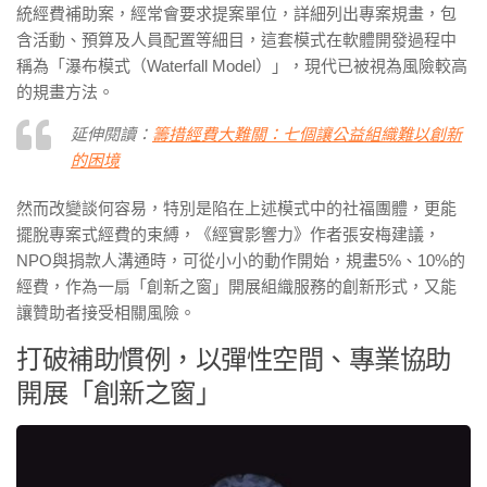
統經費補助案，經常會要求提案單位，詳細列出專案規畫，包
含活動、預算及人員配置等細目，這套模式在軟體開發過程中
稱為「瀑布模式（Waterfall Model）」，現代已被視為風險較高
的規畫方法。
延伸閱讀：
籌措經費大難關：七個讓公益組織難以創新
的困境
然而改變談何容易，特別是陷在上述模式中的社福團體，更能
擺脫專案式經費的束縛，《經實影響力》作者張安梅建議，
NPO與捐款人溝通時，可從小小的動作開始，規畫5%、10%的
經費，作為一扇「創新之窗」開展組織服務的創新形式，又能
讓贊助者接受相關風險。
打破補助慣例，以彈性空間、專業協助
開展「創新之窗」