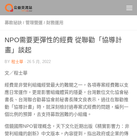
Skip to content
募款祕訣
/
管理營運
/
財務運用
NPO需要更彈性的經費 從聯勸「協導計
畫」談起
BY
程士華
·
26 5 月, 2022
文／程士華
經費是非營利組織經營最大的難關之一，各項專案經費難以支
應日常運作，更是影響組織體質的隱憂，台灣數位文化協會秘
書長、台灣聯合勸募協會前秘書長陳文良表示，過往在聯勸推
動「協導計畫」時，就深刻檢討過專案式經費的問題，編列一
個比例的預算，去支持募款困難的小組織。
借鏡國際NPO管理概念，天下文化近期出版《精實影響力：非
營利組織的創新》中文版本，內容提到，指出政府或企業的傳