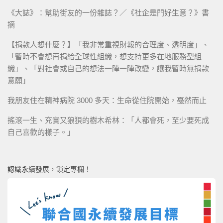
《大誌》：幫助街友的一份雜誌？／《社企是門好生意？》書
摘
【捐款人想什麼？】「我非常重視財報的合理度、透明度」、
「暫時不會想再捐給全球性組織，想支持更多在地服務型組
織」、「對社會或自己的想法一陣一陣改變，讓我暫時無捐款
意願」
我朋友住在精神病院 3000 多天：生命從住院開始，戞然而止
搖滾一生、充實又狼狽的樹木希林：「人都會死，至少要死成
自己喜歡的樣子。」
認識永續發展，鎖定專欄！