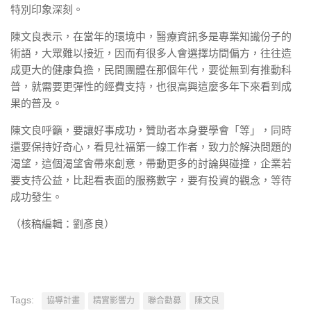
特別印象深刻。
陳文良表示，在當年的環境中，醫療資訊多是專業知識份子的
術語，大眾難以接近，因而有很多人會選擇坊間偏方，往往造
成更大的健康負擔，民間團體在那個年代，要從無到有推動科
普，就需要更彈性的經費支持，也很高興這麼多年下來看到成
果的普及。
陳文良呼籲，要讓好事成功，贊助者本身要學會「等」，同時
還要保持好奇心，看見社福第一線工作者，致力於解決問題的
渴望，這個渴望會帶來創意，帶動更多的討論與碰撞，企業若
要支持公益，比起看表面的服務數字，要有投資的觀念，等待
成功發生。
（核稿編輯：劉彥良）
Tags:
協導計畫
精實影響力
聯合勸募
陳文良