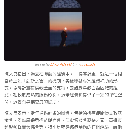
Image by
JAziz Acharki
from
unsplash
陳文良指出，過去在聯勸的經驗中，「協導計畫」就是一個相
當於上述「創新之窗」的機制，突破聯勸專案經費補助的形
式，協導計畫提供較全面的支持，去鼓勵募款面臨困難的組
織，相較於成熟的服務形態，這筆經費也提供了一定的彈性空
間，還會有專業委員的協助。
陳文良表示，當年通過計畫的團體，包括德桃癌症關懷文教基
金會、愛滋感染者權益促進會、仁愛修女會露德之家、高雄市
超越顛峰關懷協會等，特別是輔導癌症議題的這個經驗，讓他