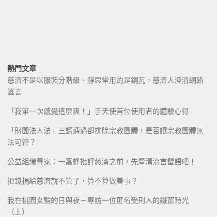
熱門文章
慈濟不是以服裝分階級、靜思堂用的是銅瓦，慈濟人澄清網路
謠言
「我第一次感覺這麼爽！」手天使首位使用者的體驗心得
「財團法人法」三讀通過卻排除宗教團體，是否讓宗教團體無
法可管？
公益組織專家：一窩蜂批評慈濟之前，先釐清流言蜚語吧！
把錢捐給慈濟就不管了，算不算做善事？
我在桃園女監的日與夜－專訪一位匿名受刑人的鐵窗時光
（上）