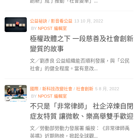
創新」成了推動「社會變革」...
公益祕訣
/
影音看公益
13 10 月, 2022
BY
NPOST 編輯室
極權政體之下 一段慈善及社會創新
變質的故事
文／劉彥良 公益組織能否順利發展，與「公民
社會」的健全程度。當有意改...
國際
/
新科技改變社會
/
社會創新
5 8 月, 2022
BY
NPOST 編輯室
不只是「非常律師」 社企淬煉自閉
症友特質 讓微軟、樂高舉雙手歡迎
文／勞動部勞動力發展署 編按：《非常律師禹
英禑》近期熱映，掀起全球觀...