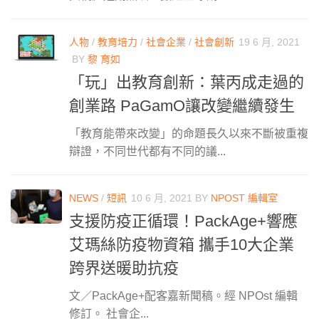
人物
/
教育培力
/
社會企業
/
社會創新
19 6 月, 2021
BY
黎 育如
「玩」出教育創新：葉丙成走過的
創業路 PaGamO讓改變繼續發生
「教育能帶來改變」的命題長久以來不斷被重複
辯證，不同世代都有不同的議...
NEWS
/
短訊
10 6 月, 2021
BY
NPOST 編輯室
支援防疫正循環！PackAge+響應
艾瑪絲防疫物資箱 攜手10大企業
跨界送暖助抗疫
文／PackAge+配客嘉新聞稿。經 NPOst 編輯
修訂。 社會企...