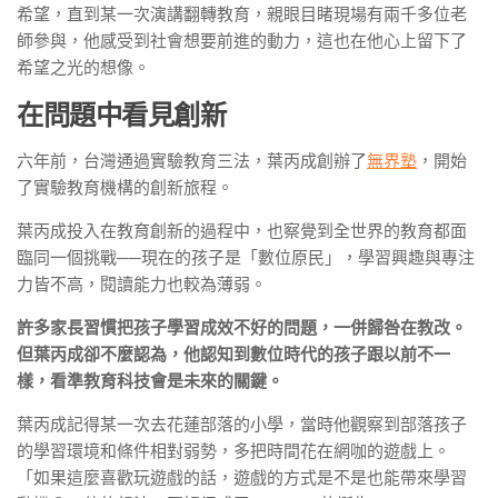
希望，直到某一次演講翻轉教育，親眼目睹現場有兩千多位老
師參與，他感受到社會想要前進的動力，這也在他心上留下了
希望之光的想像。
在問題中看見創新
六年前，台灣通過實驗教育三法，葉丙成創辦了
無界塾
，開始
了實驗教育機構的創新旅程。
葉丙成投入在教育創新的過程中，也察覺到全世界的教育都面
臨同一個挑戰──現在的孩子是「數位原民」，學習興趣與專注
力皆不高，閱讀能力也較為薄弱。
許多家長習慣把孩子學習成效不好的問題，一併歸咎在教改。
但葉丙成卻不麼認為，他認知到數位時代的孩子跟以前不一
樣，看準教育科技會是未來的關鍵。
葉丙成記得某一次去花蓮部落的小學，當時他觀察到部落孩子
的學習環境和條件相對弱勢，多把時間花在網咖的遊戲上。
「如果這麼喜歡玩遊戲的話，遊戲的方式是不是也能帶來學習