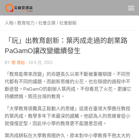
Skip to content
人物
/
教育培力
/
社會企業
/
社會創新
「玩」出教育創新：葉丙成走過的創業路
PaGamO讓改變繼續發生
BY
黎 育如
·
19 6 月, 2021
「教育能帶來改變」的命題長久以來不斷被重複辯證，不同世
代都有不同的議題，而創新思維的火花，也在辯證的過程中不
斷迸發。PaGamO的創辦人葉丙成，不但看見了火花，更讓它
持續燃燒，照亮台灣的教育。
「大學教育很難真正鬆動人的思維」這是在臺灣大學擔任教授
的葉丙成，教學多年下來最深的感觸。他認為人的思維會從小
就慢慢定型，因此中小學的教育更不能隨意忽視。
葉丙成耕耘在大學教育圈許久，原本對中小學教育不抱太大的