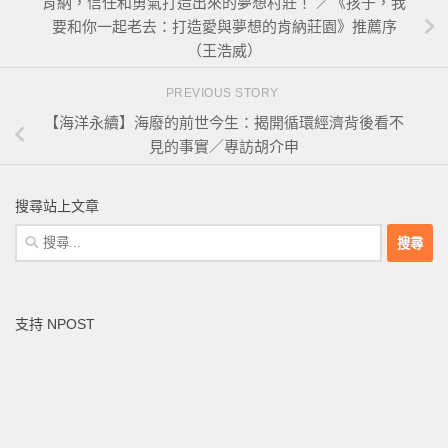
肯納，信任和勇氣打造出來的夢想村莊！ ／《孩子，我
要和你一起老去：打造愛與夢想的肯納莊園》推薦序
（王浩威）
PREVIOUS STORY
【海洋永續】海廢的前世今生：揭開循環經濟背後看不
見的事實／專訪胡介申
搜尋站上文章
搜
尋
關
鍵
支持 NPOST
字: