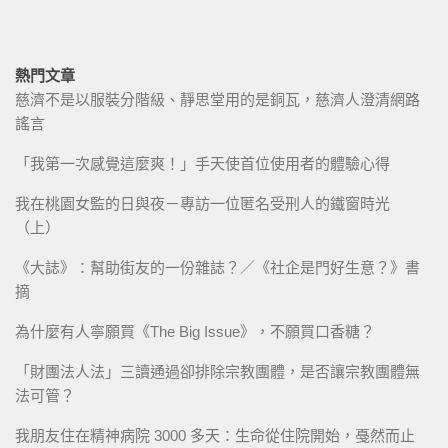
熱門文章
慈濟不是以服裝分階級、靜思堂用的是銅瓦，慈濟人澄清網路
謠言
「我第一次感覺這麼爽！」手天使首位使用者的體驗心得
我在桃園女監的日與夜－專訪一位匿名受刑人的鐵窗時光
（上）
《大誌》：幫助街友的一份雜誌？／《社企是門好生意？》書
摘
為什麼有人寧願買《The Big Issue》，不願買口香糖？
「財團法人法」三讀通過卻排除宗教團體，是否讓宗教團體無
法可管？
我朋友住在精神病院 3000 多天：生命從住院開始，戞然而止