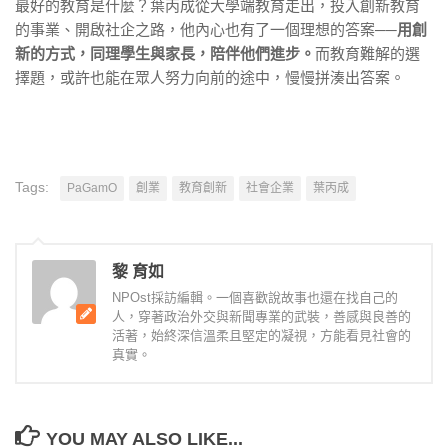
最好的教育是什麼？葉丙成從大學端教育走出，投入創新教育
的事業、開啟社企之路，他內心也有了一個理想的答案──
用創
新的方式，同理學生與家長，陪伴他們進步。
而教育難解的選
擇題，或許也能在眾人努力向前的途中，慢慢拼湊出答案。
Tags:
PaGamO
創業
教育創新
社會企業
葉丙成
黎 育如
NPOst採訪編輯。一個喜歡說故事也還在找自己的
人，穿著政治外交與新聞專業的武裝，善感與良善的
活著，始終深信溫柔且堅定的凝視，方能看見社會的
真實。
YOU MAY ALSO LIKE...