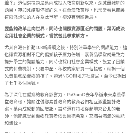
差？」
這個選擇題是葉丙成投入教育創新以來，深感最難解的
題目，宛如死結般停擺許久。在台灣教育界，也常常看見擁護
這兩派想法的人在為此爭辯，卻沒有明顯進展。
要能夠改革走向世界，同時也關照資源匱乏的問題，葉丙成決
定用社會企業的模式，嘗試替此尋求解方。
尤其台灣在推動108新課綱之後，特別注重學生的閱讀能力，這
也讓資源相對不足的偏鄉孩子壓力倍增。素養品學堂就是致力
提升學生的閱讀能力，同時也採用社會企業模式，設立了回饋
式的付費機制，只要中產、私校的家庭買一個帳號，就捐一個
免費帳號給偏鄉的孩子。透過NGO與地方社會局，至今已捐出
了七千多個帳號。
為了深化在偏鄉的教育影響力，PaGamO去年舉辦未來素養學
堂教育松，讓關注偏鄉素養教育的教育者們相互激盪設計教
案。葉丙成感動的回想起，當時還有特地從蘭嶼來台北的老
師，他能感受到偏鄉教育者依舊懷抱希望，充滿著滿滿的動能
和熱忱。