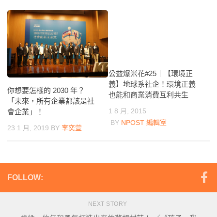
公益爆米花#25｜【環境正
義】地球系社企！環境正義
你想要怎樣的 2030 年？
也能和商業消費互利共生
「未來，所有企業都該是社
1 8 月, 2015
會企業」！
BY
NPOST 編輯室
23 1 月, 2019
BY
李奕萱
FOLLOW:
NEXT STORY