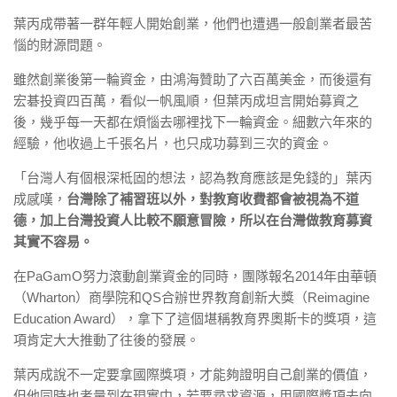
葉丙成帶著一群年輕人開始創業，他們也遭遇一般創業者最苦
惱的財源問題。
雖然創業後第一輪資金，由鴻海贊助了六百萬美金，而後還有
宏碁投資四百萬，看似一帆風順，但葉丙成坦言開始募資之
後，幾乎每一天都在煩惱去哪裡找下一輪資金。細數六年來的
經驗，他收過上千張名片，也只成功募到三次的資金。
「台灣人有個根深柢固的想法，認為教育應該是免錢的」葉丙
成感嘆，
台灣除了補習班以外，對教育收費都會被視為不道
德，加上台灣投資人比較不願意冒險，所以在台灣做教育募資
其實不容易。
在PaGamO努力滾動創業資金的同時，團隊報名2014年由華頓
（Wharton）商學院和QS合辦世界教育創新大獎（Reimagine
Education Award），拿下了這個堪稱教育界奧斯卡的獎項，這
項肯定大大推動了往後的發展。
葉丙成說不一定要拿國際獎項，才能夠證明自己創業的價值，
但他同時也考量到在現實中，若要尋求資源，用國際獎項去向