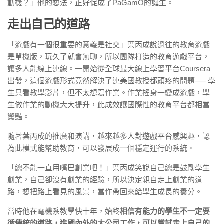
動機？」他的想法，正好促成了PaGamO的誕生。
走出自己的道路
「遊戲有一個很重要的意義是社交」葉丙成說過往的教育遊戲
是單機版，玩久了就會無聊，所以團隊打造的教育遊戲平台，
讓多人能線上連線。一開始從全球最大線上學習平台Coursera
出發，這個遊戲形式竟然解決了連美國教授都頭疼的問題── 學
生只看教學影片，但不太想寫作業。作業搖身一變成遊戲，學
生做作業的動機大大提升，此成效讓國際性的教育平台都相當
驚豔。
隨著葉丙成的推廣和演講，越來越多人對遊戲平台感興趣，認
為此模式能幫助教育，可以發展成一個穩定運行的系統。
「總不能一直用嘴巴創業吧！」葉丙成笑說自己總是鼓勵學生
創業，自己卻沒有創業的經驗，所以決定親自走上創業的道
路，想把路上看見的風景，當作帶回來給學生成長的養分。
當時他在電機系教學快十年，始終
相信有能力的學生不一定要
循傳統的道路，進國內外的大公司工作，可以嘗試走上自己的