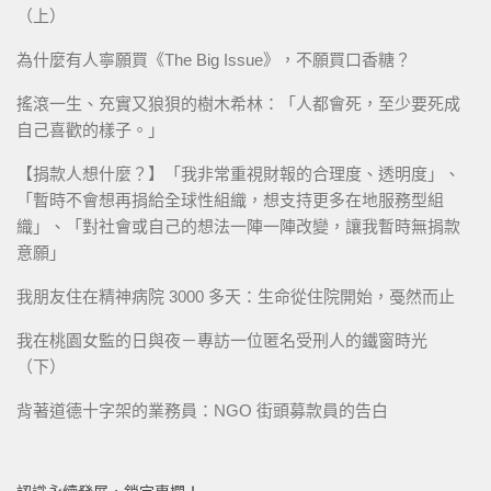
（上）
為什麼有人寧願買《The Big Issue》，不願買口香糖？
搖滾一生、充實又狼狽的樹木希林：「人都會死，至少要死成
自己喜歡的樣子。」
【捐款人想什麼？】「我非常重視財報的合理度、透明度」、
「暫時不會想再捐給全球性組織，想支持更多在地服務型組
織」、「對社會或自己的想法一陣一陣改變，讓我暫時無捐款
意願」
我朋友住在精神病院 3000 多天：生命從住院開始，戞然而止
我在桃園女監的日與夜－專訪一位匿名受刑人的鐵窗時光
（下）
背著道德十字架的業務員：NGO 街頭募款員的告白