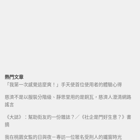
熱門文章
「我第一次感覺這麼爽！」手天使首位使用者的體驗心得
慈濟不是以服裝分階級、靜思堂用的是銅瓦，慈濟人澄清網路
謠言
《大誌》：幫助街友的一份雜誌？／《社企是門好生意？》書
摘
我在桃園女監的日與夜－專訪一位匿名受刑人的鐵窗時光