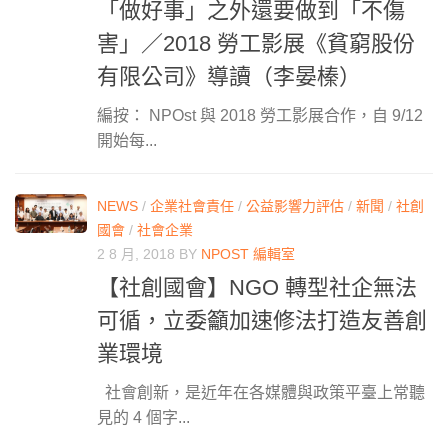
「做好事」之外還要做到「不傷
害」／2018 勞工影展《貧窮股份
有限公司》導讀（李晏榛）
編按： NPOst 與 2018 勞工影展合作，自 9/12
開始每...
NEWS
/
企業社會責任
/
公益影響力評估
/
新聞
/
社創
國會
/
社會企業
2 8 月, 2018
BY
NPOST 編輯室
【社創國會】NGO 轉型社企無法
可循，立委籲加速修法打造友善創
業環境
社會創新，是近年在各媒體與政策平臺上常聽
見的 4 個字...