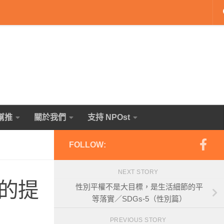
幫推
關於我們
支持 NPOst
FOLLOW:
NEXT STORY
的提
性別平權不是大目標，是生活細節的平
等落實／SDGs-5（性別篇）
PREVIOUS STORY