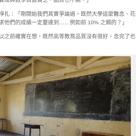
掙扎：「剛開始我們其實爭論過，既然大學這麼難念、花
求他們的成績一定要達到……例如前
10%
之類的？」
以之前確實在想，既然高等教育品質沒有很好，念完了也