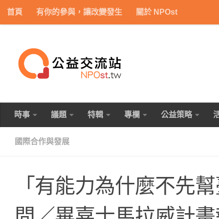
首頁
有你的參與，讓改變發生
關於 NPOst
Skip to content
時事
議題
特輯
專欄
公益策略
國際合作與發展
「有能力為什麼不先幫
問／畢嘉士馬拉威計畫