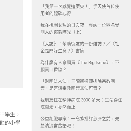
「我第一次感覺這麼爽！」手天使首位使
用者的體驗心得
我在桃園女監的日與夜－專訪一位匿名受
刑人的鐵窗時光（上）
《大誌》：幫助街友的一份雜誌？／《社
企是門好生意？》書摘
為什麼有人寧願買《The Big Issue》，不
願買口香糖？
「財團法人法」三讀通過卻排除宗教團
體，是否讓宗教團體無法可管？
我朋友住在精神病院 3000 多天：生命從住
院開始，戞然而止
中學生，
公益組織專家：一窩蜂批評慈濟之前，先
他的小學
釐清流言蜚語吧！