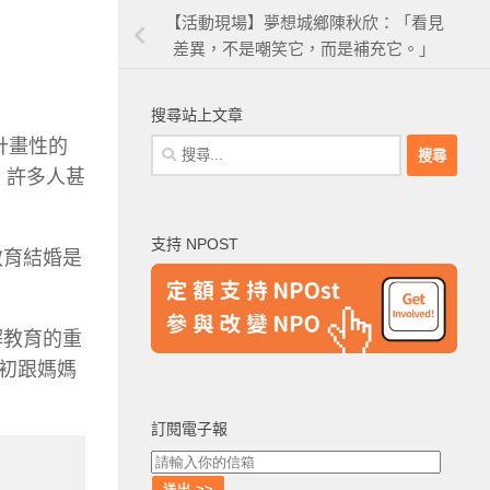
【活動現場】夢想城鄉陳秋欣：「看見
差異，不是嘲笑它，而是補充它。」
搜尋站上文章
計畫性的
搜
尋
。許多人甚
關
鍵
支持 NPOST
字:
教育結婚是
解教育的重
初跟媽媽
訂閱電子報