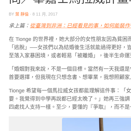
BY
葉 靜倫
·
8 11 月, 2017
承上篇：
從臺灣到非洲：已經看見的事，如何能裝作
在 Tionge 的世界裡，她大部分的女性朋友因為
「逃脫」──女孩們以為結婚後生活就能過得更好，
至落入家暴困境，或者輕易「被離婚」，後半生命運
「婚姻對我來說，不是一個目標。當然有一天我還是會
首要選擇，但我現在只想念書、想畢業，我想照顧家
Tionge 希望每一個馬拉威女孩都能理解這件事
要。我覺得到中學再說都已經太晚了。」她再三強調
四處找人支持一樣。至少，要懂的
『爭取』
，而不是