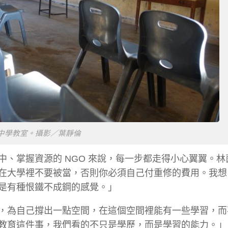
中學教室。攝影／葉靜倫
中、掌握資源的
NGO
來說，每一步都走得小心翼翼。林
在大學裡不要被當，否則你必須自己付重修的費用。我想
是有種恨鐵不成鋼的感覺。」
，為自己撐出一點空間，在這個空間裡能有一些學習，而
教育這件事，
我們看的不只是學歷，而是學習的能力。
」