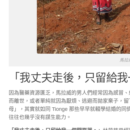
馬拉
「我丈夫走後，只留給我
因為醫藥資源匱乏，馬拉威的男人們經常因為感冒、
而離世，或者單純就因為厭煩、逃避而拋家棄子，留
母」，其實就如同 Tionge 那些早早就輟學結婚
往往也幾乎沒有謀生能力。