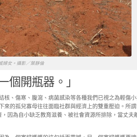
威婦女。攝影／葉靜倫
一個開瓶器。」
結核、傷寒、腹瀉、病菌感染等
各種我們已視之為輕傷小
下來的孤兒寡母往往面臨社群與經濟上的雙重壓迫。所謂
的同儕，因為自小缺乏教育滋養、被社會資源所排除，當丈夫