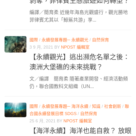
剝奪，菲律賓生態旅遊如何轉型？
編譯／簡育柔 近幾年海島光觀盛行，觀光勝地
菲律賓尤其以「鯨鯊共游」享...
國際
/
永續發展專題─ 永續觀光
/
自然保育
3 9 月, 2021
BY
NPOST 編輯室
【永續觀光】逃出瀕危名單之後：
澳洲大堡礁的未來挑戰？
文／編譯 簡育柔 隨著產業開發、經濟活動頻
仍，聯合國教科文組織（UN...
國際
/
永續發展專題─ 海洋永續
/
知識
/
社會創新
/
聯
合國永續發展目標 SDGS
/
自然保育
25 6 月, 2021
BY
NPOST 編輯室
【海洋永續】海洋也能自救？ 放眼