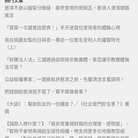
熱門文章
慈濟不是以服裝分階級、靜思堂用的是銅瓦，慈濟人澄清網路
謠言
「我第一次感覺這麼爽！」手天使首位使用者的體驗心得
我在桃園女監的日與夜－專訪一位匿名受刑人的鐵窗時光
（上）
「財團法人法」三讀通過卻排除宗教團體，是否讓宗教團體無
法可管？
公益組織專家：一窩蜂批評慈濟之前，先釐清流言蜚語吧！
把錢捐給慈濟就不管了，算不算做善事？
《大誌》：幫助街友的一份雜誌？／《社企是門好生意？》書
摘
【捐款人想什麼？】「我非常重視財報的合理度、透明度」、
「暫時不會想再捐給全球性組織，想支持更多在地服務型組