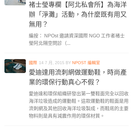
褚士瑩專欄【阿北私會所】為海洋
辦「淨灘」活動，為什麼既有用又
無用？
編按： NPOst 邀請資深國際 NGO 工作者褚士
瑩阿北隔空問診（...
國際
14 7 月, 2015
BY
NPOST 編輯室
愛迪達用流刺網做運動鞋，時尚產
業的環保行動真心不假？
愛迪達和環保組織研發出第一雙鞋面完全以回收
海洋垃圾造成的運動鞋。這款運動鞋的鞋面是用
流刺網及其他回收海洋垃圾製成，而鞋底的主要
物料則是具有減震作用的環保材質。