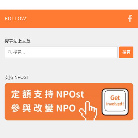
FOLLOW:
搜尋站上文章
搜
尋
關
鍵
支持 NPOST
字: