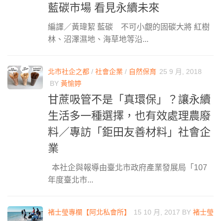
藍碳市場 看見永續未來
編譯／黃瑋絜 藍碳 不可小覷的固碳大將 紅樹
林、沼澤濕地、海草地等沿...
北市社企之都
/
社會企業
/
自然保育
25 9 月, 2018
BY
黃愉婷
甘蔗吸管不是「真環保」？讓永續
生活多一種選擇，也有效處理農廢
料／專訪「鉅田友善材料」社會企
業
本社企與報導由臺北市政府產業發展局「107
年度臺北市...
褚士瑩專欄【阿北私會所】
15 10 月, 2017
BY
褚士瑩