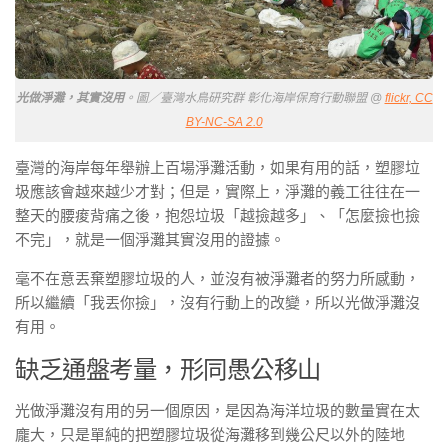
光做淨灘，其實沒用
。圖／臺灣水鳥研究群 彰化海岸保育行動聯盟 @
flickr, CC
BY-NC-SA 2.0
臺灣的海岸每年舉辦上百場淨灘活動，如果有用的話，塑膠垃
圾應該會越來越少才對；但是，實際上，淨灘的義工往往在一
整天的腰痠背痛之後，抱怨垃圾「越撿越多」、「怎麼撿也撿
不完」，就是一個淨灘其實沒用的證據。
毫不在意丟棄塑膠垃圾的人，並沒有被淨灘者的努力所感動，
所以繼續「我丟你撿」，沒有行動上的改變，所以光做淨灘沒
有用。
缺乏通盤考量，形同愚公移山
光做淨灘沒有用的另一個原因，是因為海洋垃圾的數量實在太
龐大，只是單純的把塑膠垃圾從海灘移到幾公尺以外的陸地