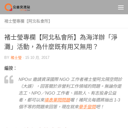
Skip to content
褚士瑩專欄【阿北私會所】
褚士瑩專欄【阿北私會所】為海洋辦「淨
灘」活動，為什麼既有用又無用？
BY
褚士瑩
·
15 10 月, 2017
編按：
NPOst 邀請資深國際 NGO 工作者褚士瑩阿北隔空問診
（大誤），回答關於非營利工作領域的問題。無論你是
志工、NPO／NGO 工作者、捐款人、有志投身公益
者，都可以來
填表單問問題
喔！褚阿北每週將抽出 1-3
個不等的問題來回答，現在就來
舉手發問
吧！