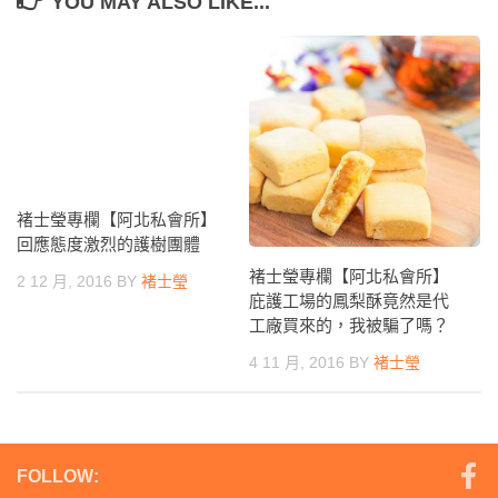
YOU MAY ALSO LIKE...
褚士瑩專欄【阿北私會所】
回應態度激烈的護樹團體
褚士瑩專欄【阿北私會所】
2 12 月, 2016
BY
褚士瑩
庇護工場的鳳梨酥竟然是代
工廠買來的，我被騙了嗎？
4 11 月, 2016
BY
褚士瑩
FOLLOW: