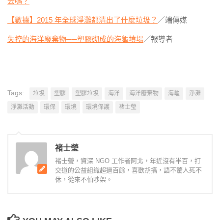
去嗎？
【數據】2015 年全球淨灘都清出了什麼垃圾？
／端傳媒
失控的海洋廢棄物──塑膠砌成的海龜墳場
／報導者
Tags:
垃圾
塑膠
塑膠垃圾
海洋
海洋廢棄物
海龜
淨灘
淨灘活動
環保
環境
環境保護
褚士瑩
褚士瑩
褚士瑩，資深 NGO 工作者阿北，年近沒有半百，打
交道的公益組織超過百餘，喜歡胡搞，語不驚人死不
休，從來不怕吵架。