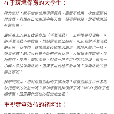
在乎環境保育的大學生：
阿北您好！我平常會使用環保餐具、盡量不使用一次性塑膠袋
與容器，我想在日常生活中每天做一點環保實踐，對環境應該
有益無害。
最近系上的朋友找我參加「淨灘活動」，上網搜尋發現每一年
的淨灘活動不勝枚舉，地點從南到北都有，引起我對淨灘活動
的反思。我在想，就像儲蓄必須開源節流，環境永續也一樣，
如果地球上的垃圾只是不斷的你丟我撿，大家每天在市場、便
利商店、夜市、攤販消費，製造一堆不可回收的垃圾，再由一
小群人參加淨灘活動，這樣不是治標不治本嗎？淨灘活動的意
義在哪呢？
我想問阿北，您對淨灘活動的了解為何？淨灘活動在世界各地
執行起來的效益大嗎？參加淨灘就夠環保了嗎？NGO 們除了倡
議淨灘，還需要什麼樣的配套措施呢？
重視實質效益的褚阿北：