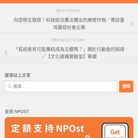
NEXT STORY
向造物主取經！科技結合農法種出的療癒作物／專訪臺
灣蓋婭社會企業
PREVIOUS STORY
「貧困者有可能團結成為主體嗎？」關於行動者的辯證
／【文化建構實驗室】專欄
搜尋站上文章
搜
尋
關
鍵
支持 NPOST
字: