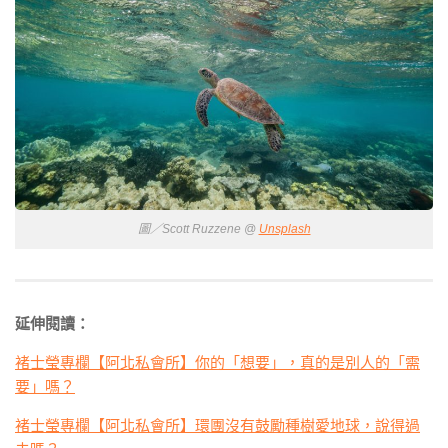
圖／Scott Ruzzene @
Unsplash
延伸閱讀：
褚士瑩專欄【阿北私會所】你的「想要」，真的是別人的「需
要」嗎？
褚士瑩專欄【阿北私會所】環團沒有鼓勵種樹愛地球，說得過