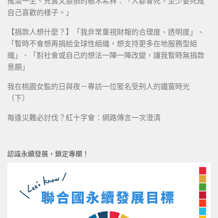
搖滾一生、充實又狼狽的樹木希林：「人都會死，至少要死成
自己喜歡的樣子。」
【捐款人想什麼？】「我非常重視財報的合理度、透明度」、
「暫時不會想再捐給全球性組織，想支持更多在地服務型組
織」、「對社會或自己的想法一陣一陣改變，讓我暫時無捐款
意願」
我在桃園女監的日與夜－專訪一位匿名受刑人的鐵窗時光
（下）
每逢災難必討伐？紅十字會：網路傳言一次澄清
認識永續發展，鎖定專欄！