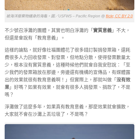
被海洋廢棄物纏身的海龜。圖／USFWS – Pacific Region @
flickr, CC BY 2.0
不少號召淨灘的團體，其實也明白淨灘的「
實質意義
」不大，
但還是會說有「教育意義」。
這樣的論點，就好像社福團體花了很多錢訂製捐發票箱，還耗
費很多人力回收發票、對發票，但地點分散，使得發票數量太
少，根本沒有實質意義，這種時候他們就會自我安慰說：「至
少我們的發票箱放在那邊，旁邊還有機構的宣傳品，有媒體露
出的效果就很有教育意義啊！」但實際上，那就叫做「
沒有效
果
」好嗎？如果有效果，就會有很多人捐發票、捐款了，不是
嗎？
淨灘做了這麼多年，如果真有教育意義，那麼效果就會擴散，
大家就不會在沙灘上丟垃圾了，不是嗎？