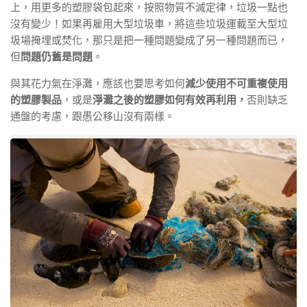
上，用更多的塑膠袋包起來，按照物質不滅定律，垃圾一點也
沒有變少！如果再雇用大型垃圾車，將這些垃圾運載至大型垃
圾場掩埋或焚化，那只是把一種問題變成了另一種問題而已，
但
問題仍舊是問題
。
與其花力氣在淨灘，應該也要思考如何
減少使用不可重複使用
的塑膠製品
，或是
淨灘之後的塑膠如何有效再利用，
否則缺乏
通盤的考慮，跟愚公移山沒有兩樣。