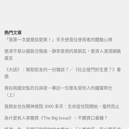
熱門文章
「我第一次感覺這麼爽！」手天使首位使用者的體驗心得
慈濟不是以服裝分階級、靜思堂用的是銅瓦，慈濟人澄清網路
謠言
《大誌》：幫助街友的一份雜誌？／《社企是門好生意？》書
摘
我在桃園女監的日與夜－專訪一位匿名受刑人的鐵窗時光
（上）
我朋友住在精神病院 3000 多天：生命從住院開始，戞然而止
為什麼有人寧願買《The Big Issue》，不願買口香糖？