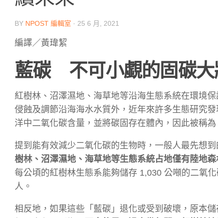
BY
NPOST 編輯室
·
25 6 月, 2021
編譯／黃瑋絜
藍碳 不可小覷的固碳大
紅樹林、沼澤濕地、海草地等沿海生態系統在環境保
侵蝕及調節沿海海水水質外，近年來許多生態研究發
洋中二氧化碳含量，並將碳固存在體內，因此被稱為「藍碳 ( 
提到能有效減少二氧化碳的生物時，一般人最先想到
樹林、沼澤濕地、海草地等生態系統占地僅有陸地森林
每公頃的紅樹林生態系能夠儲存 1,030 公噸的二氧
人。
相反地，如果這些「藍碳」退化或受到破壞，原本儲