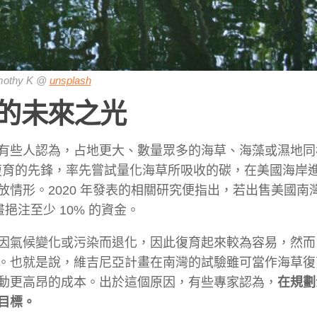
mothy K @
unsplash
續的未來之光
有些人認為，占地更大、數量眾多的海草、海藻或濕地同
 ) 作為海草復育的先鋒，率先嘗試量化海草所吸收的碳，在美國海
。2020 年發表的相關研究便指出，若出售美國南灣 ( 
挹注至少 10% 的資金。
因氣候變化或污染而退化，因此復育起來較為容易，然而
。也就是說，維吉尼亞計畫在南灣的試驗雖可當作海草復
動更高昂的成本。出於這個原因，有些專家認為，
在規劃
目標。