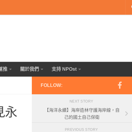
幫推
關於我們
支持 NPOst
FOLLOW:
NEXT STORY
見永
【海洋永續】海岸造林守護海岸線，自
己的國土自己保衛
PREVIOUS STORY