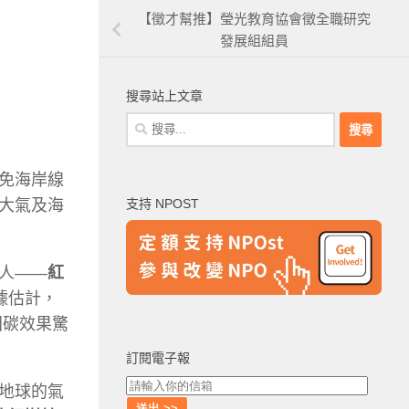
【徵才幫推】瑩光教育協會徵全職研究
發展組組員
搜尋站上文章
搜
尋
關
免海岸線
鍵
大氣及海
支持 NPOST
字:
人——
紅
據估計，
固碳效果驚
訂閱電子報
地球的氣