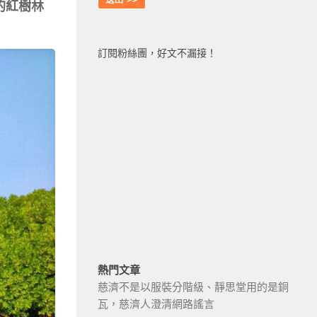
的紅樹林
訂閱粉絲團，好文不漏接！
熱門文章
慈濟不是以服裝分階級、靜思堂用的是銅
瓦，慈濟人澄清網路謠言