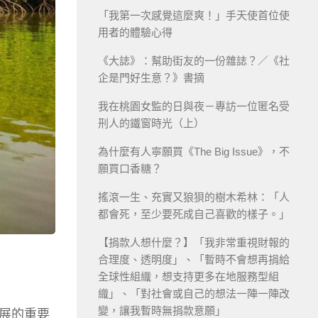
「我第一次感覺這麼爽！」手天使首位使
用者的體驗心得
《大誌》：幫助街友的一份雜誌？／《社
企是門好生意？》書摘
我在桃園女監的日與夜－專訪一位匿名受
刑人的鐵窗時光（上）
為什麼有人寧願買《The Big Issue》，不
願買口香糖？
搖滾一生、充實又狼狽的樹木希林：「人
都會死，至少要死成自己喜歡的樣子。」
【捐款人想什麼？】「我非常重視財報的
合理度、透明度」、「暫時不會想再捐給
全球性組織，想支持更多在地服務型組
織」、「對社會或自己的想法一陣一陣改
變，讓我暫時無捐款意願」
展的重要