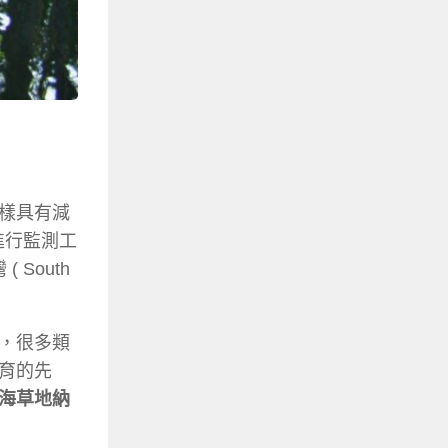
樣具有減
岸進行監測工
South
，很多類
育的先
海草地納