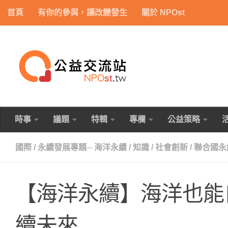
首頁
有你的參與，讓改變發生
關於 NPOst
Skip to content
時事
議題
特輯
專欄
公益策略
國際
/
永續發展專題─ 海洋永續
/
知識
/
社會創新
/
聯合國永
【海洋永續】海洋也能
續未來