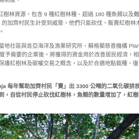
的紅樹林資源，包含 9 種紅樹林種、超過 180 種魚類以及
% 的加齊村民生計受到威脅，他們只能砍伐、販賣紅樹林
。
區與肯亞海洋及漁業研究所、蘇格蘭慈善機構 Plan V
出售碳額度予需要的企業後，將獲得的資金用於改善居民經濟，
保護紅樹林及碳權交易之概念，以及於合適地點栽種、復
oja 每年幫助加齊村民「賣」出 3300 公噸的二氧化碳
到，自從村民停止砍伐紅樹林，魚類的數量增加了，紅樹