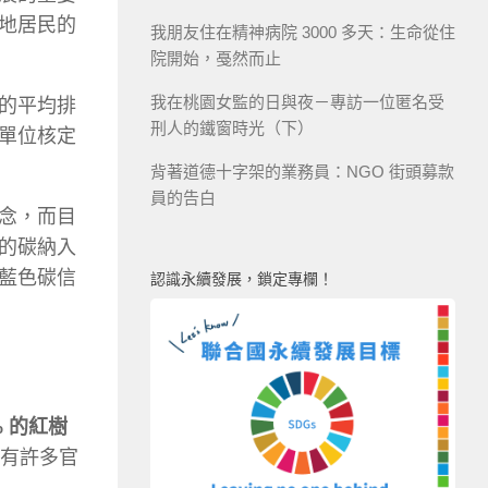
地居民的
我朋友住在精神病院 3000 多天：生命從住
院開始，戞然而止
我在桃園女監的日與夜－專訪一位匿名受
的平均排
刑人的鐵窗時光（下）
單位核定
背著道德十字架的業務員：NGO 街頭募款
員的告白
念，而目
的碳納入
藍色碳信
認識永續發展，鎖定專欄！
% 的紅樹
有許多官