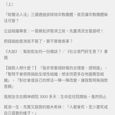
（上）
「財團法人法」三讀通過卻排除宗教團體，是否讓宗教團體無
法可管？
公益組織專家：一窩蜂批評慈濟之前，先釐清流言蜚語吧！
把錢捐給慈濟就不管了，算不算做善事？
《大誌》：幫助街友的一份雜誌？／《社企是門好生意？》書
摘
【捐款人想什麼？】「我非常重視財報的合理度、透明度」、
「暫時不會想再捐給全球性組織，想支持更多在地服務型組
織」、「對社會或自己的想法一陣一陣改變，讓我暫時無捐款
意願」
我朋友住在精神病院 3000 多天：生命從住院開始，戞然而止
搖滾一生、充實又狼狽的樹木希林：「人都會死，至少要死成
自己喜歡的樣子。」