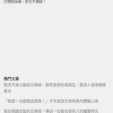
訂閱粉絲團，好文不漏接！
熱門文章
慈濟不是以服裝分階級、靜思堂用的是銅瓦，慈濟人澄清網路
謠言
「我第一次感覺這麼爽！」手天使首位使用者的體驗心得
我在桃園女監的日與夜－專訪一位匿名受刑人的鐵窗時光