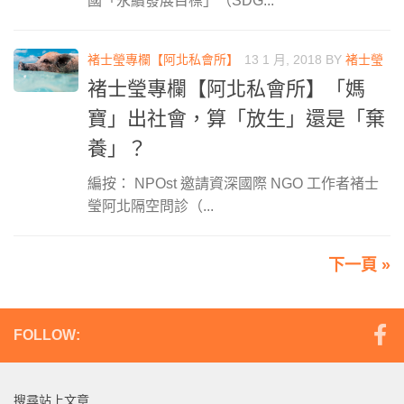
國「永續發展目標」（SDG...
褚士瑩專欄【阿北私會所】
13 1 月, 2018
BY
褚士瑩
褚士瑩專欄【阿北私會所】「媽
寶」出社會，算「放生」還是「棄
養」？
編按： NPOst 邀請資深國際 NGO 工作者褚士
瑩阿北隔空問診（...
下一頁 »
FOLLOW:
搜尋站上文章