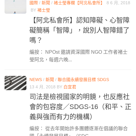
國際
/
新聞
/
褚士瑩專欄【阿北私會所】
8 6 月, 2018
BY
褚士瑩
【阿北私會所】認知障礙、心智障
礙簡稱「智障」，說別人智障錯了
嗎？
編按： NPOst 邀請資深國際 NGO 工作者褚士
瑩阿北，每週六晚...
NEWS
/
新聞
/
聯合國永續發展目標 SDGS
13 4 月, 2018
BY
白宜君
司法是檢視國家的明鏡，也反應社
會的包容度／SDGS-16（和平、正
義與強而有力的機構）
編按： 從去年開始許多團體逐漸在倡議的聯合