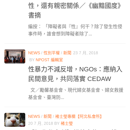
性，還有親密關係／《幽黯國度》
書摘
編按： 「障礙者與『性』何干？除了發生性侵
事件時，誰會想到障礙者除了...
NEWS
/
性別平權
/
新聞
23 7 月, 2018
BY
NPOST 編輯室
性暴力不減反增，NGOs：應納入
民間意見，共同落實 CEDAW
文／勵馨基金會、現代婦女基金會、婦女救援
基金會、臺灣防...
NEWS
/
新聞
/
褚士瑩專欄【阿北私會所】
20 7 月, 2018
BY
褚士瑩