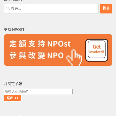
搜
尋
關
鍵
支持 NPOST
字:
訂閱電子報