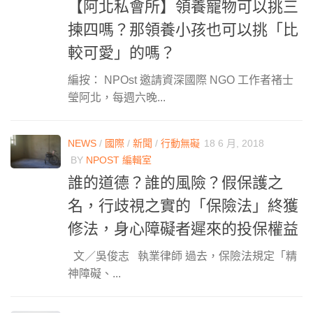
【阿北私會所】領養寵物可以挑三
揀四嗎？那領養小孩也可以挑「比
較可愛」的嗎？
編按： NPOst 邀請資深國際 NGO 工作者褚士
瑩阿北，每週六晚...
NEWS
/
國際
/
新聞
/
行動無礙
18 6 月, 2018
BY
NPOST 編輯室
誰的道德？誰的風險？假保護之
名，行歧視之實的「保險法」終獲
修法，身心障礙者遲來的投保權益
文／吳俊志 執業律師 過去，保險法規定「精
神障礙、...