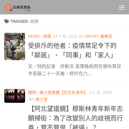
Skip to content
TAGGED:
歧視
NEWS
/
新聞
14 7 月, 2021
BY
NPOST 編輯室
受排斥的他者：疫情禁足令下的
「鄰居」、「同事」和「家人」
文／特約記者 許齡文 苗栗縣政府在頒布禁足
令長達二十一天後，終於在六...
國際
/
褚士瑩專欄【阿北私會所】
4 1 月, 2019
BY
褚士瑩
【阿北望遠鏡】穆斯林青年新年志
願掃街：為了改變別人的歧視而行
善，算不算是「被逼」？