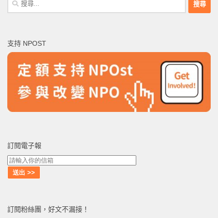
尋
關
鍵
支持 NPOST
字:
訂閱電子報
訂閱粉絲團，好文不漏接！