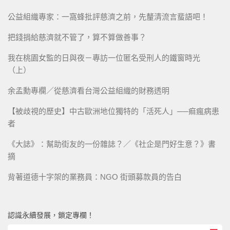
公益組織專家：一窩蜂批評慈濟之前，先釐清流言蜚語吧！
把錢捐給慈濟就不管了，算不算做善事？
我在桃園女監的日與夜－專訪一位匿名受刑人的鐵窗時光
（上）
余孟勳專欄／從慈濟看台灣公益組織的財務透明
【被歧視的歷史】中古歐洲地位獨特的「活死人」──痲瘋病患
者
《大誌》：幫助街友的一份雜誌？／《社企是門好生意？》書
摘
背著道德十字架的業務員：NGO 街頭募款員的告白
認識永續發展，鎖定專欄！