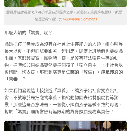
蠶寶寶無論被用來作為小學生自然觀察之用，或是被工廠養來取蠶絲，都是一
樣殘忍的。圖／@
Wikimedia Commons
那麼人類的「媽寶」呢？
媽媽把孩子豢養成為沒有在社會上生存能力的人類，細心呵護
長大以後，不但面試要跟著一起出席，即使上班請假也要媽媽
出面，就跟蠶寶寶、寵物豬一樣，是沒有辦法獨自生存的動
物，這時候如果媽媽突然要這個孩子「獨立自主」，出社會以
後切斷一切支援，那麼到底算是
仁慈的「放生」，還是殘忍的
「棄養」
？
如果我們發現這比較接近「棄養」，讓孩子出社會獨立出社
會，不就等於是把寵物棄養，捐給動物園去餵豺狼虎豹等猛
獸？那麼這是否意味著，一個從小照顧孩子無微不致的母親，
對於「媽寶」理所當然有無限期的終身照顧義務與責任？