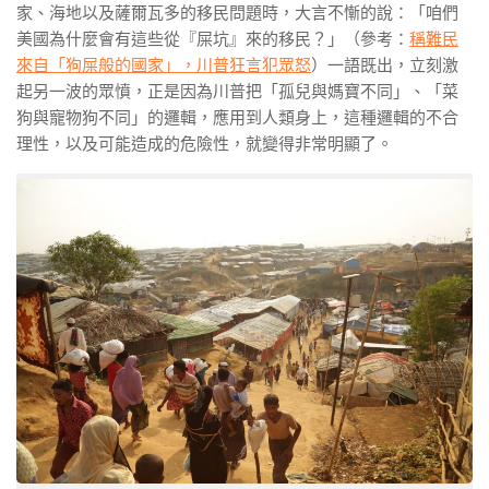
家、海地以及薩爾瓦多的移民問題時，大言不慚的說：「咱們
美國為什麼會有這些從『屎坑』來的移民？」（參考：
稱難民
來自「狗屎般的國家」，川普狂言犯眾怒
）一語既出，立刻激
起另一波的眾憤，正是因為川普把「孤兒與媽寶不同」、「菜
狗與寵物狗不同」的邏輯，應用到人類身上，這種邏輯的不合
理性，以及可能造成的危險性，就變得非常明顯了。