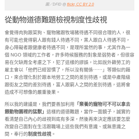
圖／DFID @
flickr, CC BY 2.0
從動物道德難題檢視制度性歧視
會覺得肉狗跟菜狗、寵物豬跟牧場豬待遇不同很合理的人，很
有可能也覺得窮人跟有錢人待遇不同，黑人跟白人待遇不同，
身心障礙者跟健康者待遇不同，是理所當然的事，尤其作為一
個 NGO 領域的工作者，許多時候服務的對象是弱勢者，但很容
易在欠缺周全考慮之下，犯了這樣的謬誤，比如說外籍勞工的
雇主會以「他們已經習慣了，所以沒有關係⋯⋯」等類似的藉
口，來合理化對於跟本地勞工之間的差別待遇，或是中產階級
跟街友之間的差別待遇，富人跟窮人之間的差別待遇，這將會
造成不可想像的嚴重後果。
所以我的建議是，我們要善加利用
「棄養的寵物可不可以拿去
餵動物園裡的猛獸」
這樣的道德難題，當作一面鏡子，誠實的
看清楚自己內心的歧視到底有多深，然後再來決定應該要怎麼
改變自己面對在生活跟職場上這些我們有意識、或無意識之
間，奉行的
制度性歧視
。