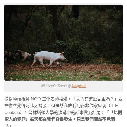
圖／Annie Spratt @
Unsplash
從物種歧視到 NGO 工作者的相殘，「真的有這麼嚴重嗎？」或
許你會覺得阿北太誇張，但是請允許我用南非作家庫切（J. M.
Coetzee）在普林斯頓大學的演講中的話來做為結尾：「
『比例
驚人的犯罪』每天都在我們身邊發生，只是我們渾然不覺而
已
。」