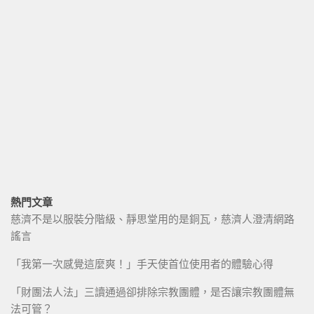
熱門文章
慈濟不是以服裝分階級、靜思堂用的是銅瓦，慈濟人澄清網路
謠言
「我第一次感覺這麼爽！」手天使首位使用者的體驗心得
「財團法人法」三讀通過卻排除宗教團體，是否讓宗教團體無
法可管？