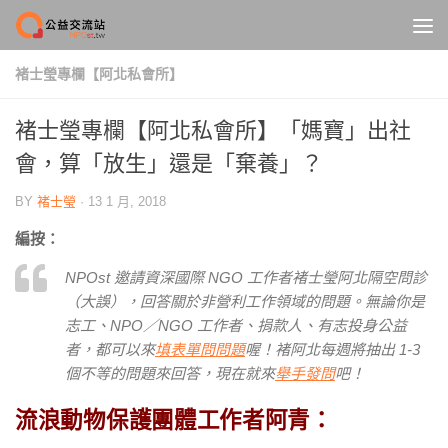
Skip to content
褚士瑩專欄【阿北私會所】
褚士瑩專欄【阿北私會所】「媽寶」出社
會，算「放生」還是「棄養」？
BY
褚士瑩
·
13 1 月, 2018
編按：
NPOst 邀請資深國際 NGO 工作者褚士瑩阿北隔空問診
（大誤），回答關於非營利工作領域的問題。無論你是
志工、NPO／NGO 工作者、捐款人、有志投身公益
者，都可以來
填表單問問題
喔！褚阿北每週將抽出 1-3
個不等的問題來回答，現在就來
舉手發問
吧！
流浪動物保護團體工作者阿青：