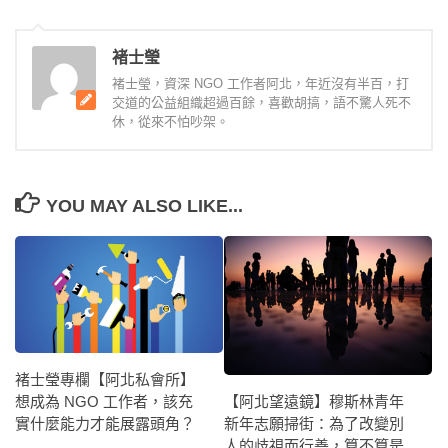
褚士瑩
褚士瑩，資深 NGO 工作者阿北，年近沒有半百，打
交道的公益組織超過百餘，喜歡胡搞，語不驚人死不
休，從來不怕吵架。
YOU MAY ALSO LIKE...
褚士瑩專欄【阿北私會所】
【阿北望遠鏡】穆斯林青年
想成為 NGO 工作者，該充
新年志願掃街：為了改變別
實什麼能力才能展露頭角？
人的歧視而行善，算不算是