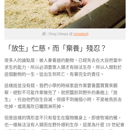
圖／Greg Ortega @
Unsplash
「放生」仁慈，而「棄養」殘忍？
很多人的論點是：被人豢養過的動物，已經失去在大自然當中
求生的能力，所以必須要靠人類才有辦法生存，所以人類對於
這個動物的一生，從出生到死亡，有著完全的責任。
這樣說並沒有錯，我們小學的時候家庭作業要養蠶寶寶來觀
察，絕對不可能作業做完了，就把蠶抓到野外的桑樹上「放
生」，任由他們自生自滅，保證不到幾個小時，不是被鳥抓去
吃掉，或是風吹日曬雨淋死掉。
但是這樣的情形並不只有發生在寵物豬身上，即使牧場的豬，
也一樣無法沒有人類而在野外順利生存，這是為什麼 19 世紀會