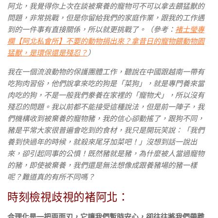
阿北，我覺得你上次在談被棄養的寵物可不可以拿去餵猛獸的
問題，非常挑戰，但是你留給我們的家庭作業，跟我的工作遇
到的一件事有直接關係，所以就更挑戰了。（參考：
褚士瑩專
欄【阿北私會所】不要的動物捐出來？拿昔日的寵物餵動物園
猛獸，是環保還是殘忍？
）
我在一個流浪動物的保護團體工作，聽說在中國跟越南一帶有
吃狗肉習俗，他們說拿來吃的狗是「菜狗」，就是專門養來當
肉吃的狗，不是一般我們豢養在家裡的「寵物犬」，所以沒有
殘忍的問題。我以前都不能接受這種說法，但是前一陣子，我
們機構收到被棄養的寵物豬，我的信心卻動搖了，跟狗不同，
豬是平常大家很普遍會吃到的食材，我只是開玩笑說：「我們
養到快過年的時候，就殺來尾牙加菜吧！」沒想到話一說出
來，卻引起同事的公憤！既然豬就是豬，為什麼被人當過寵物
的豬，即使被棄養，我們還是無法想像成跟養豬場的豬一樣
呢？難道真的有所不同嗎？
時刻檢視歧視的褚阿北：
合理化是一把兩面刃，它讓我們暫時安心，卻往往將我們帶離