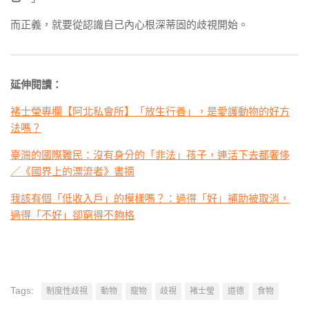
而正義，就要從認識自己內心根深蒂固的歧視開始。
延伸閱讀：
褚士瑩專欄【阿北私會所】「放生行善」，是愛護動物的好方
法嗎？
臺灣的國際難民：沒有身分的「非法」孩子，連活下去都奢侈
／《國界上的漂流者》書摘
我該有個「低收入戶」的模樣嗎？：過得「好」補助被取消，
過得「不好」卻窮得不夠格
Tags:
制度性歧視
動物
寵物
歧視
褚士瑩
道德
食物