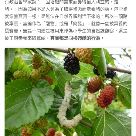
有政治哲學家說：「因培根的需求而獲得最大利益的，是
豬。」因為如果不是人類為了取得豬肉而豢養豬的話，這些豬
就像蠶寶寶一樣，是無法在自然界順利活下來的。所以一頭豬
被棄養，無論作為「寵物」或是「肉豬」，就像一隻被棄養的
蠶寶寶，無論一開始是被用來作為小學生的自然課觀察，還是
被工廠豢養來取蠶絲，
其實都是同樣殘酷的行為。