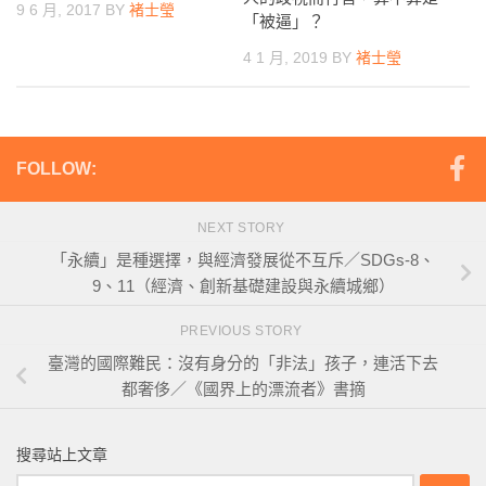
9 6 月, 2017
BY
褚士瑩
「被逼」？
4 1 月, 2019
BY
褚士瑩
FOLLOW:
NEXT STORY
「永續」是種選擇，與經濟發展從不互斥／SDGs-8、
9、11（經濟、創新基礎建設與永續城鄉）
PREVIOUS STORY
臺灣的國際難民：沒有身分的「非法」孩子，連活下去
都奢侈／《國界上的漂流者》書摘
搜尋站上文章
搜