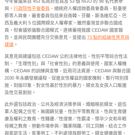
今年會議來自 453 名政府官員及 53 個 NGO 的 98 名代表參
與，
行政院性平會委員
、總統府人權諮詢委員會委員、駐臺使
節等人與會，審查委員包括來自南韓、芬蘭、斯洛維尼亞、巴
西及義大利 5 位國際婦女人權專家，雖然臺灣並非聯合國成
員，但會議依循聯合國模式，逐條審視我國 CEDAW 國家報
告，並與民間團體充分交換意見，並提出
73 點的結論性意見與
建議
。
其意見與建議包括 CEDAW 公約法律地位、性別平等綜合性法
制、「生理性別」與「社會性別」的意義與使用、國家人權機
構、CEDAW 的訓練與宣導、近用司法資源、CEDAW 與聯合國
2030 年永續發展議程、促進女性權益的國家機制、暫行特別措
施、刻版印象、對女性基於性別的暴力、婦女及女孩人口販運
及性交易剝削。
此外還包括政治、公共及經濟決策參與、婚姻移民婦女、退伍
軍人配偶之住宅、無國籍兒童、性別平等教育法、性與生育健
康及權利之教育、性騷擾／性侵害／性霸凌、懷孕少女和年輕
母親之教育、勞動市場參與／職業隔離／同工同酬、結合工作
與家庭生活、家事勞工、不利處境族群勞工、婦女健康政策、