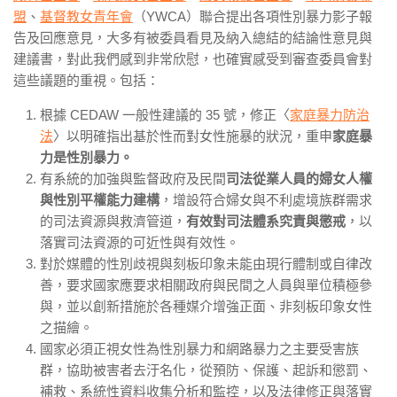
盟
、
基督教女青年會
（YWCA）聯合提出各項性別暴力影子報
告及回應意見，大多有被委員看見及納入總結的結論性意見與
建議書，對此我們感到非常欣慰，也確實感受到審查委員會對
這些議題的重視。包括：
根據 CEDAW 一般性建議的 35 號，修正〈
家庭暴力防治
法
〉以明確指出基於性而對女性施暴的狀況，重申
家庭暴
力是性別暴力。
有系統的加強與監督政府及民間
司法從業人員的婦女人權
與性別平權能力建構
，增設符合婦女與不利處境族群需求
的司法資源與救濟管道，
有效對司法體系究責與懲戒
，以
落實司法資源的可近性與有效性。
對於媒體的性別歧視與刻板印象未能由現行體制或自律改
善，要求國家應要求相關政府與民間之人員與單位積極參
與，並以創新措施於各種媒介增強正面、非刻板印象女性
之描繪。
國家必須正視女性為性別暴力和網路暴力之主要受害族
群，協助被害者去汙名化，從
預防、保護、起訴和懲罰、
補救、系統性資料收集分析和監控，以及法律修正與落實