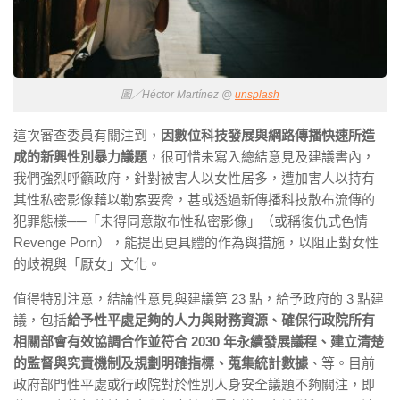
圖／Héctor Martínez @
unsplash
這次審查委員有關注到，
因數位科技發展與網路傳播快速所造
成的新興性別暴力議題
，很可惜未寫入總結意見及建議書內，
我們強烈呼籲政府，針對被害人以女性居多，遭加害人以持有
其性私密影像藉以勒索要脅，甚或透過新傳播科技散布流傳的
犯罪態樣──「未得同意散布性私密影像」（或稱復仇式色情
Revenge Porn），能提出更具體的作為與措施，以阻止對女性
的歧視與「厭女」文化。
值得特別注意，結論性意見與建議第 23 點，給予政府的 3 點建
議，包括
給予性平處足夠的人力與財務資源、確保行政院所有
相關部會有效協調合作並符合 2030 年永續發展議程、建立清楚
的監督與究責機制及規劃明確指標、蒐集統計數據
、等。目前
政府部門性平處或行政院對於性別人身安全議題不夠關注，即