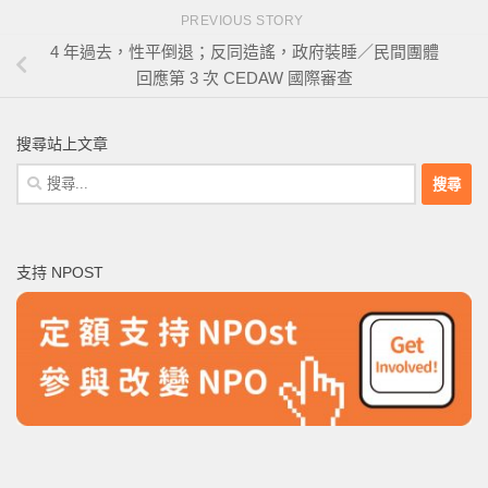
PREVIOUS STORY
4 年過去，性平倒退；反同造謠，政府裝睡／民間團體
回應第 3 次 CEDAW 國際審查
搜尋站上文章
搜
尋
關
鍵
支持 NPOST
字: