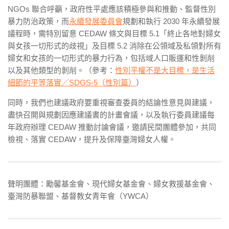
NGOs 聯合呼籲，政府性平處應該積極參與和推動、監督性別
暴力防治政策，而
永續發展委員會
規劃和執行 2030 年永續發展
議程時，需特別留意 CEDAW 條文與目標 5.1「終止各地對婦女
與女孩一切形式的歧視」及目標 5.2 消除在公領域及私領對所有
婦女和女孩的一切形式的暴力行為，包括域人口販運和性剝削
以及其他類型的剝削。（參考：
性別平權不是大目標，是生活
細節的平等落實／SDGS-5（性別篇）
）
同時，我們也建議政府要重視審查委員的結論性意見與建議，
盡快召開與規劃因應建議書的計畫會議，以及執行委員建議每
年政府辦理 CEDAW 推動討論會議，邀請民間團體參加，共同
檢視、落實 CEDAW，提升及保障臺灣婦女人權。
聲明團體：
勵馨基金會、現代婦女基金會、婦女救援基金會、
臺灣防暴聯盟、基督教女青年會（YWCA）