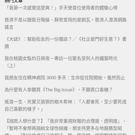
熱門文章
「我第一次感覺這麼爽！」手天使首位使用者的體驗心得
慈濟不是以服裝分階級、靜思堂用的是銅瓦，慈濟人澄清網路
謠言
《大誌》：幫助街友的一份雜誌？／《社企是門好生意？》書
摘
我在桃園女監的日與夜－專訪一位匿名受刑人的鐵窗時光
（上）
我朋友住在精神病院 3000 多天：生命從住院開始，戞然而止
為什麼有人寧願買《The Big Issue》，不願買口香糖？
搖滾一生、充實又狼狽的樹木希林：「人都會死，至少要死成
自己喜歡的樣子。」
【捐款人想什麼？】「我非常重視財報的合理度、透明度」、
「暫時不會想再捐給全球性組織，想支持更多在地服務型組