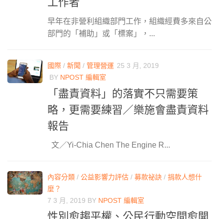
工作者
早年在非營利組織部門工作，組織經費多來自公
部門的「補助」或「標案」，...
國際
/
新聞
/
管理營運
25 3 月, 2019
BY
NPOST 編輯室
「盡責資料」的落實不只需要策
略，更需要練習／樂施會盡責資料
報告
文／Yi-Chia Chen The Engine R...
內容分類
/
公益影響力評估
/
募款祕訣
/
捐款人想什
麼？
7 3 月, 2019
BY
NPOST 編輯室
性別愈趨平權、公民行動空間愈開