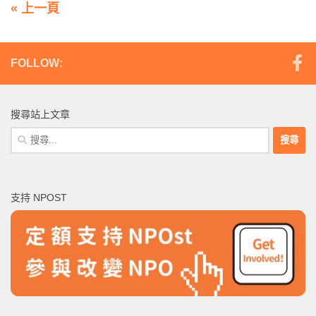
« 上一頁
FOLLOW:
搜尋站上文章
搜
尋
關
鍵
支持 NPOST
字: