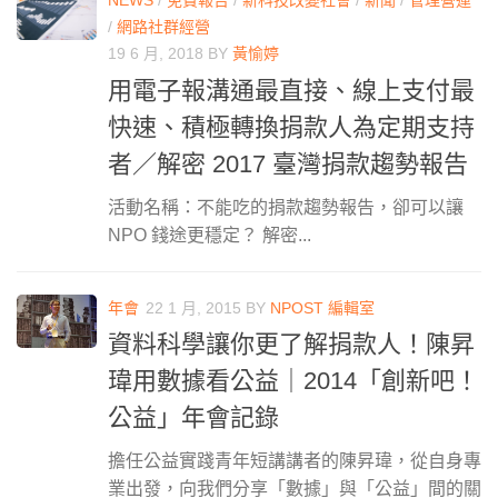
NEWS
/
免費報告
/
新科技改變社會
/
新聞
/
管理營運
/
網路社群經營
19 6 月, 2018
BY
黃愉婷
用電子報溝通最直接、線上支付最
快速、積極轉換捐款人為定期支持
者／解密 2017 臺灣捐款趨勢報告
活動名稱：不能吃的捐款趨勢報告，卻可以讓
NPO 錢途更穩定？ 解密...
年會
22 1 月, 2015
BY
NPOST 編輯室
資料科學讓你更了解捐款人！陳昇
瑋用數據看公益｜2014「創新吧！
公益」年會記錄
擔任公益實踐青年短講講者的陳昇瑋，從自身專
業出發，向我們分享「數據」與「公益」間的關