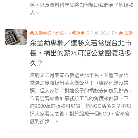
係，以及資料科學又將如何幫助我們更了解捐款
人。
余孟勳專欄
/
評論
/
財務運用
5 3 月, 2014
BY
余 孟勳
余孟勳專欄／連勝文若當選台北市
長，捐出的薪水可讓公益團體活多
久？
連勝文二月底宣布參選台北市長，並發下豪語，
當選之後將捐出薪水做公益！（雖然他還沒當
選）但大家除了對連公子的捐款去向感到好奇，
作者從曾於會計事務所工作的角度來計算一下，
約1000萬的捐款可以讓一個NGO活多久？不知
道大家看完之後，對於組織一個NGO，會不會
感到卻步…。