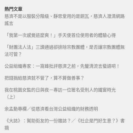
熱門文章
慈濟不是以服裝分階級、靜思堂用的是銅瓦，慈濟人澄清網路
謠言
「我第一次感覺這麼爽！」手天使首位使用者的體驗心得
「財團法人法」三讀通過卻排除宗教團體，是否讓宗教團體無
法可管？
公益組織專家：一窩蜂批評慈濟之前，先釐清流言蜚語吧！
把錢捐給慈濟就不管了，算不算做善事？
我在桃園女監的日與夜－專訪一位匿名受刑人的鐵窗時光
（上）
余孟勳專欄／從慈濟看台灣公益組織的財務透明
《大誌》：幫助街友的一份雜誌？／《社企是門好生意？》書
摘