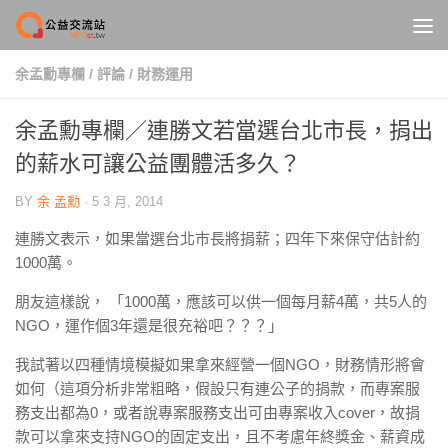
Skip to content
余孟勳專欄
/
評論
/
財務運用
余孟勳專欄／連勝文若當選台北市長，捐出
的薪水可讓公益團體活多久？
BY
余 孟勳
·
5 3 月, 2014
連勝文表示，如果當選台北巿長將捐薪；四年下來保守估計約
1000萬。
朋友這樣說， 「1000萬，應該可以供一個每月薪4萬，共5人的
NGO，運作個3年還是很充裕吧？？？」
我試著以四種情境模擬如果拿來經營一個NGO，財務情形將會
如何（這項分析非常粗略，假設只有連公子的捐款，而專案服
務支出都為0，或者說專案服務支出可由專案收入cover，故捐
款可以拿來支持NGO的固定支出，且不考慮年終獎金、薪資成