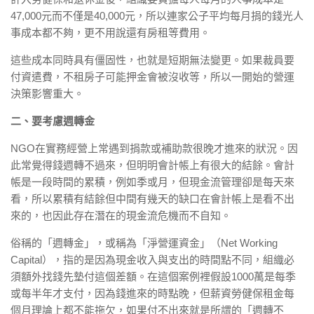
47,000元而不僅是40,000元，所以連家公子平均每月捐的錢光人
事成本都不夠，更不用說還有房租等費用。
這些成本同時具有僵固性，也就是短期無法變更。如果裁員要
付資遣費，不租房子可能押金會被沒收等，所以一開始的營運
決策影響重大。
二、要考慮週轉金
NGO在實務經營上常遇到捐款或補助款很晚才進來的狀況。因
此常覺得錢週轉不過來，但明明會計帳上有很大的結餘。會計
帳是一段時間的累積，例如季或月，但現金流管理卻是每天來
看，所以累積有結餘但中間有幾天的缺口在會計帳上是看不出
來的，也因此存在潛在的現金流危機而不自知。
俗稱的「週轉金」，或稱為「淨營運資金」（Net Working
Capital），指的是因為現金收入與支出的時間點不同，組織必
須額外找錢先墊付這個差額。在這個案例裡假設1000萬是每季
或每半年才支付，因為錢進來的時點晚，但薪資勞健保租金每
個月理論上都不能拖欠，如果付不出來就是所謂的「週轉不