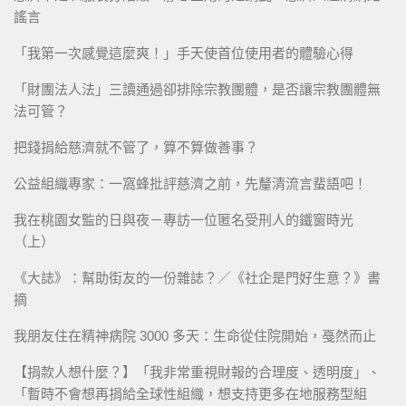
謠言
「我第一次感覺這麼爽！」手天使首位使用者的體驗心得
「財團法人法」三讀通過卻排除宗教團體，是否讓宗教團體無
法可管？
把錢捐給慈濟就不管了，算不算做善事？
公益組織專家：一窩蜂批評慈濟之前，先釐清流言蜚語吧！
我在桃園女監的日與夜－專訪一位匿名受刑人的鐵窗時光
（上）
《大誌》：幫助街友的一份雜誌？／《社企是門好生意？》書
摘
我朋友住在精神病院 3000 多天：生命從住院開始，戞然而止
【捐款人想什麼？】「我非常重視財報的合理度、透明度」、
「暫時不會想再捐給全球性組織，想支持更多在地服務型組