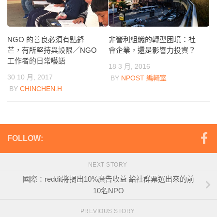
NGO 的善良必須有點鋒
非營利組織的轉型困境：社
芒，有所堅持與設限／NGO
會企業，還是影響力投資？
工作者的日常囈語
18 3 月, 2016
30 10 月, 2017
BY
NPOST 編輯室
BY
CHINCHEN.H
FOLLOW:
NEXT STORY
國際：reddit將捐出10%廣告收益 給社群票選出來的前
10名NPO
PREVIOUS STORY