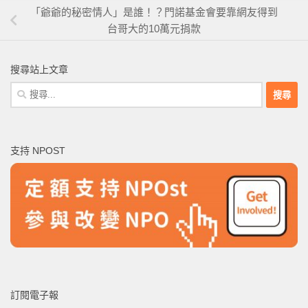
「爺爺的秘密情人」是誰！？門諾基金會要靠網友得到
台哥大的10萬元捐款
搜尋站上文章
搜
尋
關
鍵
支持 NPOST
字:
訂閱電子報