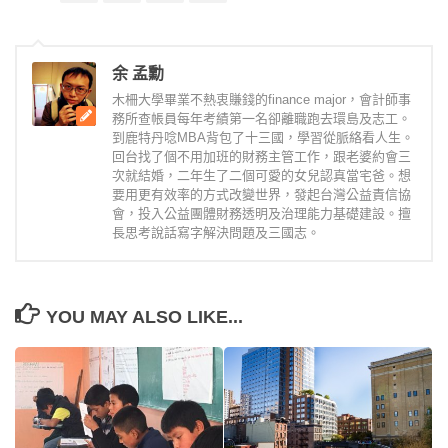
余 孟勳
木柵大學畢業不熱衷賺錢的finance major，會計師事
務所查帳員每年考績第一名卻離職跑去環島及志工。
到鹿特丹唸MBA背包了十三國，學習從脈絡看人生。
回台找了個不用加班的財務主管工作，跟老婆約會三
次就結婚，二年生了二個可愛的女兒認真當宅爸。想
要用更有效率的方式改變世界，發起台灣公益責信協
會，投入公益團體財務透明及治理能力基礎建設。擅
長思考說話寫字解決問題及三國志。
YOU MAY ALSO LIKE...