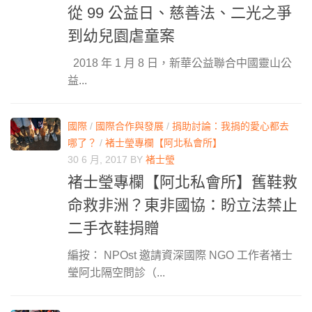
從 99 公益日、慈善法、二光之爭
到幼兒園虐童案
2018 年 1 月 8 日，新華公益聯合中國靈山公
益...
國際
/
國際合作與發展
/
捐助討論：我捐的愛心都去
哪了？
/
褚士瑩專欄【阿北私會所】
30 6 月, 2017
BY
褚士瑩
褚士瑩專欄【阿北私會所】舊鞋救
命救非洲？東非國協：盼立法禁止
二手衣鞋捐贈
編按： NPOst 邀請資深國際 NGO 工作者褚士
瑩阿北隔空問診（...