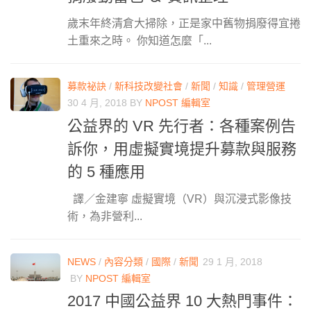
歲末年終清倉大掃除，正是家中舊物捐廢得宜捲
土重來之時。 你知道怎麼「...
募款祕訣
/
新科技改變社會
/
新聞
/
知識
/
管理營運
30 4 月, 2018
BY
NPOST 編輯室
公益界的 VR 先行者：各種案例告
訴你，用虛擬實境提升募款與服務
的 5 種應用
譯／金建寧 虛擬實境（VR）與沉浸式影像技
術，為非營利...
NEWS
/
內容分類
/
國際
/
新聞
29 1 月, 2018
BY
NPOST 編輯室
2017 中國公益界 10 大熱門事件：