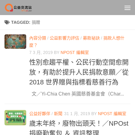
Skip to content
TAGGED:
捐贈
內容分類
/
公益影響力評估
/
募款祕訣
/
捐款人想什
麼？
7 3 月, 2019
BY
NPOST 編輯室
性別愈趨平權、公民行動空間愈開
放，有助於提升人民捐款意願／從
2018 世界贈與指標看慈善行為
文／Yi-Chia Chen 英國慈善基金會（Char...
公益好夥伴
/
新聞
31 1 月, 2019
BY
NPOST 編輯室
歲末年終，廢物出頭天！／NPOst
捐廢勤奮包 ＆ 資訊整理