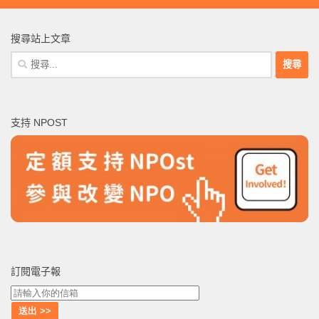
搜尋站上文章
搜
尋
關
鍵
支持 NPOST
字:
訂閱電子報