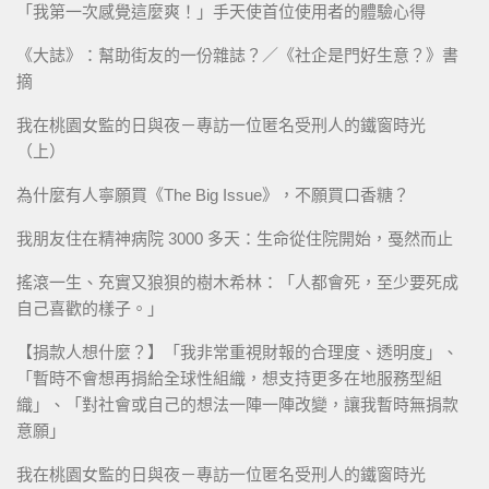
「我第一次感覺這麼爽！」手天使首位使用者的體驗心得
《大誌》：幫助街友的一份雜誌？／《社企是門好生意？》書
摘
我在桃園女監的日與夜－專訪一位匿名受刑人的鐵窗時光
（上）
為什麼有人寧願買《The Big Issue》，不願買口香糖？
我朋友住在精神病院 3000 多天：生命從住院開始，戞然而止
搖滾一生、充實又狼狽的樹木希林：「人都會死，至少要死成
自己喜歡的樣子。」
【捐款人想什麼？】「我非常重視財報的合理度、透明度」、
「暫時不會想再捐給全球性組織，想支持更多在地服務型組
織」、「對社會或自己的想法一陣一陣改變，讓我暫時無捐款
意願」
我在桃園女監的日與夜－專訪一位匿名受刑人的鐵窗時光