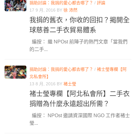
捐助討論：我捐的愛心都去哪了？
/
評論
17 9 月, 2016
BY
徐 沛然
我捐的舊衣，你收的回扣？揭開全
球慈善二手衣貿易體系
編按： 繼 NPOst 前陣子的熱門文章「當我們
的二手...
捐助討論：我捐的愛心都去哪了？
/
褚士瑩專欄【阿
北私會所】
13 8 月, 2016
BY
褚士瑩
褚士瑩專欄【阿北私會所】二手衣
捐贈為什麼永遠超出所需？
編按： NPOst 邀請資深國際 NGO 工作者褚士
瑩...