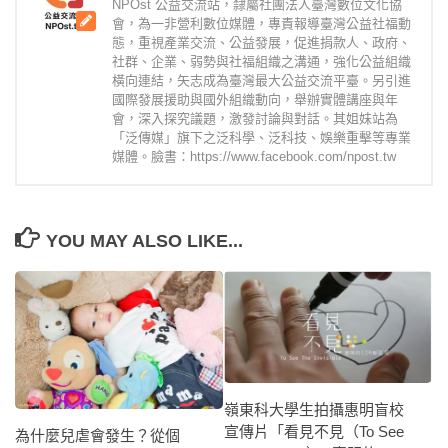
NPOst 公益交流站，隸屬社團法人臺灣數位文化協
會，為一非營利數位媒體，專責報導臺灣公益社福動
態，重視產業交流、公益發展，促進捐款人、政府、
社群、企業、弱勢與社福組織之溝通，強化公益組織
橫向連結，矢志成為臺灣最大公益交流平臺。另引進
國際發展援助與國外組織動向，舉辦實體講座與年
會，深入探究議題，激發討論與對話。其姐妹站為
「泛傳媒」旗下之泛科學、泛科技、娛樂重擊等專業
媒體。臉書：https://www.facebook.com/npost.tw
YOU MAY ALSO LIKE...
嶺東科大學生拍攝惠明盲校
宣傳片「看見不見（To See
為什麼兒虐會發生？從個