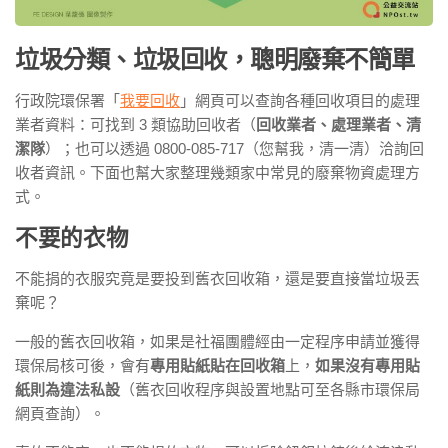
垃圾分類、垃圾回收，聰明廢棄不簡單
行政院環保署「
我要回收
」網頁可以查詢各種回收項目的處理
業者資料：可找到 3 類協助回收者（
回收業者、處理業者、清
潔隊
）；也可以透過 0800-085-717（您幫我，清一清）洽詢回
收者資訊。下面也幫大家整理幾類家中常見的廢棄物資處理方
式。
不要的衣物
不能捐的衣服究竟是要投到舊衣回收箱，還是要直接當垃圾丟
棄呢？
一般的舊衣回收箱，如果是社福團體經由一定程序申請並獲得
環保局核可後，會有
專用貼紙貼在回收箱
上，
如果沒有專用貼
紙則為違法私設
（舊衣回收程序與設置地點可至各縣市環保局
網頁查詢）。