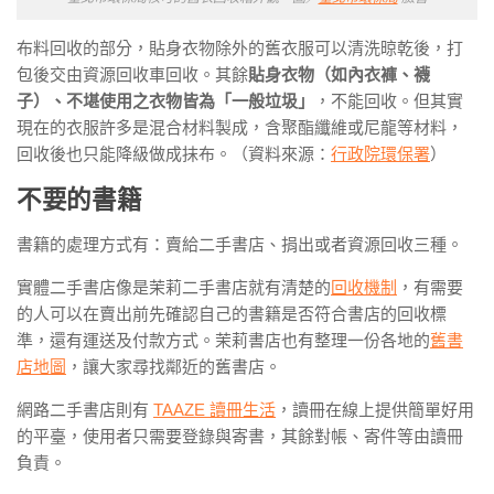
布料回收的部分，貼身衣物除外的舊衣服可以清洗晾乾後，打
包後交由資源回收車回收。其餘
貼身衣物（如內衣褲、襪
子）、不堪使用之衣物皆為「一般垃圾」
，不能回收。但其實
現在的衣服許多是混合材料製成，含聚酯纖維或尼龍等材料，
回收後也只能降級做成抹布。（資料來源：
行政院環保署
）
不要的書籍
書籍的處理方式有：賣給二手書店、捐出或者資源回收三種。
實體二手書店像是茉莉二手書店就有清楚的
回收機制
，有需要
的人可以在賣出前先確認自己的書籍是否符合書店的回收標
準，還有運送及付款方式。茉莉書店也有整理一份各地的
舊書
店地圖
，讓大家尋找鄰近的舊書店。
網路二手書店則有
TAAZE 讀冊生活
，讀冊在線上提供簡單好用
的平臺，使用者只需要登錄與寄書，其餘對帳、寄件等由讀冊
負責。