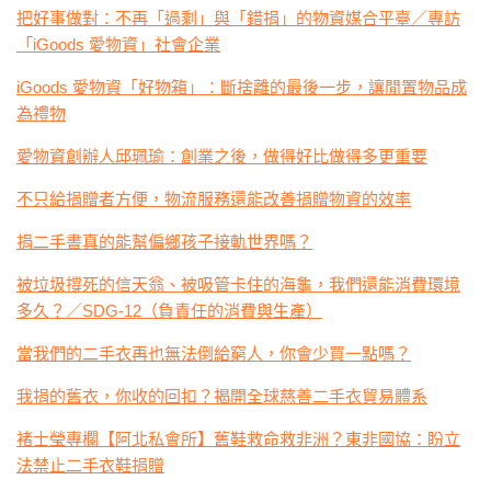
把好事做對：不再「過剩」與「錯捐」的物資媒合平臺／專訪
「iGoods 愛物資」社會企業
iGoods 愛物資「好物箱」：斷捨離的最後一步，讓閒置物品成
為禮物
愛物資創辦人邱珮瑜：創業之後，做得好比做得多更重要
不只給捐贈者方便，物流服務還能改善捐贈物資的效率
捐二手書真的能幫偏鄉孩子接軌世界嗎？
被垃圾撐死的信天翁、被吸管卡住的海龜，我們還能消費環境
多久？／SDG-12（負責任的消費與生產）
當我們的二手衣再也無法倒給窮人，你會少買一點嗎？
我捐的舊衣，你收的回扣？揭開全球慈善二手衣貿易體系
褚士瑩專欄【阿北私會所】舊鞋救命救非洲？東非國協：盼立
法禁止二手衣鞋捐贈