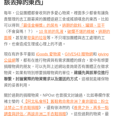
該丟掉的東西」
每年，公益團體都會收到許多愛心物資，裡面多少都會有讓負
責整理的志工跟募資的團體退避三舍或搖頭嘆息的東西，比如
可以得到
「最佳金嚇獎」的尿布
，
過期的飲料、罐頭、豆干
（不會臭嗎！？），
10 年前的乳液
，
破爛不堪的棉被
，
過期的
面膜
，甚至是
發臭的垃圾
等。不只增加團體與志工處理的工
作，也會造成生理或心理上的不適。
現在有許多平臺如
iGoods 愛物資
、
GIVE543 贈物網
和
igiving
公益網
等，都有在進行物資與有需求團體的媒合，家中有想要
捐贈物資的朋友，可以先到上述網站查詢是否有團體正在徵求
物資。如果有特別想要捐贈物資的單位，
建議先與該單位進行
聯繫，討論實際的物資需求以及運送的方式
，這樣就能確保物
資的妥善利用。
關於過剩的捐贈物資，NPOst 也曾撰文討論過，比如專欄作家
褚士瑩的《
【阿北私會所】舊鞋救命救非洲？東非國協：盼立
法禁止二手衣鞋捐贈
》，還有徐沛然的《
善意之外，再多一點
調查與評估／再談非洲二手衣鞋捐贈
》。這些過剩的物資，最