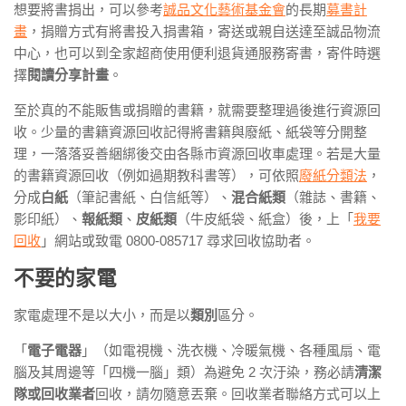
想要將書捐出，可以參考
誠品文化藝術基金會
的長期
募書計
畫
，捐贈方式有將書投入捐書箱，寄送或親自送達至誠品物流
中心，也可以到全家超商使用便利退貨通服務寄書，寄件時選
擇
閱讀分享計畫
。
至於真的不能販售或捐贈的書籍，就需要整理過後進行資源回
收。少量的書籍資源回收記得將書籍與廢紙、紙袋等分開整
理，一落落妥善綑綁後交由各縣市資源回收車處理。若是大量
的書籍資源回收（例如過期教科書等），可依照
廢紙分類法
，
分成
白紙
（筆記書紙、白信紙等）、
混合紙類
（雜誌、書籍、
影印紙）、
報紙類
、
皮紙類
（牛皮紙袋、紙盒）後，上「
我要
回收
」網站或致電 0800-085717 尋求回收協助者。
不要的家電
家電處理不是以大小，而是以
類別
區分。
「
電子電器
」（如電視機、洗衣機、冷暖氣機、各種風扇、電
腦及其周邊等「四機一腦」類）為避免 2 次汙染，務必請
清潔
隊或回收業者
回收，請勿隨意丟棄。回收業者聯絡方式可以上