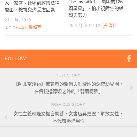
The Invisible）─惠明的126
人、家庭、社區到政策法律
顆星星」，拍出視障生的樂
層面，檢視兒少受虐因素
觀與努力
21 1 月, 2019
20 4 月, 2014
BY
張 傳佳
BY
NPOST 編輯室
FOLLOW:
NEXT STORY
【阿北望遠鏡】無家者的街狗與紅燈區的深夜幼兒園，
在傳統道德觀之外的「弱弱得強」
PREVIOUS STORY
女性主義就是女權自助餐？女書店吳嘉麗：解放女性，
不代表壓迫男性