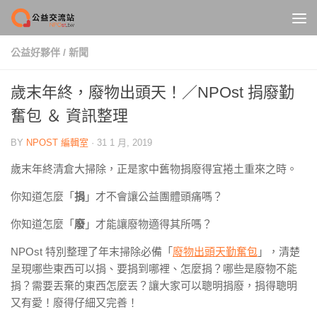
Skip to content
公益好夥伴
/
新聞
歲末年終，廢物出頭天！／NPOst 捐廢勤
奮包 ＆ 資訊整理
BY
NPOST 編輯室
·
31 1 月, 2019
歲末年終清倉大掃除，正是家中舊物捐廢得宜捲土重來之時。
你知道怎麼「
捐
」才不會讓公益團體頭痛嗎？
你知道怎麼「
廢
」才能讓廢物適得其所嗎？
NPOst 特別整理了年末掃除必備「
廢物出頭天勤奮包
」，清楚
呈現哪些東西可以捐、要捐到哪裡、怎麼捐？哪些是廢物不能
捐？需要丟棄的東西怎麼丟？讓大家可以聰明捐廢，捐得聰明
又有愛！廢得仔細又完善！