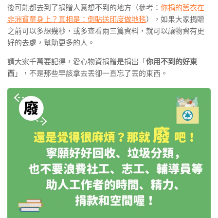
後可能都去到了捐贈人意想不到的地方（參考：
你捐的舊衣在
非洲貧童身上？真相是：倒貼送印度做地毯
），如果大家捐贈
之前可以多想幾秒，或多查看兩三篇資料，就可以讓物資有更
好的去處，幫助更多的人。
請大家千萬要記得，愛心物資捐贈是捐出「
你用不到的好東
西
」，不是那些早該拿去丟卻一直忘了丟的東西。