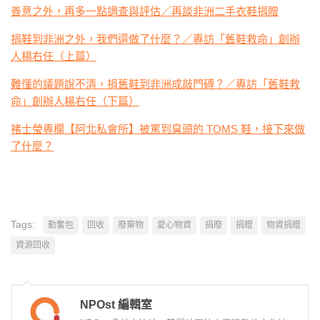
善意之外，再多一點調查與評估／再談非洲二手衣鞋捐贈
捐鞋到非洲之外，我們還做了什麼？／專訪「舊鞋救命」創辦
人楊右任（上篇）
難懂的議題說不清，捐舊鞋到非洲成敲門磗？／專訪「舊鞋救
命」創辦人楊右任（下篇）
褚士瑩專欄【阿北私會所】被罵到臭頭的 TOMS 鞋，接下來做
了什麼？
Tags:
勤奮包
回收
廢棄物
愛心物資
捐廢
捐贈
物資捐贈
資源回收
NPOst 編輯室