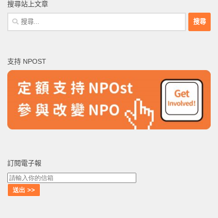
搜尋站上文章
搜
尋
關
鍵
支持 NPOST
字:
訂閱電子報