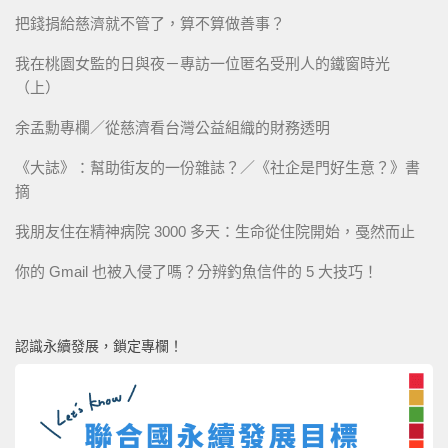
把錢捐給慈濟就不管了，算不算做善事？
我在桃園女監的日與夜－專訪一位匿名受刑人的鐵窗時光
（上）
余孟勳專欄／從慈濟看台灣公益組織的財務透明
《大誌》：幫助街友的一份雜誌？／《社企是門好生意？》書
摘
我朋友住在精神病院 3000 多天：生命從住院開始，戞然而止
你的 Gmail 也被入侵了嗎？分辨釣魚信件的 5 大技巧！
認識永續發展，鎖定專欄！