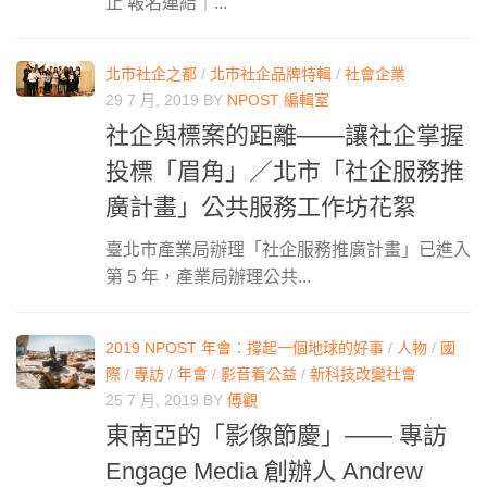
止 報名連結｜...
北市社企之都
/
北市社企品牌特輯
/
社會企業
29 7 月, 2019
BY
NPOST 編輯室
社企與標案的距離——讓社企掌握
投標「眉角」／北市「社企服務推
廣計畫」公共服務工作坊花絮
臺北市產業局辦理「社企服務推廣計畫」已進入
第 5 年，產業局辦理公共...
2019 NPOST 年會：撐起一個地球的好事
/
人物
/
國
際
/
專訪
/
年會
/
影音看公益
/
新科技改變社會
25 7 月, 2019
BY
傅觀
東南亞的「影像節慶」—— 專訪
Engage Media 創辦人 Andrew