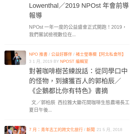
Lowenthal／2019 NPOst 年會前導
報導
NPOst 一年一度的公益盛會正式開跑！2019，
我們嘗試檢視數位在...
NPO 推書
/
公益好夥伴
/
褚士瑩專欄【阿北私會所】
3 1 月, 2019
BY
NPOST 編輯室
對著咖啡樹苦練說話：從同學口中
的怪物，到擄獲百人的郭柏辰／
《企鵝都比你有特色》書摘
文／郭柏辰 西拉雅大鋤花間咖啡生態農場長工
夏日午後...
7 月：青年志工的跨文化旅行
/
新聞
21 5 月, 2018