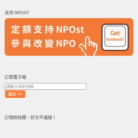
鍵
支持 NPOST
字:
訂閱電子報
訂閱粉絲團，好文不漏接！