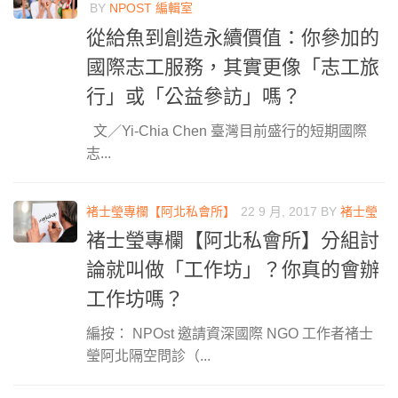
BY
NPOST 編輯室
從給魚到創造永續價值：你參加的
國際志工服務，其實更像「志工旅
行」或「公益參訪」嗎？
文／Yi-Chia Chen 臺灣目前盛行的短期國際
志...
褚士瑩專欄【阿北私會所】
22 9 月, 2017
BY
褚士瑩
褚士瑩專欄【阿北私會所】分組討
論就叫做「工作坊」？你真的會辦
工作坊嗎？
編按： NPOst 邀請資深國際 NGO 工作者褚士
瑩阿北隔空問診（...