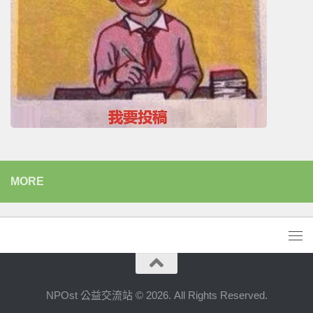
MORE
NPOst 公益交流站 © 2026. All Rights Reserved.