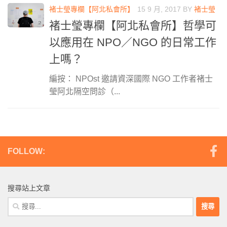
褚士瑩專欄【阿北私會所】
15 9 月, 2017
BY
褚士瑩
褚士瑩專欄【阿北私會所】哲學可
以應用在 NPO／NGO 的日常工作
上嗎？
編按： NPOst 邀請資深國際 NGO 工作者褚士
瑩阿北隔空問診（...
FOLLOW:
搜尋站上文章
搜
尋
關