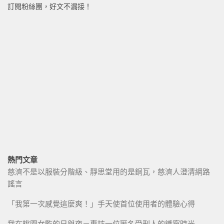
訂閱粉絲團，好文不漏接！
熱門文章
慈濟不是以服裝分階級、靜思堂用的是銅瓦，慈濟人澄清網路
謠言
「我第一次感覺這麼爽！」手天使首位使用者的體驗心得
我在桃園女監的日與夜－專訪一位匿名受刑人的鐵窗時光