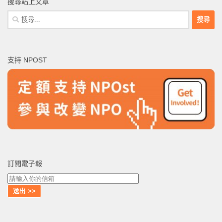
搜尋站上文章
搜
尋
關
鍵
支持 NPOST
字:
訂閱電子報