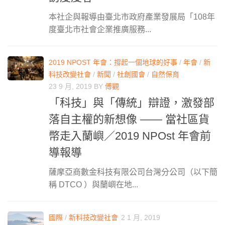
本社企與報導由臺北市政府產業發展局「108年
度臺北市社會企業推廣服務...
2019 NPOST 年會：撐起一個地球的好事
/
年會
/
新
科技改變社會
/
新聞
/
社創國會
/
自然保育
23 9 月, 2019
BY
傅觀
「科技」與「傳統」辯證，激發部
落自主權的新想像 —— 當社區貨
幣走入蘭嶼／2019 NPOst 年會前
導報導
薩摩亞商數金科技有限公司台灣分公司（以下簡
稱 DTCO ）與蘭嶼在地...
國際
/
新科技改變社會
2 1 月, 2019