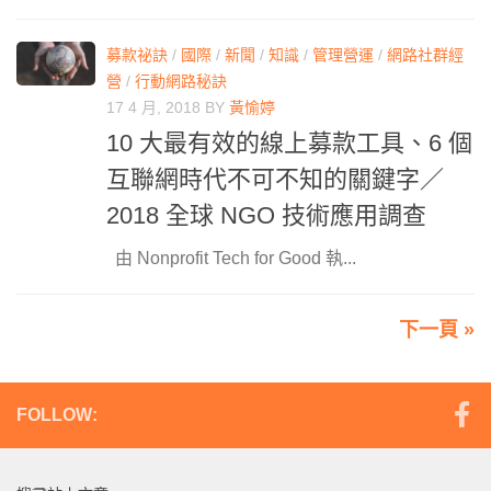
募款祕訣
/
國際
/
新聞
/
知識
/
管理營運
/
網路社群經
營
/
行動網路秘訣
17 4 月, 2018
BY
黃愉婷
10 大最有效的線上募款工具、6 個
互聯網時代不可不知的關鍵字／
2018 全球 NGO 技術應用調查
由 Nonprofit Tech for Good 執...
下一頁 »
FOLLOW: