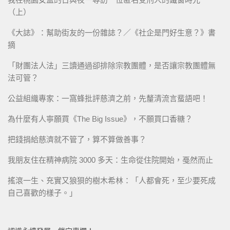
（上）
《大誌》：幫助街友的一份雜誌？／《社企是門好生意？》書
摘
「財團法人法」三讀通過卻排除宗教團體，是否讓宗教團體無
法可管？
公益組織專家：一窩蜂批評慈濟之前，先釐清流言蜚語吧！
為什麼有人寧願買《The Big Issue》，不願買口香糖？
把錢捐給慈濟就不管了，算不算做善事？
我朋友住在精神病院 3000 多天：生命從住院開始，戞然而止
搖滾一生、充實又狼狽的樹木希林：「人都會死，至少要死成
自己喜歡的樣子。」