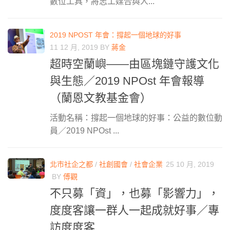
數位工具，將志工媒合與人...
2019 NPOST 年會：撐起一個地球的好事
11 12 月, 2019
BY
蔣金
超時空蘭嶼——由區塊鏈守護文化
與生態／2019 NPOst 年會報導
（蘭恩文教基金會）
活動名稱：撐起一個地球的好事：公益的數位動
員／2019 NPOst ...
北市社企之都
/
社創國會
/
社會企業
25 10 月, 2019
BY
傅觀
不只募「資」，也募「影響力」，
度度客讓一群人一起成就好事／專
訪度度客