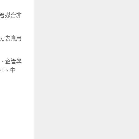
會媒合非
力去應用
、企管學
淡江、中