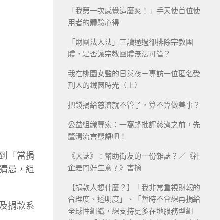
「我第一次感覺這麼爽！」手天使首位使
用者的體驗心得
「財團法人法」三讀通過卻排除宗教團
體，是否讓宗教團體無法可管？
我在桃園女監的日與夜－專訪一位匿名受
刑人的鐵窗時光（上）
把錢捐給慈濟就不管了，算不算做善事？
公益組織專家：一窩蜂批評慈濟之前，先
釐清流言蜚語吧！
到「當捐
《大誌》：幫助街友的一份雜誌？／《社
企是門好生意？》書摘
猜忌，組
【捐款人想什麼？】「我非常重視財報的
合理度、透明度」、「暫時不會想再捐給
及捐款系
全球性組織，想支持更多在地服務型組