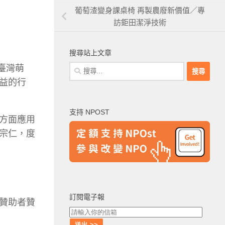
葡萄渣變身課桌椅 再製農廢新價值／專
訪鉅田潔淨技術
搜尋站上文章
搜
臺灣萌
尋
益的行
關
鍵
支持 NPOST
字:
方面應用
宗仁，度
訂閱電子報
贊助者贊