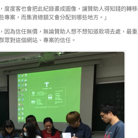
，度度客也會把此紀錄畫成圖像，讓贊助人得知錢的轉移
些專案，而集資總額又會分配到哪些地方。」
，因為信任無價，無論贊助人想不想知道款項去處，最重
群眾對這個網站、專案的信任。