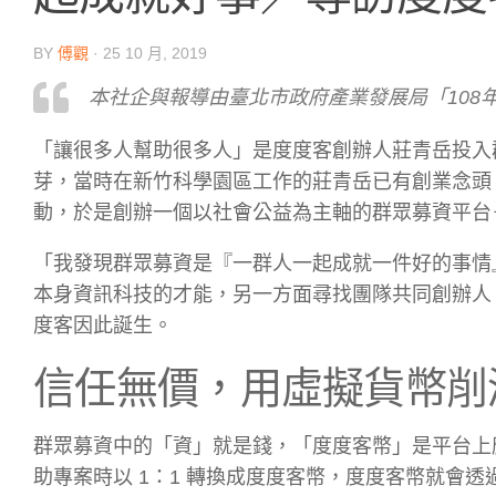
BY
傅觀
·
25 10 月, 2019
本社企與報導由臺北市政府產業發展局「108
「讓很多人幫助很多人」是度度客創辦人莊青岳投入群
芽，當時在新竹科學園區工作的莊青岳已有創業念頭
動，於是創辦一個以社會公益為主軸的群眾募資平台
「我發現群眾募資是『一群人一起成就一件好的事情
本身資訊科技的才能，另一方面尋找團隊共同創辦人
度客因此誕生。
信任無價，用虛擬貨幣削
群眾募資中的「資」就是錢，「度度客幣」是平台上
助專案時以 1：1 轉換成度度客幣，度度客幣就會