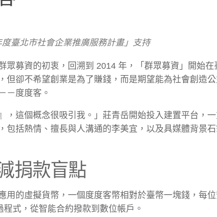
年度臺北市社會企業推廣服務計畫」支持
眾募資的初衷，回溯到 2014 年，「群眾募資」開始在
，但卻不希望創業是為了賺錢，而是期望能為社會創造公
－－度度客。
』，這個概念很吸引我。」莊青岳開始投入建置平台，一
，包括熱情、擅長與人溝通的李美宜，以及具媒體背景石
減捐款盲點
應用的虛擬貨幣，一個度度客幣相對於臺幣一塊錢，每位
透過程式，從智能合約撥款到數位帳戶。