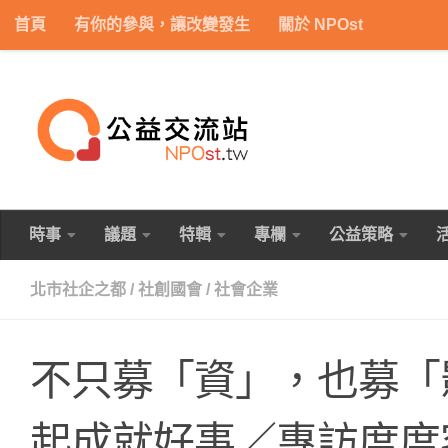
首頁
有你的參與，讓改變發生
關於 NPOst
Skip to content
時事
議題
特輯
專欄
公益策略
北市社企之都
/
社創國會
/
社會企業
不只募「資」，也募「
起成就好事／專訪度度