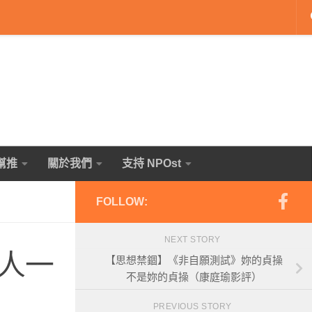
幫推
關於我們
支持 NPOst
FOLLOW:
NEXT STORY
人一
【思想禁錮】《非自願測試》妳的貞操
不是妳的貞操（康庭瑜影評）
PREVIOUS STORY