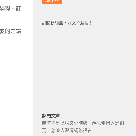
過程。莊
訂閱粉絲團，好文不漏接！
要的是讓
熱門文章
慈濟不是以服裝分階級、靜思堂用的是銅
瓦，慈濟人澄清網路謠言