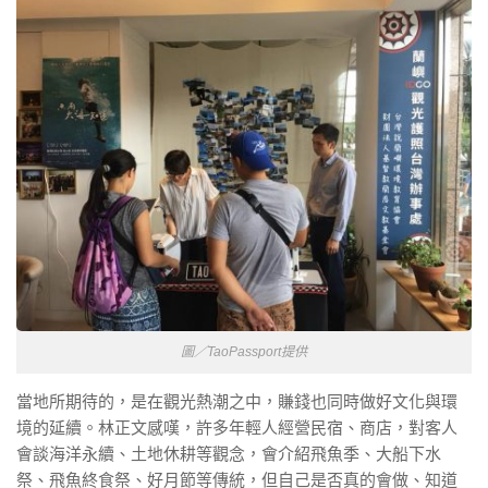
圖／TaoPassport提供
當地所期待的，是在觀光熱潮之中，賺錢也同時做好文化與環
境的延續。林正文感嘆，許多年輕人經營民宿、商店，對客人
會談海洋永續、土地休耕等觀念，會介紹飛魚季、大船下水
祭、飛魚終食祭、好月節等傳統，但自己是否真的會做、知道