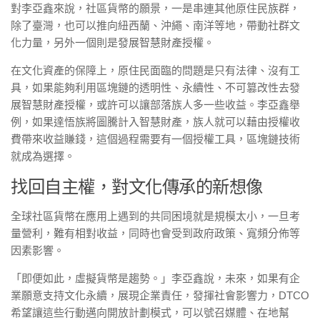
對李亞鑫來說，社區貨幣的願景，一是串連其他原住民族群，
除了臺灣，也可以推向紐西蘭、沖繩、南洋等地，帶動社群文
化力量，另外一個則是發展智慧財產授權。
在文化資產的保障上，原住民面臨的問題是只有法律、沒有工
具，如果能夠利用區塊鏈的透明性、永續性、不可篡改性去發
展智慧財產授權，或許可以讓部落族人多一些收益。李亞鑫舉
例，如果達悟族將圖騰計入智慧財產，族人就可以藉由授權收
費帶來收益賺錢，這個過程需要有一個授權工具，區塊鏈技術
就成為選擇。
找回自主權，對文化傳承的新想像
全球社區貨幣在應用上遇到的共同困境就是規模太小，一旦考
量營利，難有相對收益，同時也會受到政府政策、寬頻分佈等
因素影響。
「即便如此，虛擬貨幣是趨勢。」李亞鑫說，未來，如果有企
業願意支持文化永續，展現企業責任，發揮社會影響力，DTCO
希望讓這些行動邁向開放計劃模式，可以號召媒體、在地幫