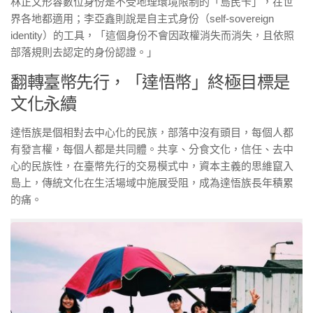
林正文形容數位身份是不受地理環境限制的「島民卡」，在世
界各地都適用；李亞鑫則說是自主式身份（self-sovereign
identity）的工具，「這個身份不會因政權消失而消失，且依照
部落規則去認定的身份認證。」
翻轉臺幣先行，「達悟幣」終極目標是
文化永續
達悟族是個相對去中心化的民族，部落中沒有頭目，每個人都
有發言權，每個人都是共同體。共享、分食文化，信任、去中
心的民族性，在臺幣先行的交易模式中，資本主義的思維竄入
島上，傳統文化在生活場域中施展受阻，成為達悟族長年積累
的痛。