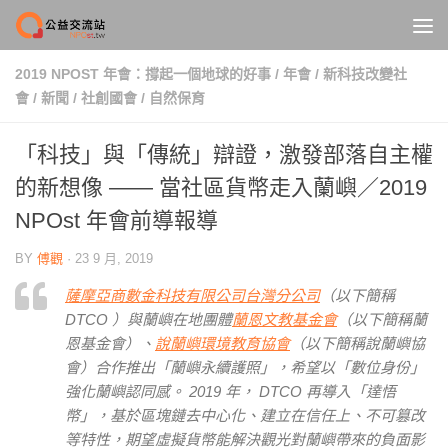
Skip to content
2019 NPOST 年會：撐起一個地球的好事
/
年會
/
新科技改變社
會
/
新聞
/
社創國會
/
自然保育
「科技」與「傳統」辯證，激發部落自主權
的新想像 —— 當社區貨幣走入蘭嶼／2019
NPOst 年會前導報導
BY
傅觀
·
23 9 月, 2019
薩摩亞商數金科技有限公司台灣分公司
（以下簡稱
DTCO ）與蘭嶼在地團體
蘭恩文教基金會
（以下簡稱蘭
恩基金會）、
說蘭嶼環境教育協會
（以下簡稱說蘭嶼協
會）合作推出「蘭嶼永續護照」，希望以「數位身份」
強化蘭嶼認同感。 2019 年， DTCO 再導入「達悟
幣」，基於區塊鏈去中心化、建立在信任上、不可篡改
等特性，期望虛擬貨幣能解決觀光對蘭嶼帶來的負面影