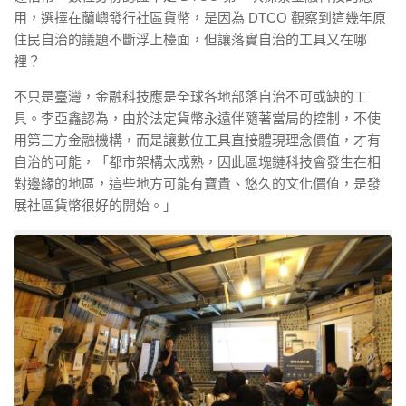
用，選擇在蘭嶼發行社區貨幣，是因為 DTCO 觀察到這幾年原
住民自治的議題不斷浮上檯面，但讓落實自治的工具又在哪
裡？
不只是臺灣，金融科技應是全球各地部落自治不可或缺的工
具。李亞鑫認為，由於法定貨幣永遠伴隨著當局的控制，不使
用第三方金融機構，而是讓數位工具直接體現理念價值，才有
自治的可能，「都市架構太成熟，因此區塊鏈科技會發生在相
對邊緣的地區，這些地方可能有寶貴、悠久的文化價值，是發
展社區貨幣很好的開始。」