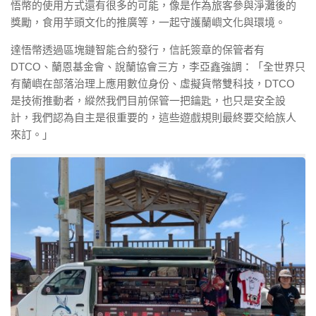
悟幣的使用方式還有很多的可能，像是作為旅客參與淨灘後的
獎勵，食用芋頭文化的推廣等，一起守護蘭嶼文化與環境。
達悟幣透過區塊鏈智能合約發行，信託簽章的保管者有
DTCO、蘭恩基金會、說蘭協會三方，李亞鑫強調：「全世界只
有蘭嶼在部落治理上應用數位身份、虛擬貨幣雙科技，DTCO
是技術推動者，縱然我們目前保管一把鑰匙，也只是安全設
計，我們認為自主是很重要的，這些遊戲規則最終要交給族人
來訂。」