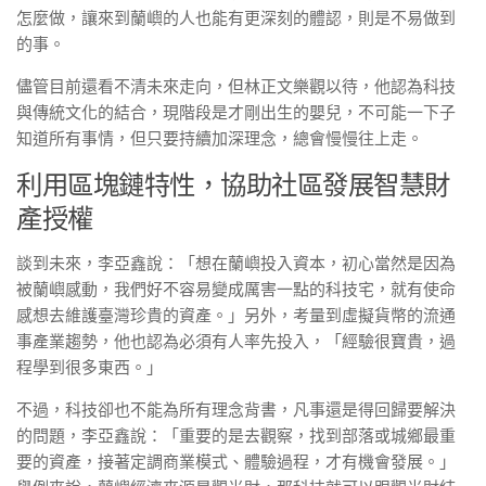
怎麼做，讓來到蘭嶼的人也能有更深刻的體認，則是不易做到
的事。
儘管目前還看不清未來走向，但林正文樂觀以待，他認為科技
與傳統文化的結合，現階段是才剛出生的嬰兒，不可能一下子
知道所有事情，但只要持續加深理念，總會慢慢往上走。
利用區塊鏈特性，協助社區發展智慧財
產授權
談到未來，李亞鑫說：「想在蘭嶼投入資本，初心當然是因為
被蘭嶼感動，我們好不容易變成厲害一點的科技宅，就有使命
感想去維護臺灣珍貴的資產。」另外，考量到虛擬貨幣的流通
事產業趨勢，他也認為必須有人率先投入，「經驗很寶貴，過
程學到很多東西。」
不過，科技卻也不能為所有理念背書，凡事還是得回歸要解決
的問題，李亞鑫說：「重要的是去觀察，找到部落或城鄉最重
要的資產，接著定調商業模式、體驗過程，才有機會發展。」