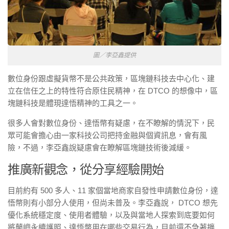
圖／李亞鑫提供
數位身份跟虛擬貨幣不是公共政策，區塊鏈科技去中心化、建
立在信任之上的特性符合原住民精神，在 DTCO 的想像中，區
塊鏈科技是體現達悟精神的工具之一。
很多人會對數位身份、達悟幣有疑慮，在不瞭解的情況下，民
眾可能會擔心由一家科技公司把持金融與個資訊息，會有風
險，不過，李亞鑫說疑慮會在瞭解區塊鏈技術後減緩。
推廣新觀念，從分享經驗開始
目前約有 500 多人、11 家個當地商家自發性申請數位身份，達
悟幣則有小部分人使用，但尚未普及。李亞鑫說， DTCO 想先
優化系統穩定度、使用者體驗，以及與當地人探索到底要如何
將蘭嶼永續護照、達悟幣用在哪些交易行為，目前還不急著擴