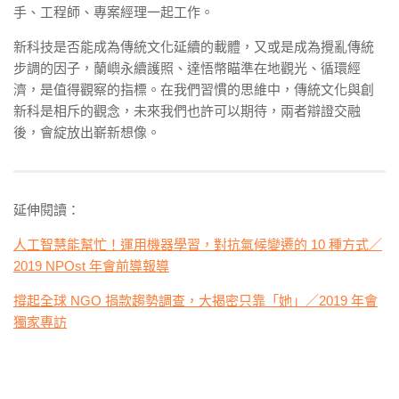
手、工程師、專案經理一起工作。
新科技是否能成為傳統文化延續的載體，又或是成為攪亂傳統
步調的因子，蘭嶼永續護照、達悟幣瞄準在地觀光、循環經
濟，是值得觀察的指標。在我們習慣的思維中，傳統文化與創
新科是相斥的觀念，未來我們也許可以期待，兩者辯證交融
後，會綻放出嶄新想像。
延伸閱讀：
人工智慧能幫忙！運用機器學習，對抗氣候變遷的 10 種方式／
2019 NPOst 年會前導報導
撐起全球 NGO 捐款趨勢調查，大揭密只靠「她」／2019 年會
獨家專訪