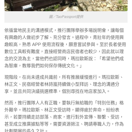
圖／TaoPassport提供
依循當地民主的溝通模式，推行團隊舉辦多場說明會，讓每個
有興趣的人做初步了解、充分發言。過程中，青壯年的使用興
趣較高，熟悉 APP 使用流程後，願意嘗試參與。至於長者使用
數位工具較有難度，直接經營商店民宿者也較少，因此就以理
念的交流為主，當他們也認同時，瑪拉歐斯說：「希望他們成
為智庫，教導我們如何保存傳統文化。」
現階段，在尚未達成共識前，所有推展緩慢進行。瑪拉歐斯、
林正文、民宿經營者林詩嵐持續做小型拜訪、理念的溝通分
享，並且共同決議挑選標準，個別尋找在地店家加入。
然而，推行團隊人人有正職，要執行無給職的「特別任務」格
外艱辛。瑪拉歐斯、林正文受訪時，顯得疲於奔命，紛紛表
示，若要持續走訪部落、商家，進行對外宣傳、聯繫、受訪，
甚至成立推廣據點等等，需要資源挹注、聘請專職人力，作為
計劃開展的長久之計。