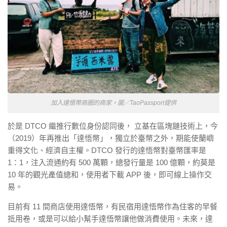
加入達悟幣商圈的商家。圖／TaoPassport提供
於是 DTCO 繼推行數位身份認同後， 立基在區塊鏈技術上，今
（2019）年再推出「達悟幣」，獨立於臺幣之外，期能使蘭嶼
重得文化、經濟自主權。DTCO 發行的達悟幣對臺幣匯率是
1：1，注入流通約有 500 萬顆，總發行量是 100 億顆，約莫是
10 年的觀光產值總和，使用者下載 APP 後，即可線上操作交
易。
目前有 11 間商店使用達悟幣，有民宿用達悟幣作為住客的早餐
抵用卷，或是可以給小幫手達悟幣讓他做消費使用。未來，達