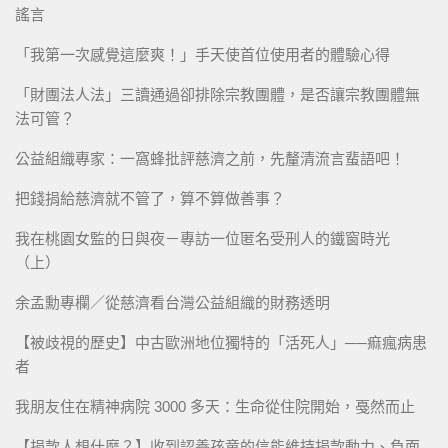
謠言
「我第一次感覺這麼爽！」手天使首位使用者的體驗心得
「財團法人法」三讀通過卻排除宗教團體，是否讓宗教團體無
法可管？
公益組織專家：一窩蜂批評慈濟之前，先釐清流言蜚語吧！
把錢捐給慈濟就不管了，算不算做善事？
我在桃園女監的日與夜－專訪一位匿名受刑人的鐵窗時光
（上）
余孟勳專欄／從慈濟看台灣公益組織的財務透明
【被歧視的歷史】中古歐洲地位獨特的「活死人」──痲瘋病患
者
我朋友住在精神病院 3000 多天：生命從住院開始，戞然而止
【捐款人想什麼？】收到認養孩童的信能維持捐款動力、負面