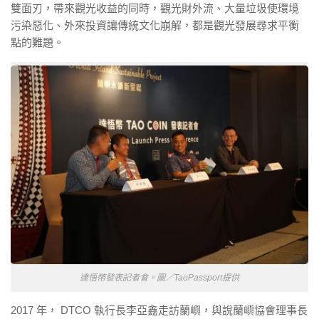
雙面刃，帶來觀光收益的同時，觀光財外流、大量垃圾使環境
污染惡化、外來投資讓傳統文化崩解，都是觀光發展尋求平衡
點的難題。
達悟幣發表記者會。圖／TaoPassport提供
2017 年， DTCO 執行長李亞鑫走訪蘭嶼，與說蘭嶼協會理事長