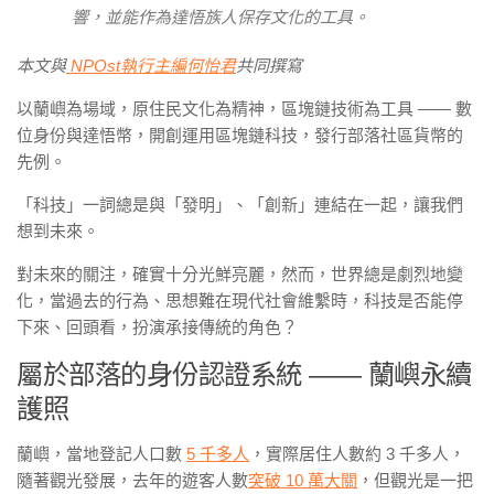
響，並能作為達悟族人保存文化的工具。
本文與
NPOst執行主編何怡君
共同撰寫
以蘭嶼為場域，原住民文化為精神，區塊鏈技術為工具 —— 數
位身份與達悟幣，開創運用區塊鏈科技，發行部落社區貨幣的
先例。
「科技」一詞總是與「發明」、「創新」連結在一起，讓我們
想到未來。
對未來的關注，確實十分光鮮亮麗，然而，世界總是劇烈地變
化，當過去的行為、思想難在現代社會維繫時，科技是否能停
下來、回頭看，扮演承接傳統的角色？
屬於部落的身份認證系統 —— 蘭嶼永續
護照
蘭嶼，當地登記人口數
5 千多人
，實際居住人數約 3 千多人，
隨著觀光發展，去年的遊客人數
突破 10 萬大關
，但觀光是一把