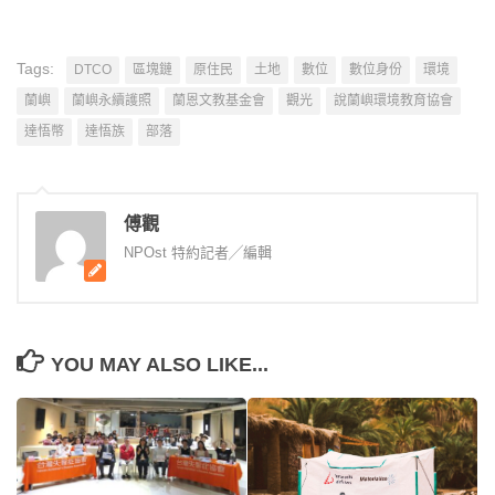
Tags:
DTCO
區塊鏈
原住民
土地
數位
數位身份
環境
蘭嶼
蘭嶼永續護照
蘭恩文教基金會
觀光
說蘭嶼環境教育協會
達悟幣
達悟族
部落
傅觀
NPOst 特約記者╱編輯
YOU MAY ALSO LIKE...