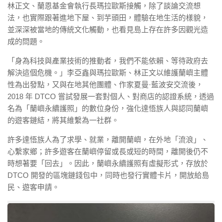
林正文、蘭恩基金會執行長瑪拉歐斯接觸，除了談論交流想
法，也實際跟著進地下屋、到芋頭田，體驗在地生活的樣貌，
並深深被當地的傳統文化觸動，也看見島上存在許多因觀光造
成的問題。
「身為科技與產業技術的推動者，我們不能依賴、等待政府去
解決這個危機。」李亞鑫與瑪拉歐斯、林正文以維護蘭嶼主體
性為出發點，又與在地其他團體、作家夏曼·藍波安交流後，
2018 年 DTCO 嘗試發展一套對個人、對商店的認證系統，透過
名為「蘭嶼永續護照」的數位身份，強化達悟族人與認同蘭嶼
的遊客鏈結，將其維繫為一社群。
許多達悟族人為了求學、就業，離開蘭嶼，在外地「流浪」、
心繫家鄉；許多遊客在蘭嶼停留或長或短的時間，離開後仍不
時想著要「回去」。因此，蘭嶼永續護照有虛擬形式，存放於
DTCO 開發的區塊鏈錢包中，同時也發行實體卡片，開放給島
民、遊客申請。