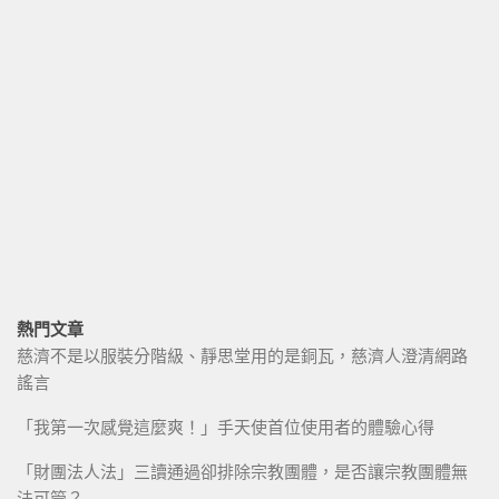
熱門文章
慈濟不是以服裝分階級、靜思堂用的是銅瓦，慈濟人澄清網路
謠言
「我第一次感覺這麼爽！」手天使首位使用者的體驗心得
「財團法人法」三讀通過卻排除宗教團體，是否讓宗教團體無
法可管？