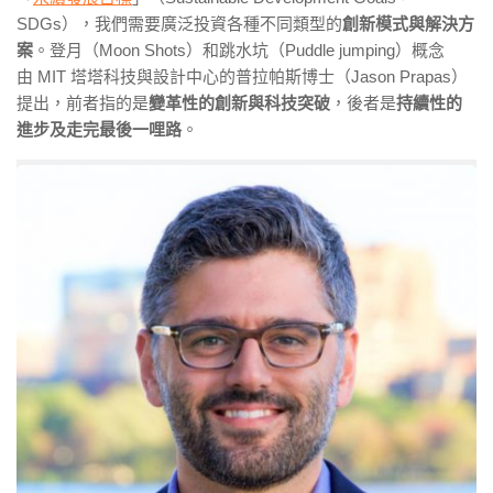
SDGs
），我們需要廣泛投資各種不同類型的
創新模式與解決方
案
。登月（
Moon Shots
）和跳水坑（
Puddle jumping
）概念
由
MIT
塔塔科技與設計中心的普拉帕斯博士（
Jason Prapas
）
提出，前者指的是
變革性的創新與科技突破
，後者是
持續性的
進步及走完最後一哩路
。