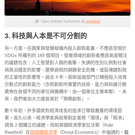
圖／Sam Jotham Sutharson @
unsplash
3. 科技與人本是不可分割的
另一方面，在國家與發展組織內投入創新能量，不應該受限於
SDGs 所
羅列的
169
個項目。發展領域的創新者應該高度關注
的議題包含：人工智慧對人類的衝擊、失調的性別比例對社會
與政治穩定的影響、選舉過程的網路安全危機，或區塊鏈
對政
府正當性的影響等。過去 4 年，
創新設施部門
已積極投入培育
分散式的創新能力（亦即創新所需要的技術、能力與知識分散
廣佈在各個不同的單位與機構中，由一個單位主導串聯）
，未
來，我們會加大力度投資於「預期創新」。
數十年前，許多國家對經濟成長的追求已導致嚴重的環境惡
果。長久以來，經濟學家與政策制定者將「環境」與「經濟」
視為 2 個獨立的議題
。但如英國經濟學家拉沃斯（
Kate
Rawford
）在
甜甜圈經濟學
（
Donut Economics
）中強調的，
在