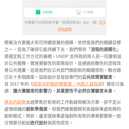
中國電子垃圾回收平臺「百度回收站」App。圖／
973
手机游戏
將解決方案擴大到可持續發展的規模，依然是我們的關鍵目標
之一，但為了確保它能持續下去，我們學到「
流程的規模化
」
是穩定新工作方式的基礎。UNDP 支持政府與人民一同重新設
計公共服務、實施實驗性的政策設計，並通過前瞻性的流程改
善公共規畫，這是我們在公共部門做創新的關鍵原則。聯合國
已在十多個國家，協助設計並發起專門的
公共政策實驗室
，
且
2017
年的《
成長中的政府實驗室：內部人員指南
》報告已強
調：
擴大實驗室的影響力，其重要性不必然在實驗室本身
。
過去的創新
太過聚焦於新奇的工作軌跡與解決方案，卻不足以
處理組織的
創新準備度
。但我們確實觀察到各國辦事處新興的
創新模式，例如，盧安達辦事處強制所有新的專案都要將一部
分預算分配給
迭代設計
與質性研究。