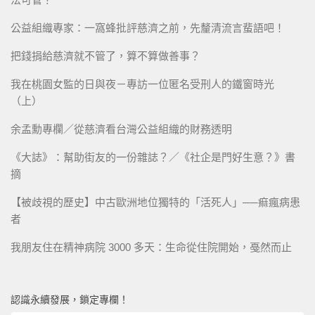
公益組織專家：一窩蜂批評慈濟之前，先釐清流言蜚語吧！
把錢捐給慈濟就不管了，算不算做善事？
我在桃園女監的日與夜－專訪一位匿名受刑人的鐵窗時光
（上）
余孟勳專欄／從慈濟看台灣公益組織的財務透明
《大誌》：幫助街友的一份雜誌？／《社企是門好生意？》書
摘
【被歧視的歷史】中古歐洲地位獨特的「活死人」──痲瘋病患
者
我朋友住在精神病院 3000 多天：生命從住院開始，戞然而止
認識永續發展，鎖定專欄！