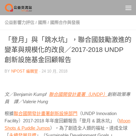
Skip to content
公益影響力評估
/
國際
/
國際合作與發展
「登月」與「跳水坑」，聯合國鼓勵激進的
變革與規模化的改良／2017-2018 UNDP
創新設施基金回顧報告
BY
NPOST 編輯室
·
24 10 月, 2018
文／
Benjamin Kumpf
聯合國開發計畫署（UNDP）
創新政策專
員 譯／
Valerie Hung
根據
聯合國開發計畫署創新設施部門
（
UNDP Innovation
Facility
）
2017-2018
年年度回顧報告「登月 & 跳水坑」（
Moon
Shots & Puddle Jumps
）
，為了創造全人類的福祉，達成全球
「
永續發展目標
」（
Sustainable Development Goals，