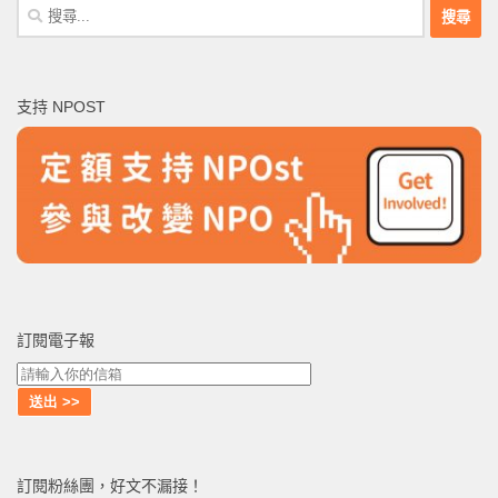
搜
尋
關
鍵
支持 NPOST
字:
訂閱電子報
訂閱粉絲團，好文不漏接！