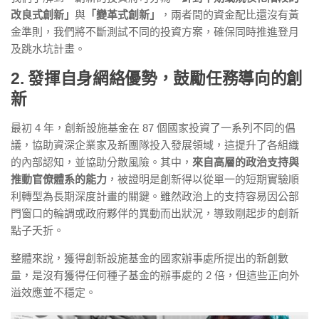
改良式創新」
與
「變革式創新」
，兩者間的資金配比還沒有黃
金準則，我們將不斷測試不同的投資方案，確保同時推進登月
及跳水坑計畫。
2. 發揮自身網絡優勢，鼓勵任務導向的創
新
最初 4 年，創新設施基金在
87
個國家投資了一系列不同的倡
議，協助資深企業家及新團隊投入發展領域，這提升了各組織
的內部認知，並協助分散風險。其中，
來自高層的政治支持與
推動官僚體系的能力
，被證明是創新得以從單一的短期實驗順
利轉型為長期深度計畫的關鍵。雖然政治上的支持容易因公部
門窗口的輪調或政府夥伴的異動而出狀況，導致剛起步的創新
點子夭折。
整體來說，獲得創新設施基金的國家辦事處所提出的新創數
量，是沒有獲得任何種子基金的辦事處的 2 倍，但這些正向外
溢效應並不穩定。