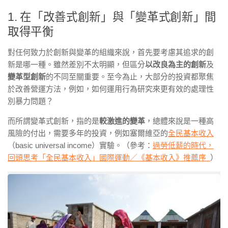
1. 在「改善式創新」與「變革式創新」間
取得平衡
對任何致力於創新與變革的組織來說，首先要考慮其追求的創
新是哪一種。雖然差別不太明顯，但區分
以改良為主的創新
及
變革型創新
的不同至關重要。至今為止，大部分的投資都聚焦
於改善營運方法，例如，如何運用行為研究來更有效的處理性
別暴力問題？
而所謂變革式創新，指的是
較激進的變革
，總體來說是一種高
風險的付出，需要多年的投資，例如塞爾維亞的
全民基本收入
（
basic universal income
）實驗。（參考：
過勞低薪的時代，
回頭思考「全民基本收入」國際運動／《基本收入》推薦序
）