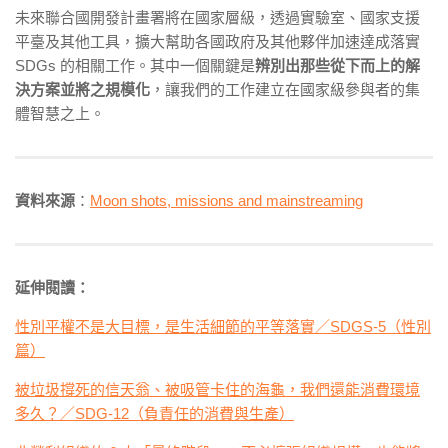
未來聯合國開發計畫署將在國家層級，透過實驗室、國家支援
平臺及其他工具，擴大幫助各國政府及其他夥伴加速達成落實
SDGs 的相關
工作。其中一個關鍵是
辨別出那些從下而上的解
決方案並將之規模化
，讓我們的工作建立在國家級參與者的集
體智慧之上。
資料來源
：
Moon shots, missions and mainstreaming
延伸閱讀：
性別平權不是大目標，是生活細節的平等落實／SDGS-5（性別
篇）
被垃圾撐死的信天翁、被吸管卡住的海龜，我們還能消費環境
多久？／SDG-12（負責任的消費與生產）