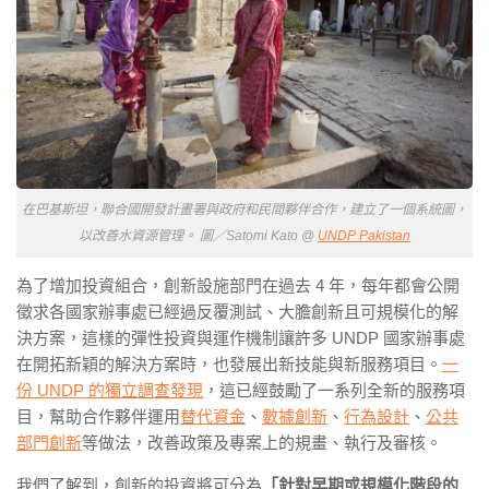
在巴基斯坦，聯合國開發計畫署與政府和民間夥伴合作，建立了一個系統圖，
以改善水資源管理。 圖／Satomi Kato @
UNDP Pakistan
為了增加投資組合，
創新設施部門
在過去 4 年，每年都會公開
徵求各國家辦事處已經過反覆測試、大膽創新且可規模化的解
決方案，這樣的彈性投資與運作機制讓許多
UNDP
國家辦事處
在開拓新穎的解決方案時，也發展出新技能與新服務項目。
一
份 UNDP 的獨立調查發現
，這已經鼓勵了一系列全新的服務項
目，幫助合作夥伴運用
替代資金
、
數據創新
、
行為設計
、
公共
部門創新
等做法，改善政策及專案上的規畫、執行及審核。
我們了解到，
創新的投資將可分為
「針對早期或規模化階段的