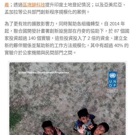
義
；透過
區塊鏈科技
提升印度土地登記情況；以及亞美尼亞、
孟加拉等公共部門創新程序規模化的案例。
為了更有效的擴散影響力，同時幫助各組織轉型，自 2014 年
起，聯合國開發計畫署
創新設施部
在丹麥的協助下，於
87
個國
家投資超過
140
個實驗，這些投資投入
了 2 倍的資金
、建立全
新的夥伴關係並幫助新的工作方法規模化，其中有
超過
40% 的
實驗
介於公家機關與民間部門之間。