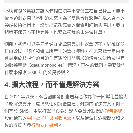
不切實際的樂觀常讓人們相信壞事不會發生在自己身上，更不
擅長預測對自己不利的未來。為了幫助合作夥伴在以人為本的
尖端技術運用上，設計出能夠究責的問責制結構與準則，發展
組織不僅要為不確定性，也要為獨裁的未來做打算。
例如，我們可以事先準備好哪些問責制和安全防範，以確保今
日由公民、移民和難民所產生的數據資料，在未來幾十年內不
會被用於歧視性的目的？有鑑於日益增加的演算法決策及現有
的數據壟斷（
data monopolies
）情況，現在的我們，需要做些
什麼來保護
2030
年的公民參與？
4. 擴大流程，而不僅是解決方案
自
2014
年以來，聯合國開發計畫署與合作夥伴一同孵化並擴大
了能解決貪汙、環境惡化和災後重建等難題的解決方案，如一
個基於
SMS
，用以打擊巴布亞紐幾內亞貪汙狀況的
報告系統
；
設計精巧的
中國電子垃圾回收
App
，以及伊波拉危機期間和之
後的救援人員
行動支付機制
。