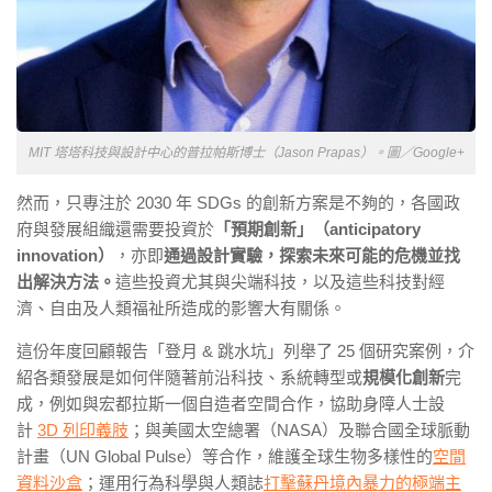
MIT
塔塔科技與設計中心的普拉帕斯博士（
Jason Prapas
）。
圖／Google+
然而，只專注於
2030
年 SDGs 的創新方案是不夠的，各國政
府與發展組織還需要投資於
「預期創新」（
anticipatory
innovation
）
，亦即
通過設計實驗，探索未來可能的危機並找
出解決方法。
這些投資尤其與尖端科技，以及這些科技對經
濟、自由及人類福祉所造成的影響大有關係。
這份年度回顧報告「登月 & 跳水坑」列舉了
25
個研究案例，介
紹各類發展是如何伴隨著前沿科技、系統轉型或
規模化創新
完
成，例如與宏都拉斯一個自造者空間合作，協助身障人士設
計
3D
列印義肢
；與美國太空總署（
NASA
）及聯合國全球脈動
計畫（
UN Global Pulse
）等合作，維護全球生物多樣性的
空間
資料沙盒
；運用行為科學與人類誌
打擊蘇丹境內暴力的極端主