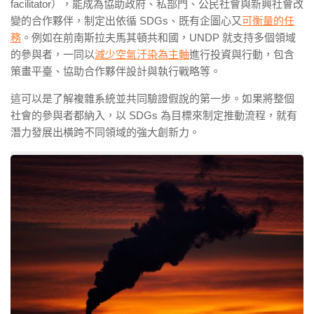
facilitator
），能成為協助政府、私部門、公民社會與新興社會改
變的合作夥伴，制定出依循
SDGs
、既有企圖心又
可衡量的任
務
。例如在前南斯拉夫馬其頓共和國，
UNDP
就支持多個領域
的參與者，一同以
減少空氣汙染為主軸
進行投資與行動，包含
策畫平臺、協助合作夥伴設計與執行戰略等。
這可以是了解複雜系統並共同驗證假說的第一步。如果將整個
社會的參與者都納入，以
SDGs 為目標來
制定推動流程，就有
潛力發展出橫跨不同領域的強大創新力。