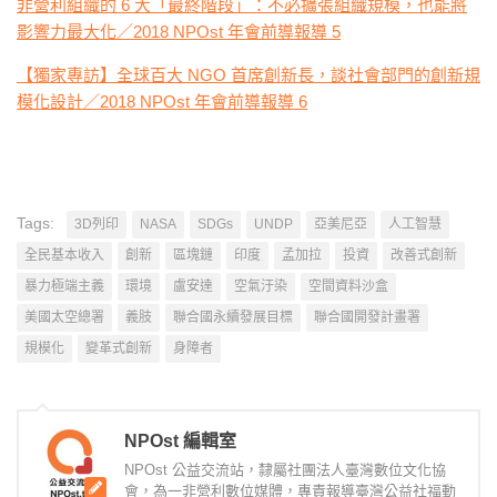
非營利組織的 6 大「最終階段」：不必擴張組織規模，也能將
影響力最大化／2018 NPOst 年會前導報導 5
【獨家專訪】全球百大 NGO 首席創新長，談社會部門的創新規
模化設計／2018 NPOst 年會前導報導 6
Tags:
3D列印
NASA
SDGs
UNDP
亞美尼亞
人工智慧
全民基本收入
創新
區塊鏈
印度
孟加拉
投資
改善式創新
暴力極端主義
環境
盧安達
空氣汙染
空間資料沙盒
美國太空總署
義肢
聯合國永續發展目標
聯合國開發計畫署
規模化
變革式創新
身障者
NPOst 編輯室
NPOst 公益交流站，隸屬社團法人臺灣數位文化協
會，為一非營利數位媒體，專責報導臺灣公益社福動