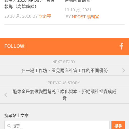
導者／2018 NPOst 年會後
建構防禦碉堡
報導（高雄座談）
13 10 月, 2021
29 10 月, 2018
BY
李育琴
BY
NPOST 編輯室
FOLLOW:
NEXT STORY
在一場工作坊，看見兩岸社會工作的不同優勢
PREVIOUS STORY
退休金是氣候變遷幫兇？綠化資本，拒絕讓社福變成威
脅
搜尋站上文章
搜