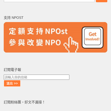
尋
關
鍵
支持 NPOST
字:
訂閱電子報
訂閱粉絲團，好文不漏接！