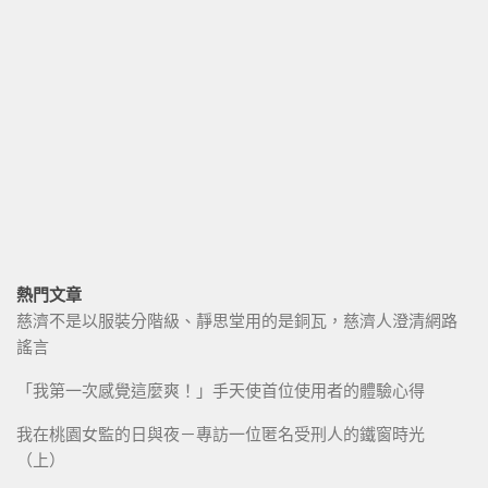
熱門文章
慈濟不是以服裝分階級、靜思堂用的是銅瓦，慈濟人澄清網路
謠言
「我第一次感覺這麼爽！」手天使首位使用者的體驗心得
我在桃園女監的日與夜－專訪一位匿名受刑人的鐵窗時光
（上）