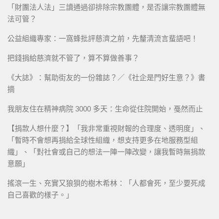
「財團法人法」三讀通過卻排除宗教團體，是否讓宗教團體無
法可管？
公益組織專家：一窩蜂批評慈濟之前，先釐清流言蜚語吧！
把錢捐給慈濟就不管了，算不算做善事？
《大誌》：幫助街友的一份雜誌？／《社企是門好生意？》書
摘
我朋友住在精神病院 3000 多天：生命從住院開始，戞然而止
【捐款人想什麼？】「我非常重視財報的合理度、透明度」、
「暫時不會想再捐給全球性組織，想支持更多在地服務型組
織」、「對社會或自己的想法一陣一陣改變，讓我暫時無捐款
意願」
搖滾一生、充實又狼狽的樹木希林：「人都會死，至少要死成
自己喜歡的樣子。」