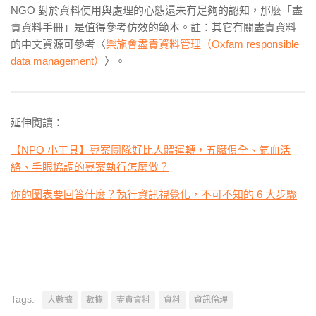
NGO 對於資料使用與處理的心態還未有足夠的認知，那麼「盡
責資料手冊」是值得參考仿效的範本。註：其它有關盡責資料
的中文資源可參考〈
樂施會盡責資料管理（Oxfam responsible
data management）
〉。
延伸閱讀：
【NPO 小工具】專案團隊好比人體運轉，五臟俱全、氣血活
絡、手眼協調的專案執行怎麼做？
你的圖表要回答什麼？執行資訊視覺化，不可不知的 6 大步驟
Tags:
大數據
數據
盡責資料
資料
資訊倫理