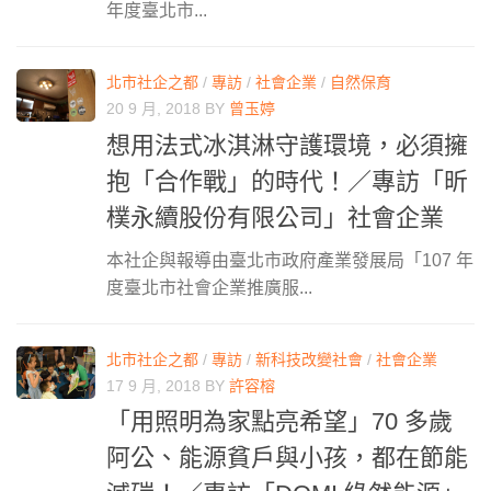
年度臺北市...
北市社企之都
/
專訪
/
社會企業
/
自然保育
20 9 月, 2018
BY
曾玉婷
想用法式冰淇淋守護環境，必須擁
抱「合作戰」的時代！／專訪「昕
樸永續股份有限公司」社會企業
本社企與報導由臺北市政府產業發展局「107 年
度臺北市社會企業推廣服...
北市社企之都
/
專訪
/
新科技改變社會
/
社會企業
17 9 月, 2018
BY
許容榕
「用照明為家點亮希望」70 多歲
阿公、能源貧戶與小孩，都在節能