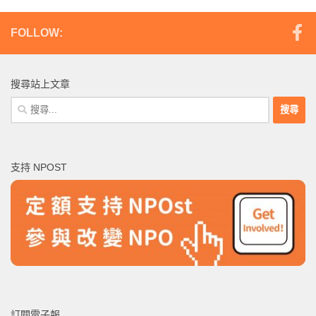
FOLLOW:
搜尋站上文章
搜
尋
關
鍵
支持 NPOST
字:
訂閱電子報