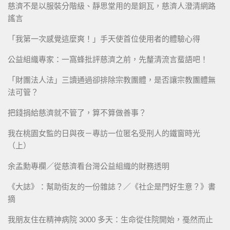
慈濟不是以服裝分階級、靜思堂用的是銅瓦，慈濟人澄清網路
謠言
「我第一次感覺這麼爽！」手天使首位使用者的體驗心得
公益組織專家：一窩蜂批評慈濟之前，先釐清流言蜚語吧！
「財團法人法」三讀通過卻排除宗教團體，是否讓宗教團體無
法可管？
把錢捐給慈濟就不管了，算不算做善事？
我在桃園女監的日與夜－專訪一位匿名受刑人的鐵窗時光
（上）
余孟勳專欄／從慈濟看台灣公益組織的財務透明
《大誌》：幫助街友的一份雜誌？／《社企是門好生意？》書
摘
我朋友住在精神病院 3000 多天：生命從住院開始，戞然而止