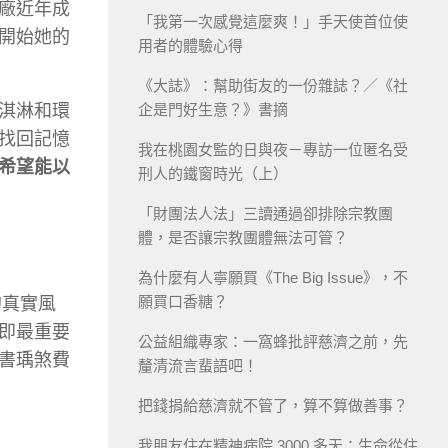
廠近年成
「我第一次感覺這麼爽！」手天使首位使
開始她的
用者的體驗心得
《大誌》：幫助街友的一份雜誌？／《社
淇淋和環
企是門好生意？》書摘
找回記憶
我在桃園女監的日與夜－專訪一位匿名受
希望能以
刑人的鐵窗時光（上）
「財團法人法」三讀通過卻排除宗教團
體，是否讓宗教團體無法可管？
為什麼有人寧願買《The Big Issue》，不
願買口香糖？
的真實風
即最重要
公益組織專家：一窩蜂批評慈濟之前，先
書瑀煞費
釐清流言蜚語吧！
把錢捐給慈濟就不管了，算不算做善事？
我朋友住在精神病院 3000 多天：生命從住