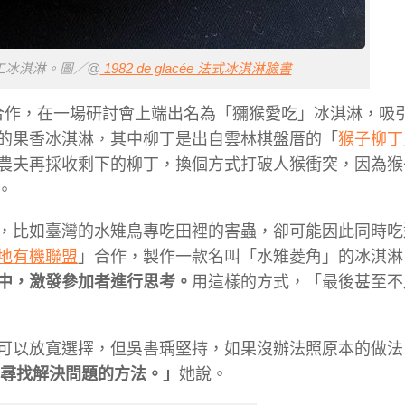
手工冰淇淋。圖／@
1982 de glacée 法式冰淇淋臉書
合作，在一場研討會上端出名為「獼猴愛吃」冰淇淋，吸
的果香冰淇淋，其中柳丁是出自雲林棋盤厝的「
猴子柳丁
農夫再採收剩下的柳丁，換個方式打破人猴衝突，因為猴
。
，比如臺灣的水雉鳥專吃田裡的害蟲，卻可能因此同時吃
地有機聯盟
」合作，製作一款名叫「水雉菱角」的冰淇淋
中，激發參加者進行思考。
用這樣的方式，「最後甚至不
可以放寬選擇，但吳書瑀堅持，如果沒辦法照原本的做法
尋找解決問題的方法。」
她說。