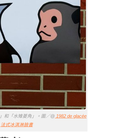
愛吃」和「水雉菱角」。圖／@
1982 de glacée
法式冰淇淋臉書