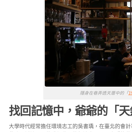
隱身在巷弄透天厝中的「
1
找回記憶中，爺爺的「天
大學時代經常擔任環境志工的吳書瑀，在臺北的會計事