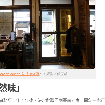
982 de glacée 法式冰淇淋
」。攝影／曾玉婷
然味」
務所工作 4 年後，決定辭職回到臺南老家，開創一處