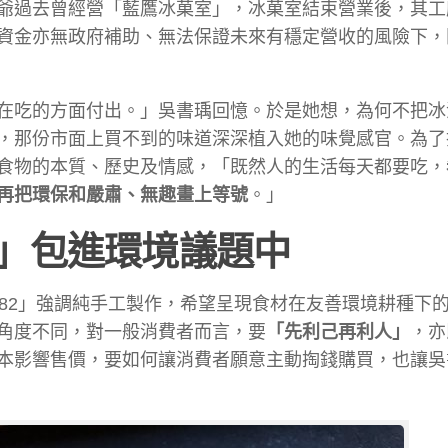
爺過去曾經營「藍鷹冰菓室」，冰菓室結束營業後，其工
資金亦無政府補助、無法保證未來有穩定營收的風險下，
在吃的方面付出。」吳書瑀回憶。於是她想，為何不把冰
，那份市面上買不到的味道深深植入她的味覺感官。為了
食物的本質、歷史及情感，「既然人的生活每天都要吃，
再把環保和嚴肅、無趣畫上等號
。」
」包進環境議題中
82」強調純手工製作，希望呈現食材在友善環境耕種下
角度不同，對一般消費者而言，要
「先利己再利人」
，亦
本影響售價，要如何讓消費者願意主動掏錢購買，也讓吳