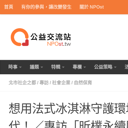
首頁
有你的參與，讓改變發生
關於 NPOst
Skip to content
時事
議題
特輯
專欄
公益策略
北市社企之都
/
專訪
/
社會企業
/
自然保育
想用法式冰淇淋守護環
代！／專訪「昕樸永續