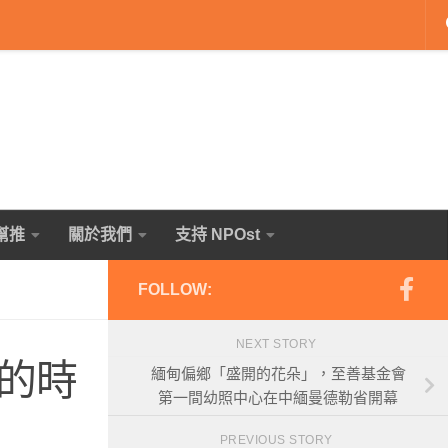
幫推
關於我們
支持 NPOst
FOLLOW:
NEXT STORY
的時
緬甸偏鄉「盛開的花朵」，至善基金會
第一間幼照中心在中緬曼德勒省開幕
PREVIOUS STORY