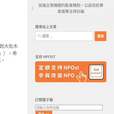
加強主管機關的監督機制，公益信託專
章或專法待討論
搜尋站上文章
搜
尋
起大批木
關
鍵
2」），希
支持 NPOST
字:
值。
訂閱電子報