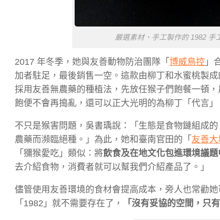
嚴選素材、手工製作的 1982 
2017 年冬季，她與友善動物防治團隊「
博威鳥控
」
加者駐足，最後銷售一空。這款由柳丁和水蜜桃製成
採用友善無農藥的種植法，先放任猴子們飽餐一頓，
飽便不會再搗亂，還可以正大光明的為柳丁「代言」
不只是猴害問題，吳書瑀說：「生態是食物鏈組成的
農藥而瀕臨絕種。」為此，她和臺南官田的「
友善大
「獼猴愛吃」類似：將
飲食及在地文化包進環境議題
去介紹食物，消費者就可以幫我們介紹產品了。」
儘管使用友善環境的食材會提高成本，旁人也常勸她
「1982」就不需要存在了，
「沒有妥協的空間，只有