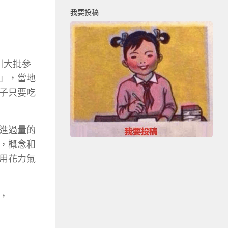
我要投稿
引大批參
」，當地
子只要吃
進過量的
，概念和
用花力氣
，