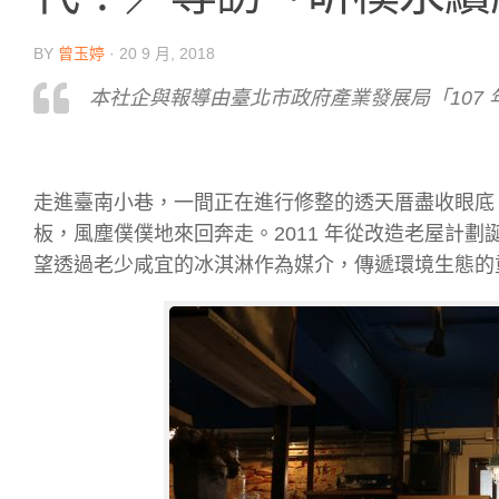
BY
曾玉婷
·
20 9 月, 2018
本社企與報導由臺北市政府產業發展局「107
走進臺南小巷，一間正在進行修整的透天厝盡收眼底
板，風塵僕僕地來回奔走。2011 年從改造老屋計劃
望透過老少咸宜的冰淇淋作為媒介，傳遞環境生態的重要性