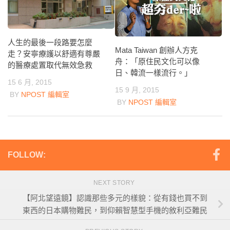
人生的最後一段路要怎麼
Mata Taiwan 創辦人方克
走？安寧療護以舒適有尊嚴
舟：「原住民文化可以像
的醫療處置取代無效急救
日、韓流一樣流行。」
15 6 月, 2015
15 9 月, 2015
BY
NPOST 編輯室
BY
NPOST 編輯室
FOLLOW:
NEXT STORY
【阿北望遠鏡】認識那些多元的樣貌：從有錢也買不到
東西的日本購物難民，到仰賴智慧型手機的敘利亞難民