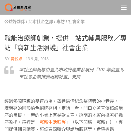
Skip to content
公益好夥伴
/
北市社企之都
/
專訪
/
社會企業
職能治療師創業，提供一站式輔具服務／專
訪「窩新生活照護」社會企業
BY
黃愉婷
·
13 9 月, 2018
本社企與報導由臺北市政府產業發展局「107 年度臺北
市社會企業推廣服務計畫」支持
經過熱鬧喧騰的雙連市場，鑽進馬偕紀念醫院旁的小巷弄，一
塊明亮的圓形橘色招牌亮相，定睛一看，門口立著宣傳照護講
座的黑板，一旁的小桌上有幾款文宣，透明落地窗內擺著好幾
座輪椅，這裡是「
窩新生活照護
」（以下簡稱「窩新」），專
門提供輔具購買、照護資源轉介與諮詢服務等，希望透過「一