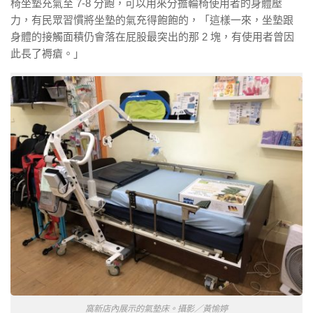
椅坐墊充氣至 7-8 分飽，可以用來分擔輪椅使用者的身體壓
力，有民眾習慣將坐墊的氣充得飽飽的，「這樣一來，坐墊跟
身體的接觸面積仍會落在屁股最突出的那 2 塊，有使用者曾因
此長了褥瘡。」
窩新店內展示的氣墊床。攝影／黃愉婷