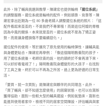
此外，除了輔具挑選與教學，陳建宏也提供輪椅
「擺位系統」
的調整服務。擺位系統是輪椅的配件，例如頭靠、背靠等，陳
建宏拿出近期為一位 80 多歲老婦人調整擺位系統的照片：「這
配件看起來歪歪的，不是我們不專業哦！而是這位阿嬤的脊椎
因為中風的關係，本來就是歪的。擺位系統不是為了矯正姿
勢，而是讓身體損傷不要繼續惡化。」
擺位配件的使用，等於擴充了原先使用的輪椅彈性，讓輔具能
與身體更貼合。陳建宏再舉例：「像這個陽明教養院的孩子，
用了擺位系統後，老師欣喜的說，他的頭終於不會再滑下來，
可以好好看電視了！」陽明教養院身體變形的大孩子，在找對
了工具之後，終於可以不再為之所苦，過上更為舒適的日常生
活。
「要買，就一次買對」是陳建宏與夥伴的共同理念。此外，
「買了輔具，卻不知道怎麼使用」的困窘狀態，也可以在窩新
獲得協助，面對一些較大型的輔具擺設，例如氣墊床，窩新也
能進到使用者家中，檢視不同的居家空間陳設，評估輔具與家