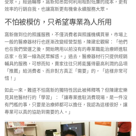
受眾。」經過輔導，窩新知悉如何利用相對低廉的成本，更有
效率的行銷自我，也讓窩新更有機會永續服務大眾。
不怕被模仿，只希望專業為人所用
窩新做到位的照護服務，不僅消費者與照護機構買單，市場上
一般的醫療器材行也逐漸改變經營型態，陳建宏觀察：「他們
也在我們營運之後，開始聘用以前沒有的專業職能治療師進駐
店家，在第一線為民眾解惑。」過去，醫療器材行只提供經銷
輔具的服務，可想而知，賣家往往只將能獲得最高利潤的品項
「推薦」給消費者、而非對方真正「需要」的，「這樣非常可
惜！」
如此一來，難道不怕窩新的獨特性因此被稀釋嗎？但陳建宏樂
見其他醫材行的「學習」：「讓專業進駐消費現場，是一件沒
有門檻的事，只要是治療師都可以擔任，我認為這樣很好，讓
專業可以真的協助到需要的人。」