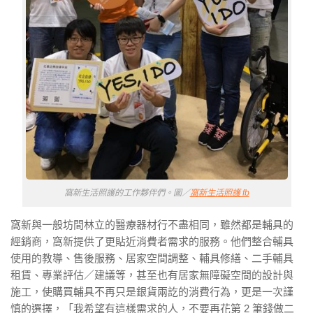
窩新生活照護的工作夥伴們。圖／
窩新生活照護 fb
窩新與一般坊間林立的醫療器材行不盡相同，雖然都是輔具的
經銷商，窩新提供了更貼近消費者需求的服務。他們整合輔具
使用的教導、售後服務、居家空間調整、輔具修繕、二手輔具
租賃、專業評估／建議等，甚至也有居家無障礙空間的設計與
施工，使購買輔具不再只是銀貨兩訖的消費行為，更是一次謹
慎的選擇，「我希望有這樣需求的人，不要再花第 2 筆錢做二