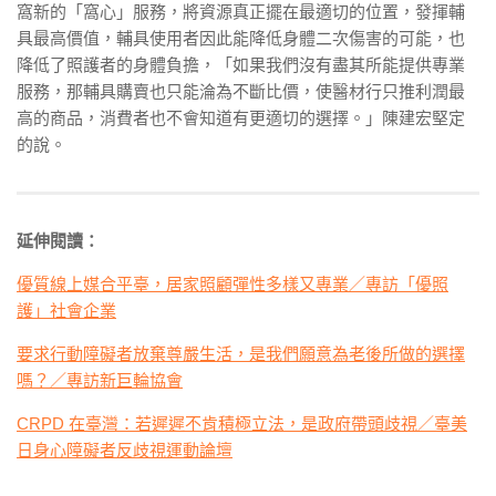
窩新的「窩心」服務，將資源真正擺在最適切的位置，發揮輔
具最高價值，輔具使用者因此能降低身體二次傷害的可能，也
降低了照護者的身體負擔，「如果我們沒有盡其所能提供專業
服務，那輔具購賣也只能淪為不斷比價，使醫材行只推利潤最
高的商品，消費者也不會知道有更適切的選擇。」陳建宏堅定
的說。
延伸閱讀：
優質線上媒合平臺，居家照顧彈性多樣又專業／專訪「優照
護」社會企業
要求行動障礙者放棄尊嚴生活，是我們願意為老後所做的選擇
嗎？／專訪新巨輪協會
CRPD 在臺灣：若遲遲不肯積極立法，是政府帶頭歧視／臺美
日身心障礙者反歧視運動論壇