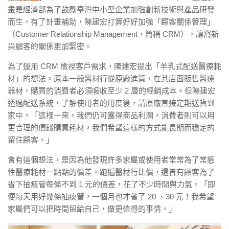
畫是經濟部為了鼓勵臺灣中小型企業加強創新技術與產品研發
而生，有了計畫補助，陳建宏打算好好加強「顧客關係管理」
（Customer Relationship Management，簡稱 CRM），讓窩新
與顧客的關係更加緊密。
為了運用 CRM 檢視客戶需求，陳建宏提出「羊乳式配送醫療耗
材」的想法。原本一般醫材行從原廠進貨，在其店面販售醫療
器材，購買的消費者必須吸收至少 2 層的經銷成本。但陳建宏
透過配送系統，了解使用者的用度後，請原廠直接定期送貨到
家中，「這樣一來，我們仍可獲得商品利潤，消費者則可以用
更合理的價錢購買耗材，我們希望這樣的方式能長期而穩定的
留住顧客。」
會有這個想法，是因為他發現許多家屬或使用者常常為了常態
性醫療耗材一點點的價差，跑遍醫材行比價，還曾有顧客為了
省下抽痰管每條不到 1 元的價差，花了不少時間與力氣，「即
便每天用好幾條抽痰管，一個月也才省了 20 、30 元！我希望
家屬們可以把時間留給自己，做更值得的事情。」