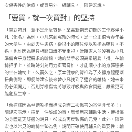
次傷害性的治療，或買另外一組輔具。」陳建宏說。
「要買，就一次買對」的堅持
「買對輔具」並不是那麼容易，拿窩新創業初期的工作夥伴小
凡（化名）為例。小凡來到窩新的時候，是一位正值青春年華
的大學生，由於天生患病，從很小的時候便以輪椅為輔具。不
過，也許因為輔具相關知識不受重視，當時家人並沒有為小凡
準備合乎身體需求的輪椅，她的雙手必須高舉過肩「掛」在輪
椅把手上，並時時刻刻用力挺著脊椎，才能讓小小的身軀穩妥
的坐在輪椅上，久而久之，原本健康的脊椎為了支撐身體逐漸
扭曲側彎，即便陳建宏後來替小凡找到了適合的輪椅，她未來
仍必須開刀，否則脊椎傷害將導致呼吸與飲食問題，嚴重更可
能危及生命。
「像這樣因為坐錯輪椅而造成身體二次傷害的案例非常多！」
陳建宏表示，這是一件詭譎的事，應當用來輔助生活、使損傷
的身體能更舒適的輔具，卻成為再度致傷的元兇。此外，陳建
宏也以常見的輪椅坐墊為例，說明正確使用輔具的重要性：輪