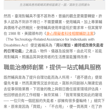
生活輔具應用範疇其實相當廣泛。圖／窩新生活照護 fb
然而，臺灣對輔具不僅不甚熟悉，普遍的觀念更需要轉變，許
多人認為不到非不得已，不需要購置、使用輔具，加上專業輔
具價格不必然親民，使得輔具使用率遠低於需求率。但其實早
在 1988 年，美國頒布的《
身心障礙者科技相關輔助法案
》
（The Technology-Related Assistance for Individuals with
Disabilities Act）便定義輔具為「
用以增加、維持或改善失能者
的日常功能
」之產品、物件、儀器及設施等，由此可見，若能
用對輔具，照護品質與使用者的生活應當能獲得改善。
職能治療師創業，提供一站式輔具服務
既然輔具是為了提升自理功能而為人所用，「適不適合」便是
優先考量，然而真實情況並非如此。窩新共同創辦人陳建宏過
去從事保險業務，下班後的晚上與假日擔任居家環境評估員，
他回想過去的工作經驗，無奈笑稱：「我常常撞見如此的窘境
── 一位只有一個屁股的失能者，卻擁有很多臺輪椅！」細究下
來，原來是因為「買錯」、「不合用」，便一買再買，花了許