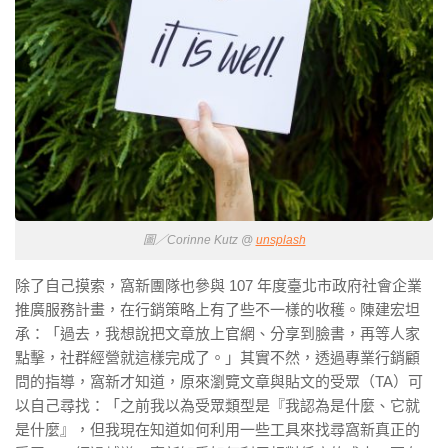
圖／Corinne Kutz @
unsplash
除了自己摸索，窩新團隊也參與 107 年度臺北市政府社會企業
推廣服務計畫，在行銷策略上有了些不一樣的收穫。陳建宏坦
承：「過去，我想說把文章放上官網、分享到臉書，再等人家
點擊，社群經營就這樣完成了。」其實不然，透過專業行銷顧
問的指導，窩新才知道，原來瀏覽文章與貼文的受眾（TA）可
以自己尋找：「之前我以為受眾類型是『我認為是什麼、它就
是什麼』，但我現在知道如何利用一些工具來找尋窩新真正的