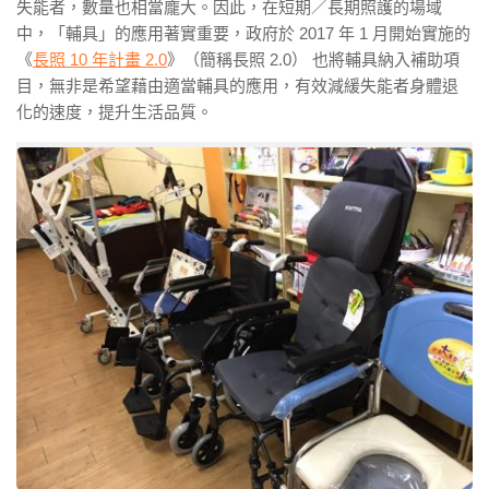
失能者，數量也相當龐大。因此，在短期／長期照護的場域
中，「輔具」的應用著實重要，政府於 2017 年 1 月開始實施的
《
長照 10 年計畫 2.0
》（簡稱長照 2.0） 也將輔具納入補助項
目，無非是希望藉由適當輔具的應用，有效減緩失能者身體退
化的速度，提升生活品質。