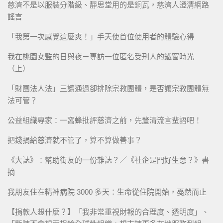
慈濟不是以服裝分階級、靜思堂用的是銅瓦，慈濟人澄清網路
謠言
「我第一次感覺這麼爽！」手天使首位使用者的體驗心得
我在桃園女監的日與夜－專訪一位匿名受刑人的鐵窗時光
（上）
「財團法人法」三讀通過卻排除宗教團體，是否讓宗教團體無
法可管？
公益組織專家：一窩蜂批評慈濟之前，先釐清流言蜚語吧！
把錢捐給慈濟就不管了，算不算做善事？
《大誌》：幫助街友的一份雜誌？／《社企是門好生意？》書
摘
我朋友住在精神病院 3000 多天：生命從住院開始，戞然而止
【捐款人想什麼？】「我非常重視財報的合理度、透明度」、