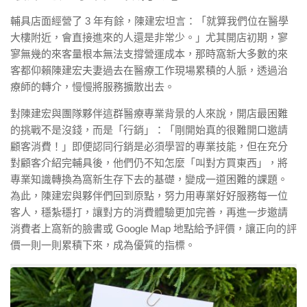
輔具店面經營了 3 年有餘，陳建宏坦言：「就算我們位在醫學
大樓附近，會直接進來的人還是非常少。」尤其開店初期，寥
寥無幾的來客量根本無法支撐營運成本，那時窩新大多數的來
客都仰賴陳建宏夫妻過去在醫療工作現場累積的人脈，透過治
療師的轉介，慢慢將服務擴散出去。
對陳建宏與團隊夥伴這群醫療專業背景的人來說，開店最困難
的挑戰不是沒錢，而是「行銷」：「剛開始真的很難開口邀請
顧客消費！」即便認同行銷是必須學習的專業技能，但在充分
對顧客介紹完輔具後，他們仍不知怎麼「叫對方買東西」，將
專業知識轉換為窩新生存下去的基礎，變成一道困難的課題。
為此，陳建宏與夥伴們回到原點，努力用專業好好服務每一位
客人，穩紮穩打，讓對方的消費體驗更加完善，再進一步邀請
消費者上窩新的臉書或 Google Map 地點給予評價，讓正向的評
價一則一則累積下來，成為優質的指標。