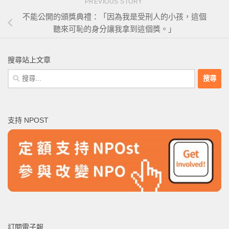
PREVIOUS STORY
不能公開的頒獎典禮：「因為我是受刑人的小孩，這個
聽來可恥的身分讓我拿到這個獎。」
搜尋站上文章
搜
尋
關
鍵
支持 NPOST
字:
訂閱電子報