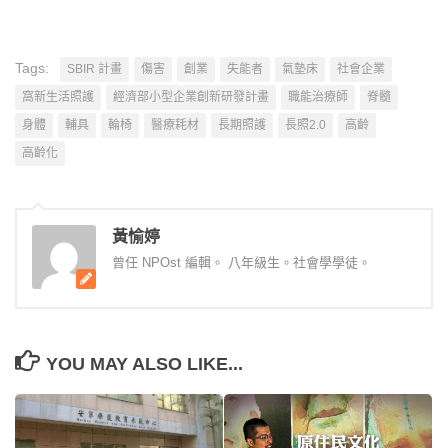
Tags:
SBIR 計畫
傷害
創業
失能者
氣墊床
社會企業
窩新生活照護
經濟部小型企業創新研發計畫
職能治療師
脊髓
身體
輔具
輪椅
醫療耗材
長期照護
長照2.0
高齡
高齡化
黃愉婷
曾任 NPOst 編輯。 八年級生。社會學學徒。
YOU MAY ALSO LIKE...