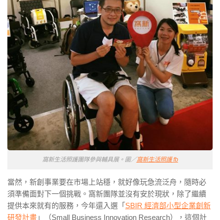
窩新生活照護團隊參與輔具展。圖／
窩新生活照護 fb
當然，新創事業要在市場上站穩，就好像玩急流泛舟，隨時必
須準備面對下一個挑戰。窩新團隊並沒有安於現狀，除了繼續
提供本來就有的服務，今年還入選「
SBIR 經濟部小型企業創新
研發計畫
」（Small Business Innovation Research），這個計