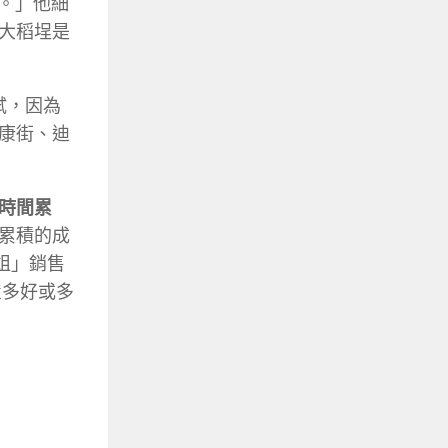
作。」他細
大稻埕是
試，因為
康街、迪
時間累
累積的成
姐姐」銷售
置多好或多