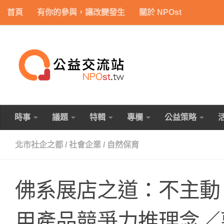
首頁
有你的參與，讓改變發生
關於 NPOst
Skip to content
時事
議題
特輯
專欄
公益策略
北市社企之都
/
社會企業
/
自然保育
佛系展店之道：不主動
用產品競爭力推理念／