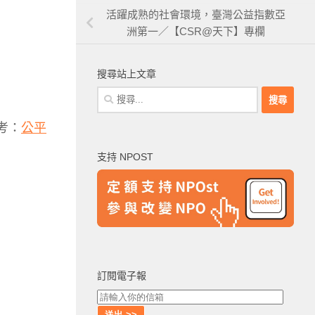
活躍成熟的社會環境，臺灣公益指數亞
洲第一／【CSR@天下】專欄
搜尋站上文章
搜
尋
考：
公平
關
鍵
支持 NPOST
字:
訂閱電子報