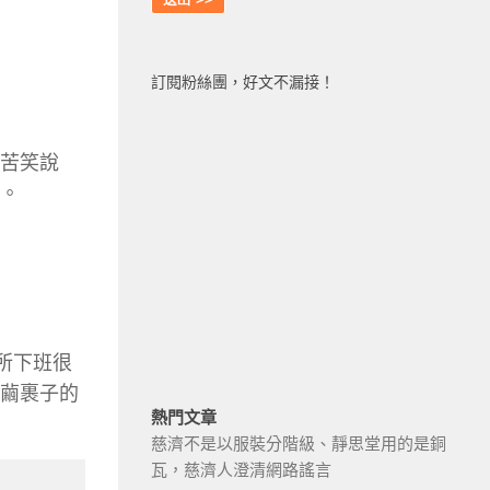
訂閱粉絲團，好文不漏接！
竟苦笑說
」。
所下班很
在繭裹子的
熱門文章
慈濟不是以服裝分階級、靜思堂用的是銅
瓦，慈濟人澄清網路謠言