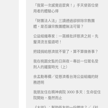
「我第一次感覺這麼爽！」手天使首位使
用者的體驗心得
「財團法人法」三讀通過卻排除宗教團
體，是否讓宗教團體無法可管？
公益組織專家：一窩蜂批評慈濟之前，先
釐清流言蜚語吧！
把錢捐給慈濟就不管了，算不算做善事？
我在桃園女監的日與夜－專訪一位匿名受
刑人的鐵窗時光（上）
余孟勳專欄／從慈濟看台灣公益組織的財
務透明
我朋友住在精神病院 3000 多天：生命從住
院開始，戞然而止
《大誌》：幫助街友的一份雜誌？／《社