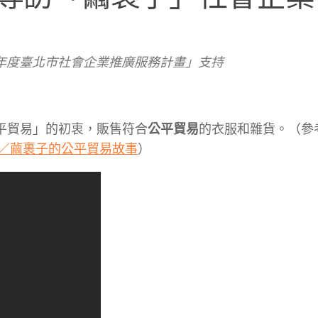
 年度臺北市社會企業推廣服務計畫」支持
公平貿易」的初衷，販售符合
公平貿易
的衣服和雜貨。（參
／繭裹子的公平貿易故事
）