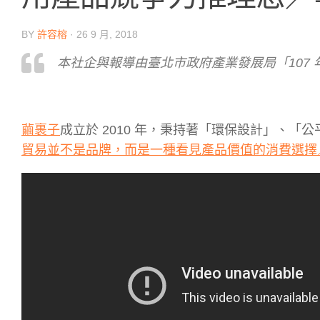
BY
許容榕
·
26 9 月, 2018
本社企與報導由臺北市政府產業發展局「107
繭裹子
成立於 2010 年，秉持著「環保設計」、「
貿易並不是品牌，而是一種看見產品價值的消費選擇