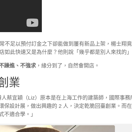
金常不足以預付訂金之下卻能做到屢有新品上架，楊士翔
展店如此快速又是為什麼？他則說「幾乎都是別人來找的
不躁進、不強求
，緣分到了，自然會開店。
創業
辦人蔡宜穎（Liz）原本是在上海工作的建築師，國際事務
保設計展，做出興趣的 2 人，決定乾脆回臺創業。而
式不適合學。」