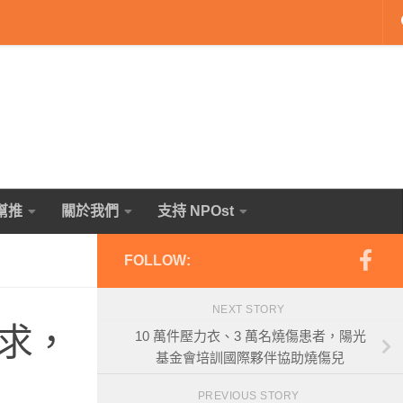
幫推
關於我們
支持 NPOst
FOLLOW:
NEXT STORY
求，
10 萬件壓力衣、3 萬名燒傷患者，陽光
基金會培訓國際夥伴協助燒傷兒
PREVIOUS STORY