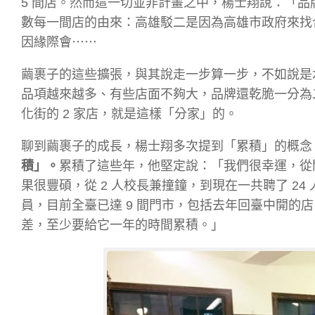
5 間店。然而這一切並非計畫之中，楊士翔說：「品
數每一間店的由來：高雄駁二是因為高雄市政府來找
因緣際會⋯⋯
繭裹子的這些擴張，與其說走一步算一步，不如說是水
品項越來越多、有些店面不夠大，品牌還乾脆一分為
化街的 2 家店，就是這樣「分家」的。
聊到繭裹子的成長，楊士翔多次提到「累積」的概念
積」。
累積了這些年，他堅定說：「我們很幸運，從
果很豐碩，從 2 人校長兼撞鐘，到現在一共聘了 24
員，目前全臺已達 9 間門市，包括去年回臺中開的
差，至少要給它一年的時間累積。」