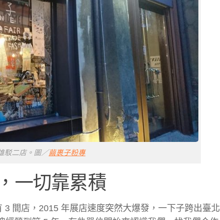
雄駁二店。圖／
繭裹子粉專
，一切靠累積
 3 間店，2015 年展店速度突然大爆發，一下子跨出臺