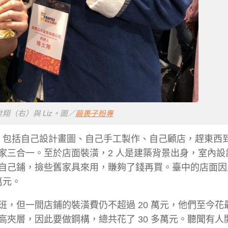
翔（右）與 Liz。圖／
繭裹子粉專
來，包括自己設計畫圖、自己手工製作、自己顧店，趕東西到
家三合一。至於店面裝潢，2 人是建築背景出身，室內設
自己鋪，撿些舊家具來用，賺夠了錢再買。臺中的店面因
萬元。
，但一間店鋪的裝潢費仍不超過 20 萬元，他們至今花
夾層，因此要做鋼構，總共花了 30 多萬元。聽聞有人