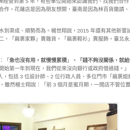
牌經營到第 5 年，有些單位開始來認識我們、找我們合
合作，花蓮店是因為朋友想開，臺南是因為林百貨邀請、
到渠成、順勢而為。楊世翔說，2015 年還有其他新嘗
二，「繭裹家夥」賣雜貨，「繭裹輕衫」賣服飾，臺北永
：「
急也沒有用，就慢慢累積
」
、「錢不夠沒關係，就給
開始第一年到現在，我們從來沒向銀行或政府借過錢。」
 人，包括 3 位設計師、2 位行政人員、多位門市「繭裹
店，雖然楊士翔說：「前 3 個月是蜜月期，一間店不管位