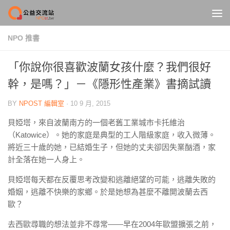
Skip to content
NPO 推書
「你說你很喜歡波蘭女孩什麼？我們很好
幹，是嗎？」－《隱形性產業》書摘試讀
BY
NPOST 編輯室
·
10 9 月, 2015
貝婭塔，來自波蘭南方的一個老舊工業城市卡托維治
（Katowice）。她的家庭是典型的工人階級家庭，收入微薄。
將近三十歲的她，已結婚生子，但她的丈夫卻因失業酗酒，家
計全落在她一人身上。
貝婭塔每天都在反覆思考改變和逃離絕望的可能，逃離失敗的
婚姻，逃離不快樂的家鄉。於是她想為甚麼不離開波蘭去西
歐？
去西歐尋職的想法並非不尋常——早在2004年歐盟擴張之前，