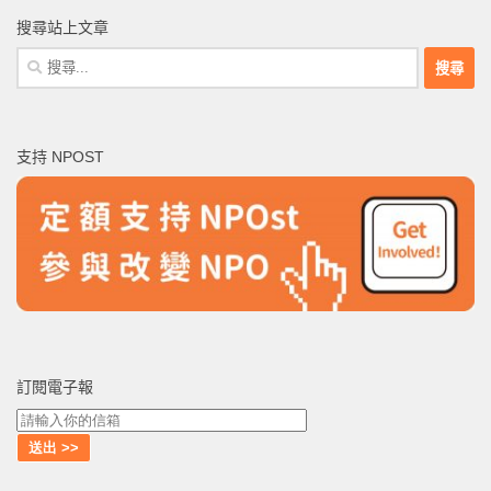
搜尋站上文章
搜
尋
關
鍵
支持 NPOST
字:
訂閱電子報