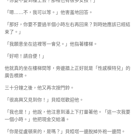
「你要不要到樓上去？那裡也有很多女孩！」
「嗯……不，我可以等。」他害羞地回答。
「那好，你要不要過半個小時左右再回來？到時她應該已經結
束了。」
「我願意坐在這裡等一會兒。」他指著樓梯。
「好吧！請自便！」
他就真的坐在樓梯間等，旁邊牆上正好就是「性感模特兒」的
廣告標牌。
三十分鐘之後，他又再次按門鈴。
「很高興又見到你！」貝婭塔歡迎他。
「我也是！」他說，他注意到潘上下打量著他。「這一次我要
一個小時。」他把現金交給潘。
「你是從盧頓來的，是嗎？」貝婭塔一邊脫掉外袍一邊問。