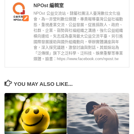
NPOst 編輯室
NPOst 公益交流站，隸屬社團法人臺灣數位文化協
會，為一非營利數位媒體，專責報導臺灣公益社福動
態，重視產業交流、公益發展，促進捐款人、政府、
社群、企業、弱勢與社福組織之溝通，強化公益組織
橫向連結，矢志成為臺灣最大公益交流平臺。另引進
國際發展援助與國外組織動向，舉辦實體講座與年
會，深入探究議題，激發討論與對話。其姐妹站為
「泛傳媒」旗下之泛科學、泛科技、娛樂重擊等專業
媒體。臉書：https://www.facebook.com/npost.tw
YOU MAY ALSO LIKE...