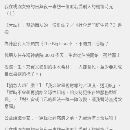
我在桃園女監的日與夜－專訪一位匿名受刑人的鐵窗時光
（上）
《大誌》：幫助街友的一份雜誌？／《社企是門好生意？》書
摘
為什麼有人寧願買《The Big Issue》，不願買口香糖？
我朋友住在精神病院 3000 多天：生命從住院開始，戞然而止
搖滾一生、充實又狼狽的樹木希林：「人都會死，至少要死成
自己喜歡的樣子。」
【捐款人想什麼？】「我非常重視財報的合理度、透明度」、
「暫時不會想再捐給全球性組織，想支持更多在地服務型組
織」、「對社會或自己的想法一陣一陣改變，讓我暫時無捐款
意願」
公益組織專家：一窩蜂批評慈濟之前，先釐清流言蜚語吧！
我在桃園女監的日與夜－專訪一位匿名受刑人的鐵窗時光