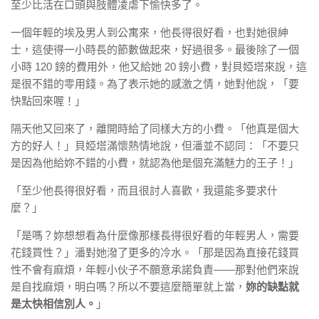
至少比活在口頭與肢體凌虐下愉快多了。
一個年輕的埃及男人到公寓來，他長得很好看，也對她很紳
士，這使得一小時長的節數做起來，好過很多。最後除了一個
小時 120 鎊的費用外，他又給她 20 鎊小費，對貝婭塔來說，這
是很不錯的零用錢。為了表示她的感激之情，她對他說，「要
快點回來喔！」
隔天他又回來了，離開時給了同樣大方的小費。「他真是個大
方的好人！」貝婭塔滿懷熱情地說，但潘並不認同：「不要只
是因為他給妳不錯的小費，就認為他是個充滿魅力的王子！」
「至少他長得很好看，而且很討人喜歡，我還能多要求什
麼？」
「是嗎？妳想想看為什麼像那樣長得很好看的年輕男人，需要
花錢買性？」潘對她潑了更多的冷水。「那是因為直接花錢買
性不會有麻煩，年輕小伙子不願意承諾負責——那對他們來說
是自找麻煩，明白嗎？所以不要這麼簡單就上當，
妳的缺點就
是太快相信別人。
」