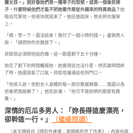
蘭女孩。」就好像她們是一種車子的型號，或是一個香菸牌
子，什麼時候他們才能不把她看作是從外國來的特異商品？
她
暗自咒罵他。他很快就結束了，她迅速起床，想去把衣服穿
上。
「喂，等一下，還沒結束！我付了一個小時的錢。」盧頓男人
說，「請把妳的衣服放下。」
貝婭塔必須照他說的做，這一節還剩下五十分鐘。
他花了剩下的時間觸摸她，她覺得這也沒什麼，然而當時間終
了時，她還是鬆了口氣。貝婭塔讓潘送他到門口。
「他很入迷！他對女人身體的每一部份都感興趣……我還以為
他會把我肢解了！」她告訴潘，「他可不是妳想的那麼有教
養。」
深情的厄瓜多男人：「妳長得這麼漂亮，
卻幹這一行。」
（繼續閱讀）
（本文摘錄自《隱形性產業：英國移民性工作者》，內容由南