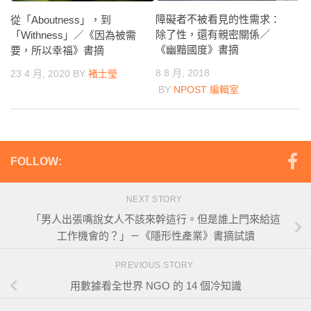
障礙者不被看見的性需求：
從「Aboutness」，到
除了性，還有親密關係／
「Withness」／《因為被需
《幽黯國度》書摘
要，所以幸福》書摘
8 8 月, 2018
23 4 月, 2020
BY
褚士瑩
BY
NPOST 編輯室
FOLLOW:
NEXT STORY
「男人出張嘴說女人不該來幹這行。但是誰上門來給這
工作機會的？」－《隱形性產業》書摘試讀
PREVIOUS STORY
用數據看全世界 NGO 的 14 個冷知識