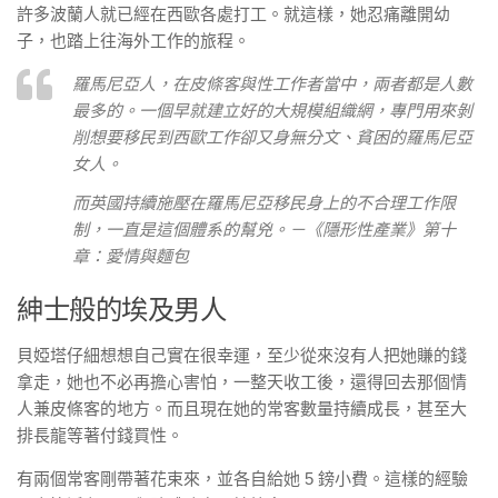
許多波蘭人就已經在西歐各處打工。就這樣，她忍痛離開幼
子，也踏上往海外工作的旅程。
羅馬尼亞人，在皮條客與性工作者當中，兩者都是人數
最多的。一個早就建立好的大規模組織網，專門用來剝
削想要移民到西歐工作卻又身無分文、貧困的羅馬尼亞
女人。
而英國持續施壓在羅馬尼亞移民身上的不合理工作限
制，一直是這個體系的幫兇。－《隱形性產業》第十
章：愛情與麵包
紳士般的埃及男人
貝婭塔仔細想想自己實在很幸運，至少從來沒有人把她賺的錢
拿走，她也不必再擔心害怕，一整天收工後，還得回去那個情
人兼皮條客的地方。而且現在她的常客數量持續成長，甚至大
排長龍等著付錢買性。
有兩個常客剛帶著花束來，並各自給她 5 鎊小費。這樣的經驗