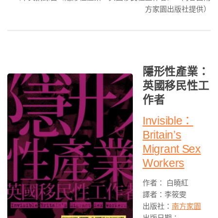
方家園出版社提供）
隱形性產業：
英國移民性工
作者
Invisible：
Britain’s
Migrant Sex
Workers
作者： 白曉紅
譯者：李筱雯
出版社：
南方家園
出版日期：