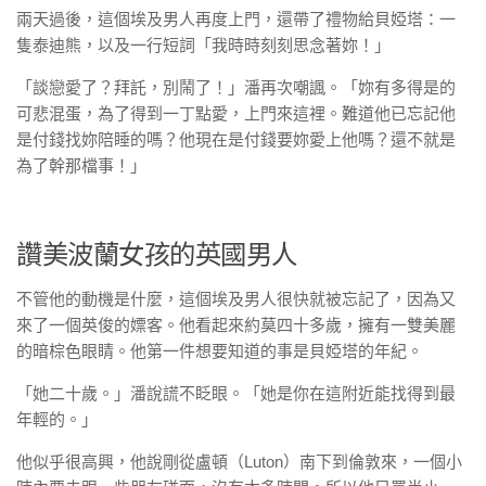
兩天過後，這個埃及男人再度上門，還帶了禮物給貝婭塔：一
隻泰迪熊，以及一行短詞「我時時刻刻思念著妳！」
「談戀愛了？拜託，別鬧了！」潘再次嘲諷。「妳有多得是的
可悲混蛋，為了得到一丁點愛，上門來這裡。難道他已忘記他
是付錢找妳陪睡的嗎？他現在是付錢要妳愛上他嗎？還不就是
為了幹那檔事！」
讚美波蘭女孩的英國男人
不管他的動機是什麼，這個埃及男人很快就被忘記了，因為又
來了一個英俊的嫖客。他看起來約莫四十多歲，擁有一雙美麗
的暗棕色眼睛。他第一件想要知道的事是貝婭塔的年紀。
「她二十歲。」潘說謊不眨眼。「她是你在這附近能找得到最
年輕的。」
他似乎很高興，他說剛從盧頓（Luton）南下到倫敦來，一個小