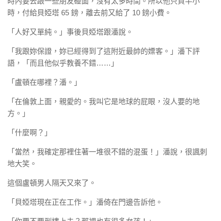
時內要去跟一些朋友碰面，沒有太多時間。所以他只買半小
時，付給貝婭塔 65 鎊，離去前又給了 10 鎊小費。
「人好又單純。」事後貝婭塔跟潘說。
「我跟妳保證，妳已經得到了這附近最帥的嫖客。」潘下評
語，「而且他似乎教養不錯……」
「盧頓在哪裡？潘。」
「在倫敦上面，親愛的。我叫它是地球的屁眼，沒人要的地
方。」
「什麼啊？」
「當然，我確定那裡住著一堆很不錯的混蛋！」潘說，很諷刺
地大笑。
這個盧頓男人隔天又來了。
「貝婭塔現在正在工作。」潘倚在門邊告訴他。