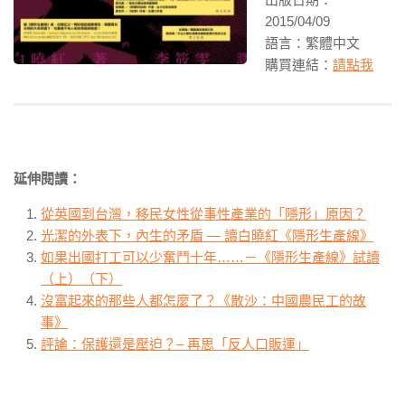
2015/04/09
語言：繁體中文
購買連結：
請點我
延伸閱讀：
從英國到台灣，移民女性從事性產業的「隱形」原因？
光潔的外表下，內生的矛盾 — 讀白曉紅《隱形生產線》
如果出國打工可以少奮鬥十年……－《隱形生產線》試讀
（上）
（下）
沒富起來的那些人都怎麼了？《散沙：中國農民工的故
事》
評論：保護還是壓迫？– 再思「反人口販運」