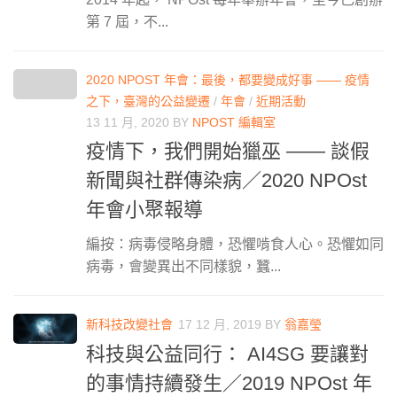
第 7 屆，不...
2020 NPOST 年會：最後，都要變成好事 —— 疫情
之下，臺灣的公益變遷
/
年會
/
近期活動
13 11 月, 2020
BY
NPOST 編輯室
疫情下，我們開始獵巫 —— 談假
新聞與社群傳染病／2020 NPOst
年會小聚報導
編按：病毒侵略身體，恐懼啃食人心。恐懼如同
病毒，會變異出不同樣貌，蠶...
新科技改變社會
17 12 月, 2019
BY
翁嘉瑩
科技與公益同行： AI4SG 要讓對
的事情持續發生／2019 NPOst 年