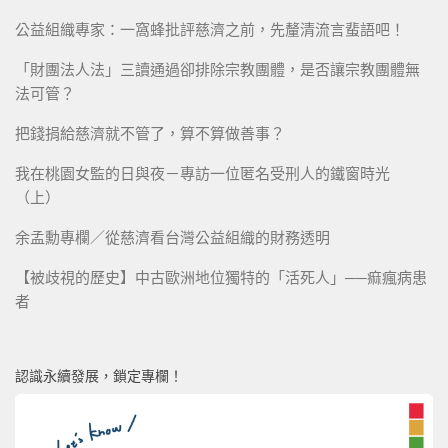
公益組織專家：一窩蜂批評慈濟之前，先釐清流言蜚語吧！
「財團法人法」三讀通過卻排除宗教團體，是否讓宗教團體無
法可管？
把錢捐給慈濟就不管了，算不算做善事？
我在桃園女監的日與夜－專訪一位匿名受刑人的鐵窗時光
（上）
余孟勳專欄／從慈濟看台灣公益組織的財務透明
【被歧視的歷史】中古歐洲地位獨特的「活死人」──痲瘋病患
者
認識永續發展，鎖定專欄！