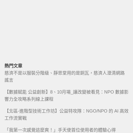
熱門文章
慈濟不是以服裝分階級、靜思堂用的是銅瓦，慈濟人澄清網路
謠言
【數據賦能 公益創新】8、10月場_讓改變被看見：NPO 數據影
響力全攻略系列線上課程
【北區-進階型技術工作坊】公益特攻隊：NGO/NPO 的 AI 高效
工作流實戰
「我第一次感覺這麼爽！」手天使首位使用者的體驗心得