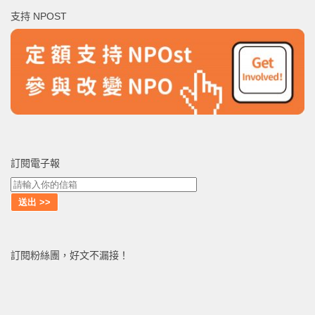
鍵
支持 NPOST
字:
訂閱電子報
訂閱粉絲團，好文不漏接！