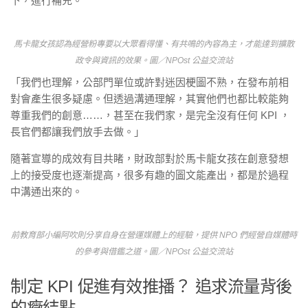
下，進行補充。
馬卡龍女孩認為經營粉專要以大眾看得懂、有共鳴的內容為主，才能達到擴散
政令與資訊的效果。圖／NPOst 公益交流站
「我們也理解，公部門單位或許對迷因梗圖不熟，在發布前相
對會產生很多疑慮。但透過溝通理解，其實他們也都比較能夠
尊重我們的創意……，甚至在我們家，是完全沒有任何 KPI ，
長官們都讓我們放手去做。」
隨著宣導的成效有目共睹，財政部對於馬卡龍女孩在創意發想
上的接受度也逐漸提高，很多有趣的圖文能產出，都是於過程
中溝通出來的。
前教育部小編阿吹則分享自身在營運媒體上的經驗，提供 NPO 們經營自媒體時
的參考與借鑑之道。圖／NPOst 公益交流站
制定 KPI 促進有效推播？ 追求流量背後
的癥結點