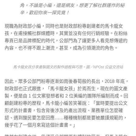
角。不論是小編，還是網友，想更了解社群運作的秘
辛，歡迎你來一探究竟！
現職為財政部小編，同時也是財政部粉專創建者的馬卡龍女
孩，在甫接觸社群媒體時，其實並沒有任何行銷經驗。在粉絲
專頁已是品牌標配的時代，公部門為了讓更多人看見想傳遞的
內容，也不得不跟上潮流，甚至，成為引領潮流的角色。
馬卡龍女孩分享產製圖文的製作過程與巧思。圖／NPOst 公益交流站
因此，眾多公部門粉專逐漸如雨後春筍般的長出，2018 年底，
財政部也正式跟進，「馬卡龍女孩」於焉而生，現在的圖文產
製，便是由 1 位文案發想者和 2 位美編的團隊所編制而成。回
顧創建粉專的歷程，馬卡龍小編苦笑著說：「當時要提出公文
形式的計畫書，包含背後涉及的產出流程、業務單位怎麼確
認、遇到酸民要怎麼回應……種種機制都是要被嚴謹規範的，
幾乎花了一個月來寫這個計畫書。」