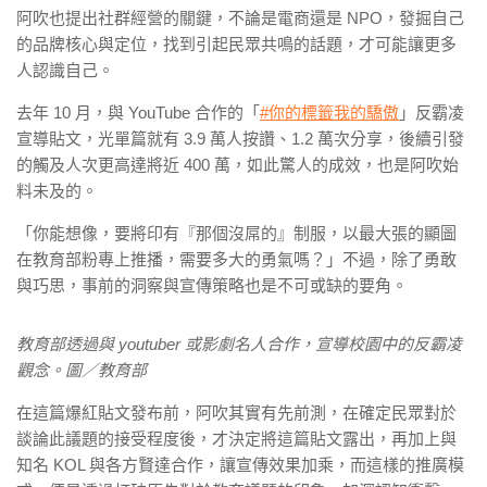
阿吹也提出社群經營的關鍵，不論是電商還是 NPO，發掘自己
的品牌核心與定位，找到引起民眾共鳴的話題，才可能讓更多
人認識自己。
去年 10 月，與 YouTube 合作的「
#你的標籤我的驕傲
」反霸凌
宣導貼文，光單篇就有 3.9 萬人按讚、1.2 萬次分享，後續引發
的觸及人次更高達將近 400 萬，如此驚人的成效，也是阿吹始
料未及的。
「你能想像，要將印有『那個沒屌的』制服，以最大張的顯圖
在教育部粉專上推播，需要多大的勇氣嗎？」不過，除了勇敢
與巧思，事前的洞察與宣傳策略也是不可或缺的要角。
教育部透過與 youtuber 或影劇名人合作，宣導校園中的反霸凌
觀念。圖／教育部
在這篇爆紅貼文發布前，阿吹其實有先前測，在確定民眾對於
談論此議題的接受程度後，才決定將這篇貼文露出，再加上與
知名 KOL 與各方賢達合作，讓宣傳效果加乘，而這樣的推廣模