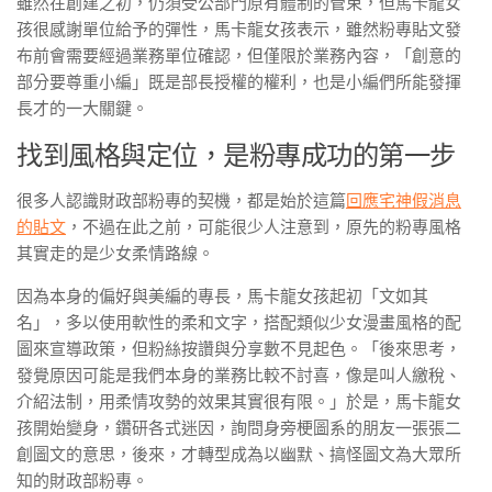
雖然在創建之初，仍須受公部門原有體制的管束，但馬卡龍女
孩很感謝單位給予的彈性，馬卡龍女孩表示，雖然粉專貼文發
布前會需要經過業務單位確認，但僅限於業務內容，「創意的
部分要尊重小編」既是部長授權的權利，也是小編們所能發揮
長才的一大關鍵。
找到風格與定位，是粉專成功的第一步
很多人認識財政部粉專的契機，都是始於這篇
回應宅神假消息
的貼文
，不過在此之前，可能很少人注意到，原先的粉專風格
其實走的是少女柔情路線。
因為本身的偏好與美編的專長，馬卡龍女孩起初「文如其
名」，多以使用軟性的柔和文字，搭配類似少女漫畫風格的配
圖來宣導政策，但粉絲按讚與分享數不見起色。「後來思考，
發覺原因可能是我們本身的業務比較不討喜，像是叫人繳稅、
介紹法制，用柔情攻勢的效果其實很有限。」於是，馬卡龍女
孩開始變身，鑽研各式迷因，詢問身旁梗圖系的朋友一張張二
創圖文的意思，後來，才轉型成為以幽默、搞怪圖文為大眾所
知的財政部粉專。