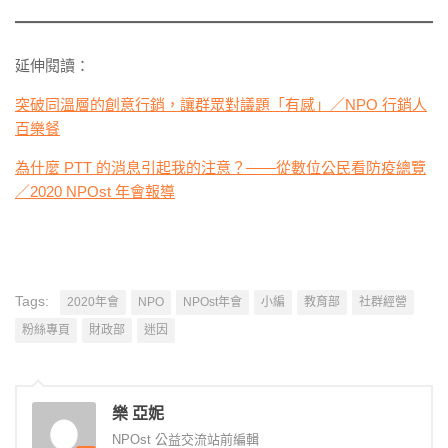
延伸閱讀：
突破同溫層的創意行銷，讓群眾對議題「有感」／NPO 行銷人
百樂餐
為什麼 PTT 的消息引起我的注意？——從數位公民看防疫總覽
／2020 NPOst 年會報導
Tags:
2020年會
NPO
NPOst年會
小編
教育部
社群經營
粉絲專頁
財政部
迷因
樂 亞妮
NPOst 公益交流站前編輯