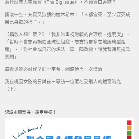
為什麼有人寧願買《The Big Issue》，不願買口香糖？
搖滾一生、充實又狼狽的樹木希林：「人都會死，至少要死成
自己喜歡的樣子。」
【捐款人想什麼？】「我非常重視財報的合理度、透明度」、
「暫時不會想再捐給全球性組織，想支持更多在地服務型組
織」、「對社會或自己的想法一陣一陣改變，讓我暫時無捐款
意願」
每逢災難必討伐？紅十字會：網路傳言一次澄清
我在桃園女監的日與夜－專訪一位匿名受刑人的鐵窗時光
（下）
認識永續發展，鎖定專欄！