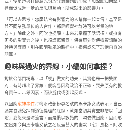
式，便是透過打破原先對於教育議題的印象，加深認知衝擊，
進而促成進一步的反思與互動，所成就出的影響力。
「可以去思考，怎麼結合有影響力的人幫你一起宣傳，甚至是
與不同業務單位的人合作，都是經營社群時可以考量的地
方。」除此之外，阿吹也提醒，未來若掌握了話語權，或擁有
更多的影響力之後，也須謹慎留意，保有原先對傳遞資訊時的
矜持與謹慎，別在跟隨勁風的路途中，損傷或忘了珍惜自身的
羽翼。
趣味與過火的界線，小編如何拿捏？
對於公部門粉專，以「梗」做文的功夫，其實也是一把雙面
刃，有時超出了界線，便容易因為政治不正確、喪失原有的教
育責任……等因素，而被撻伐或引起反噬。
以回應
宅神事件
打響財政部粉專名號的馬卡龍女孩表示，自己
通常會避免踩到道德倫理的底線，就如當初其實並非想以「回
嗆」姿態來澄清流言，而是慣以詼諧的口吻去做回應，因而形
塑出如今與馬卡龍女孩之名反差甚大的幽默（宅）風格。阿吹