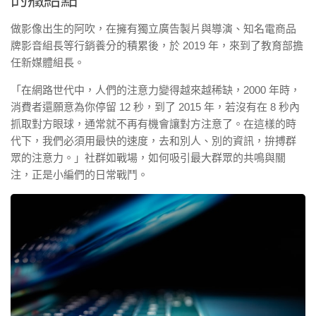
做影像出生的阿吹，在擁有獨立廣告製片與導演、知名電商品
牌影音組長等行銷養分的積累後，於 2019 年，來到了教育部擔
任新媒體組長。
「在網路世代中，人們的注意力變得越來越稀缺，2000 年時，
消費者還願意為你停留 12 秒，到了 2015 年，若沒有在 8 秒內
抓取對方眼球，通常就不再有機會讓對方注意了。在這樣的時
代下，我們必須用最快的速度，去和別人、別的資訊，拚搏群
眾的注意力。」社群如戰場，如何吸引最大群眾的共鳴與關
注，正是小編們的日常戰鬥。