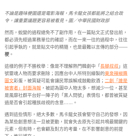
不論是趣味梗圖還是電影海報，馬卡龍女孩都能將之結合政
令，讓重要議題更容易被看見。圖／中華民國財政部
然而，蛻變的過程總免不了副作用，在一篇貼文正式發出前，
都必須先經過業務單位的確認，而在一來一往的過程中，往往
引起爭執的，就是貼文中的精隨，也是最難以言傳的部分——
梗
。
這樣的例子不勝枚舉：像是不理解熱門韓劇中「
長腿叔叔
」這
號靈魂人物而要求刪除；因應台中人所特別繪製的
東泉辣椒醬
圖文
彩蛋，被質疑可能會讓民眾誤解成鼓勵飲酒；
二創「誰是
被害者」封面海報
，被認為圖中人物太多，想減少一位，甚至
是風靡社群平台好一陣子的「黑人問號」表情包，都曾被質疑
過是否會引起種族歧視的含意……。
遇到這些情形，絕大多數，馬卡龍女孩會堅守自己的發想，因
為某些創意想法一旦被更動，就會失去原先引起共鳴最關鍵的
元素，但有時，也會顧及對方的考量，在不影響創意的前提