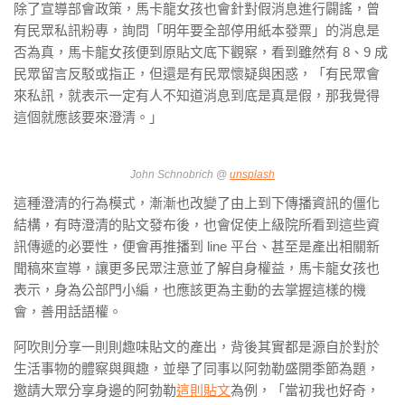
除了宣導部會政策，馬卡龍女孩也會針對假消息進行闢謠，曾
有民眾私訊粉專，詢問「明年要全部停用紙本發票」的消息是
否為真，馬卡龍女孩便到原貼文底下觀察，看到雖然有 8、9 成
民眾留言反駁或指正，但還是有民眾懷疑與困惑，「有民眾會
來私訊，就表示一定有人不知道消息到底是真是假，那我覺得
這個就應該要來澄清。」
John Schnobrich @
unsplash
這種澄清的行為模式，漸漸也改變了由上到下傳播資訊的僵化
結構，有時澄清的貼文發布後，也會促使上級院所看到這些資
訊傳遞的必要性，便會再推播到 line 平台、甚至是產出相關新
聞稿來宣導，讓更多民眾注意並了解自身權益，馬卡龍女孩也
表示，身為公部門小編，也應該更為主動的去掌握這樣的機
會，善用話語權。
阿吹則分享一則則趣味貼文的產出，背後其實都是源自於對於
生活事物的體察與興趣，並舉了同事以阿勃勒盛開季節為題，
邀請大眾分享身邊的阿勃勒
這則貼文
為例，「當初我也好奇，