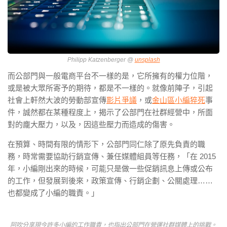
Philipp Katzenberger @
unsplash
而公部門與一般電商平台不一樣的是，它所擁有的權力位階，
或是被大眾所寄予的期待，都是不一樣的。就像前陣子，引起
社會上軒然大波的勞動部宣傳
影片爭議
，或
金山區小編猝死
事
件，誠然都在某種程度上，揭示了公部門在社群經營中，所面
對的龐大壓力，以及，因這些壓力而造成的傷害。
在預算、時間有限的情形下，公部門同仁除了原先負責的職
務，時常需要協助行銷宣傳、兼任媒體組員等任務，「在 2015
年，小編剛出來的時候，可能只是做一些促銷訊息上傳或公布
的工作，但發展到後來，政策宣傳、行銷企劃、公關處理……
也都變成了小編的職責。」
阿吹分享現今許多小編的工作職責，也指出公部門在營運社群媒體上的挑戰。