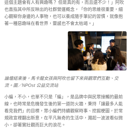
這個主題會有人有興趣嗎？ 但是真的有，而且還不少！」阿吹
也直指其中所反映出的社群營運概念，「你的思維很重要，細
心觀察你身邊的人事物，也可以養成隨手筆記的習慣，就像抱
著一種惡趣味在看世界，靈感也不會太枯竭。」
論壇結束後，馬卡龍女孩與阿吹也留下來與觀眾們互動、交
流。圖／NPOst 公益交流站
小編，不小，也單不只是「編」，是品牌中與民眾接觸的最前
線，也時常是危機發生後的第一道防火牆，秉持「讓最多人能
看見我們」的目標，眾小編們持續觀察時事、挖掘梗圖，於常
規政宣裡翻出新意，在平凡無奇的生活中，濺起一波波看似微
小，卻著實壯觀而巨大的浪花。