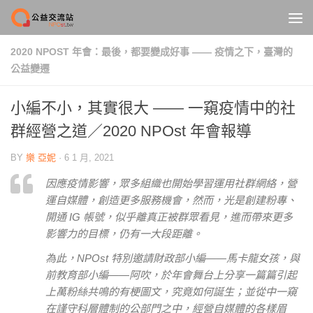
Skip to content
2020 NPOST 年會：最後，都要變成好事 —— 疫情之下，臺灣的
公益變遷
小編不小，其實很大 —— 一窺疫情中的社
群經營之道／2020 NPOst 年會報導
BY
樂 亞妮
·
6 1 月, 2021
因應疫情影響，眾多組織也開始學習運用社群網絡，營
運自媒體，創造更多服務機會，然而，光是創建粉專、
開通 IG 帳號，似乎離真正被群眾看見，進而帶來更多
影響力的目標，仍有一大段距離。
為此，NPOst 特別邀請財政部小編——馬卡龍女孩，與
前教育部小編——阿吹，於年會舞台上分享一篇篇引起
上萬粉絲共鳴的有梗圖文，究竟如何誕生；並從中一窺
在謹守科層體制的公部門之中，經營自媒體的各樣眉