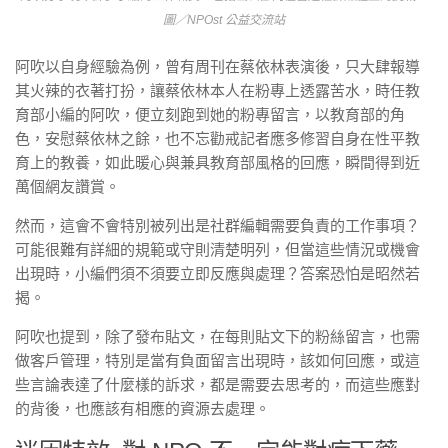
圖／NPOst 公益交流站
阿吹以自身經驗為例，曾有周刊在蔡依林表演後，只大肆報導
其火辣的衣著打扮，讓蔡依林本人在粉專上透露苦水，時任教
育部小編的阿吹，便立刻跑到她的粉專留言，以教育部的角
色，安慰蔡依林之餘，也不忘勸戒記者應多修習自身在性平教
育上的教養，如此暖心與兼具教育部風格的回應，瞬間得到近
萬個網友讚賞。
然而，這會不會特別被列出是社群編輯需要負責的工作事項？
可能很難有詳細的規範或守則清楚明列，但當這些情況或機會
出現時，小編們須不須要立即反應與處理？答案恐怕是昭然若
揭。
阿吹也提到，除了發布貼文，在每則貼文下的粉絲留言，也需
做客戶管理，特別是當有負面留言出現時，該如何回應，或這
些言論表達了什麼樣的訴求，都是需要去思考的，而這些應對
的背後，也應該有相應的資源去處理。