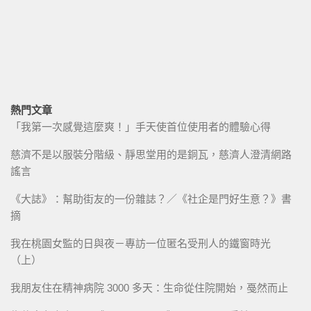
熱門文章
「我第一次感覺這麼爽！」手天使首位使用者的體驗心得
慈濟不是以服裝分階級、靜思堂用的是銅瓦，慈濟人澄清網路
謠言
《大誌》：幫助街友的一份雜誌？／《社企是門好生意？》書
摘
我在桃園女監的日與夜－專訪一位匿名受刑人的鐵窗時光
（上）
我朋友住在精神病院 3000 多天：生命從住院開始，戞然而止