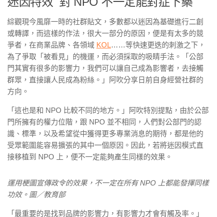
迷因特效 對 NPO 不一定能對症下藥
綜觀現今風靡一時的社群貼文，多數都以迷因為基礎進行二創
或轉譯，而這樣的作法，很大一部分的原因，便是有太多的競
爭者，在商業品牌、各領域
KOL
……等快速更迭的刺激之下，
為了爭取「被看見」的機運，而必須採取的吸睛手法。「公部
門其實有很多的影響力，我們可以讓自己成為影響者，去接觸
群眾，直接讓人民成為粉絲。」阿吹分享日前自身經營社群的
方向。
「這也是和 NPO 比較不同的地方。」阿吹特別提點，由於公部
門所擁有的權力位階，跟 NPO 並不相同，人們對公部門的認
識、標準，以及希望從中獲得更多專業消息的期待，都是他的
受眾範圍能容易擴張的其中一個原因。因此，若將迷因模式直
接移植到 NPO 上，便不一定能夠產生同樣的效果。
運用梗圖宣傳政令的效果，不一定在所有 NPO 上都能發揮同樣
功效。圖／教育部
「最重要的是找到品牌的影響力，有影響力才會有觸及率。」