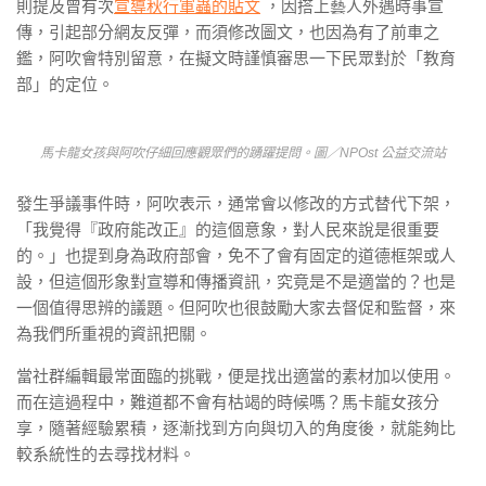
則提及曾有次
宣導秋行軍蟲的貼文
，因搭上藝人外遇時事宣
傳，引起部分網友反彈，而須修改圖文，也因為有了前車之
鑑，阿吹會特別留意，在擬文時謹慎審思一下民眾對於「教育
部」的定位。
馬卡龍女孩與阿吹仔細回應觀眾們的踴躍提問。圖／NPOst 公益交流站
發生爭議事件時，阿吹表示，通常會以修改的方式替代下架，
「我覺得『政府能改正』的這個意象，對人民來說是很重要
的。」也提到身為政府部會，免不了會有固定的道德框架或人
設，但這個形象對宣導和傳播資訊，究竟是不是適當的？也是
一個值得思辨的議題。但阿吹也很鼓勵大家去督促和監督，來
為我們所重視的資訊把關。
當社群編輯最常面臨的挑戰，便是找出適當的素材加以使用。
而在這過程中，難道都不會有枯竭的時候嗎？馬卡龍女孩分
享，隨著經驗累積，逐漸找到方向與切入的角度後，就能夠比
較系統性的去尋找材料。