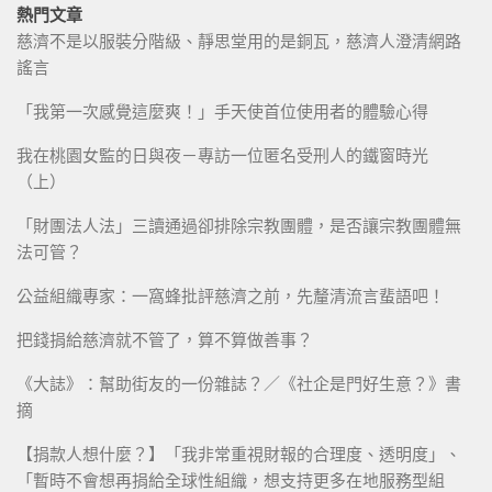
熱門文章
慈濟不是以服裝分階級、靜思堂用的是銅瓦，慈濟人澄清網路
謠言
「我第一次感覺這麼爽！」手天使首位使用者的體驗心得
我在桃園女監的日與夜－專訪一位匿名受刑人的鐵窗時光
（上）
「財團法人法」三讀通過卻排除宗教團體，是否讓宗教團體無
法可管？
公益組織專家：一窩蜂批評慈濟之前，先釐清流言蜚語吧！
把錢捐給慈濟就不管了，算不算做善事？
《大誌》：幫助街友的一份雜誌？／《社企是門好生意？》書
摘
【捐款人想什麼？】「我非常重視財報的合理度、透明度」、
「暫時不會想再捐給全球性組織，想支持更多在地服務型組