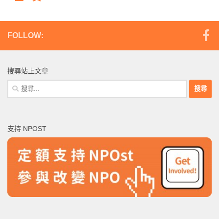
FOLLOW:
搜尋站上文章
搜
尋
關
鍵
支持 NPOST
字: