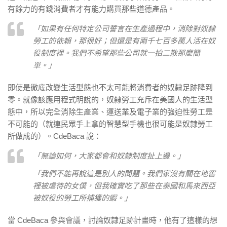
有餘力的有錢消費者才有能力購買那些道德產品。
「如果有任何特定公司誓言在生產過程中，消除對奴隸
勞工的依賴，那很好；但還是有兩千七百多萬人活在奴
役制度裡。我們不希望那些公司就一拍二散那麼簡
單。」
即使是徹底改變生活型態也不太可能將消費者的奴隸足跡降到
零。就像該應用程式明說的，奴隸勞工充斥在美國人的生活型
態中，所以完全消除生產業、運送業及電子業的強迫性勞工是
不可能的（就連民眾手上拿的智慧型手機也很可能是奴隸勞工
所做成的）。CdeBaca 說：
「無論如何，大家都會和奴隸制度扯上邊。」
「我們不能再說這是別人的問題。我們家沒有關在地窖
裡被虐待的女僕，但我確實吃了那些在泰國和馬來西亞
被奴役的勞工所捕獲的蝦。」
當 CdeBaca 參與會議，討論奴隸足跡計畫時，他有了這樣的想