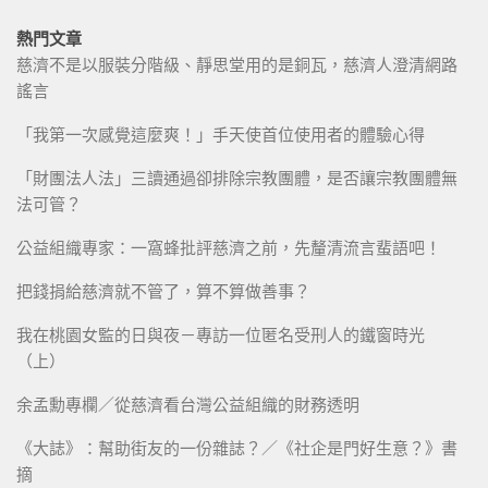
熱門文章
慈濟不是以服裝分階級、靜思堂用的是銅瓦，慈濟人澄清網路
謠言
「我第一次感覺這麼爽！」手天使首位使用者的體驗心得
「財團法人法」三讀通過卻排除宗教團體，是否讓宗教團體無
法可管？
公益組織專家：一窩蜂批評慈濟之前，先釐清流言蜚語吧！
把錢捐給慈濟就不管了，算不算做善事？
我在桃園女監的日與夜－專訪一位匿名受刑人的鐵窗時光
（上）
余孟勳專欄／從慈濟看台灣公益組織的財務透明
《大誌》：幫助街友的一份雜誌？／《社企是門好生意？》書
摘