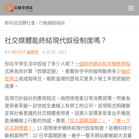
Skip to content
新科技改變社會
/
行動網路秘訣
社交媒體能終結現代奴役制度嗎？
BY
NPOST 編輯室
·
4 10 月, 2011
你在平常生活中奴役了多少人呢？
一個新的網站和手機應用程
式將為你計算「奴隸足跡」，看看你手中的咖啡動用多少
強迫
性勞工
收成咖啡豆，眼影盒裡的雲母又是多少勞工辛苦挖掘的
成果。
這項巧妙設計的應用程式，詢問使用者日常消費習慣，然後為
使用者草擬一封信給生產線上有勞工的公司。這項程式明確鎖
定具社會意識的社交媒體使用者，這類人習慣享受拿出手機就
能接觸線上行動的快感。像是
「加入請願活動！」
、
「推一下
這主題標籤！」
11 道簡單步驟終結現代奴役制度！這種科技行
動相當熱門：22 日早晨開跑後，幾乎一整天網站都被超大流量