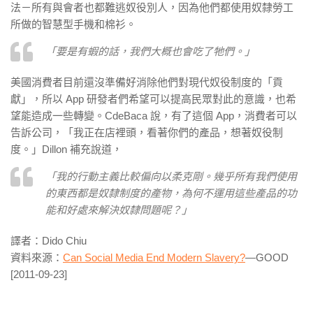
法－所有與會者也都難逃奴役別人，因為他們都使用奴隸勞工
所做的智慧型手機和棉衫。
「要是有蝦的話，我們大概也會吃了牠們。」
美國消費者目前還沒準備好消除他們對現代奴役制度的「貢
獻」，所以 App 研發者們希望可以提高民眾對此的意識，也希
望能造成一些轉變。CdeBaca 說，有了這個 App，消費者可以
告訴公司，「我正在店裡頭，看著你們的產品，想著奴役制
度。」Dillon 補充說道，
「我的行動主義比較偏向以柔克剛。幾乎所有我們使用
的東西都是奴隸制度的產物，為何不運用這些產品的功
能和好處來解決奴隸問題呢？」
譯者：Dido Chiu
資料來源：
Can Social Media End Modern Slavery?
—GOOD
[2011-09-23]