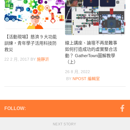
【活動現場】慈濟 9 大功能
線上講座、論壇不再是難事
訓練，青年學子活用科技防
如何打造成功的虛實整合活
救災
動？ GatherTown圖解教學
22 2 月, 2017
BY
施靜沂
（上）
26 8 月, 2022
BY
NPOST 編輯室
FOLLOW:
NEXT STORY