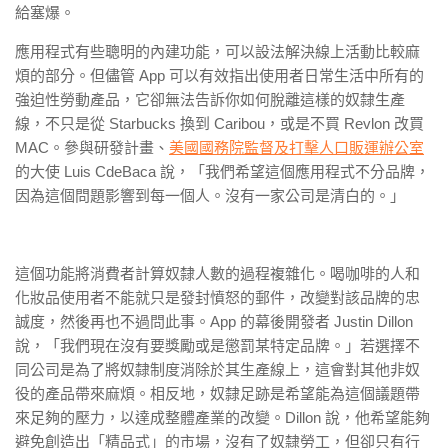
給塞爆。
應用程式有些聰明的內建功能，可以設法解決線上活動比較麻
煩的部分。但儘管 App 可以有效指出使用者日常生活中所有的
強迫性勞動產品，它卻無法告訴你如何脫離這樣的奴隸生產
線，不只是從 Starbucks 換到 Caribou，或是不買 Revlon 改買
MAC。參與研發計畫、
美國國務院監督及打擊人口販運辦公室
的大使 Luis CdeBaca 說，「我們希望這個應用程式不分品牌，
因為這個問題影響到每一個人。沒有一家公司是清白的。」
這個功能將消費者計算奴隸人數的過程複雜化。喝咖啡的人和
化妝品使用者不能就只是發封憤怒的郵件，改變對該品牌的忠
誠度，然後再也不過問此事。App 的幕後開發者 Justin Dillon
說，「我們現在沒有要獎勵或是懲罰某特定品牌。」若選擇不
同公司是為了將奴隸制度消除於其生產線上，這會對其他非奴
役的產品帶來麻煩。相反地，奴隸足跡是希望能為這個議題帶
來足夠的壓力，以達成整體產業的改變。Dillon 說，他希望能夠
避免創造出「精品式」的市場，沒有了奴隸勞工，但卻只有行