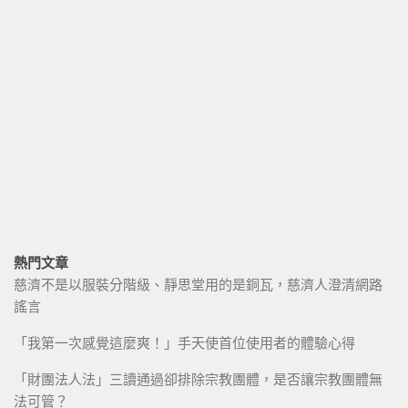
熱門文章
慈濟不是以服裝分階級、靜思堂用的是銅瓦，慈濟人澄清網路
謠言
「我第一次感覺這麼爽！」手天使首位使用者的體驗心得
「財團法人法」三讀通過卻排除宗教團體，是否讓宗教團體無
法可管？