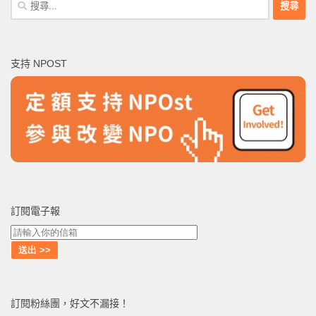
搜
尋
關
鍵
支持 NPOST
字:
訂閱電子報
訂閱粉絲團，好文不漏接！