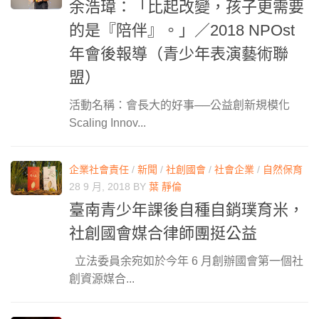
余浩瑋：「比起改變，孩子更需要
的是『陪伴』。」／2018 NPOst
年會後報導（青少年表演藝術聯
盟）
活動名稱：會長大的好事──公益創新規模化
Scaling Innov...
企業社會責任
/
新聞
/
社創國會
/
社會企業
/
自然保育
28 9 月, 2018
BY
葉 靜倫
臺南青少年課後自種自銷璞育米，
社創國會媒合律師團挺公益
立法委員余宛如於今年 6 月創辦國會第一個社
創資源媒合...