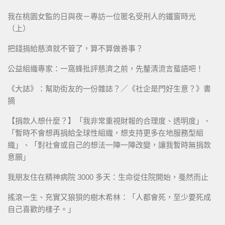
我在桃園女監的日與夜－專訪一位匿名受刑人的鐵窗時光
（上）
把錢捐給慈濟就不管了，算不算做善事？
公益組織專家：一窩蜂批評慈濟之前，先釐清流言蜚語吧！
《大誌》：幫助街友的一份雜誌？／《社企是門好生意？》書
摘
【捐款人想什麼？】「我非常重視財報的合理度、透明度」、
「暫時不會想再捐給全球性組織，想支持更多在地服務型組
織」、「對社會或自己的想法一陣一陣改變，讓我暫時無捐款
意願」
我朋友住在精神病院 3000 多天：生命從住院開始，戞然而止
搖滾一生、充實又狼狽的樹木希林：「人都會死，至少要死成
自己喜歡的樣子。」